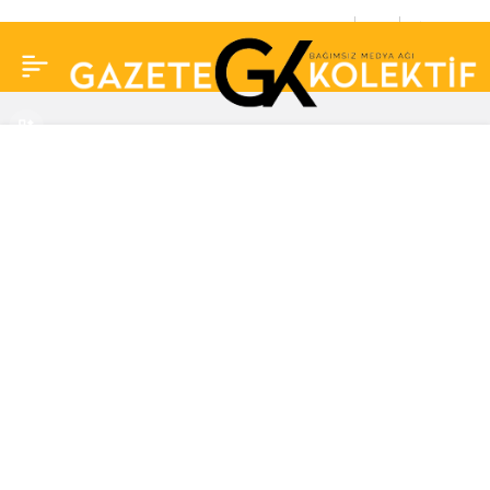
Gülşah Saraçoğlu
0
Paylaş
gerçek kürk giymekten
vazgeçmiyor:
‘Yasaklasınlar o zaman
giymem’