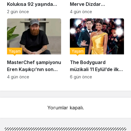
Kolukısa 92 yaşında
Merve Dizdar
hayatını kaybetti
sessizliğini bozdu: ‘İsim
2 gün önce
4 gün önce
bulmak çok zor’
Yaşam
Yaşam
MasterChef şampiyonu
The Bodyguard
Eren Kaşıkçı’nın son
müzikali 11 Eylül’de ilk
anlarındaki kahreden
kez Türkiye’de
4 gün önce
6 gün önce
detay ortaya çıktı
sahnelenecek
Yorumlar kapalı.