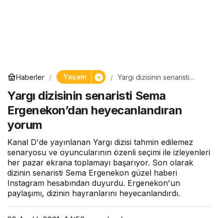
Yaşam
Haberler
Yargı dizisinin senaristi
Sema Ergenekon’dan
Yargı dizisinin senaristi Sema
heyecanlandıran yorum
Ergenekon’dan heyecanlandıran
yorum
Kanal D'de yayınlanan Yargı dizisi tahmin edilemez
senaryosu ve oyuncularının özenli seçimi ile izleyenleri
her pazar ekrana toplamayı başarıyor. Son olarak
dizinin senaristi Sema Ergenekon güzel haberi
Instagram hesabından duyurdu. Ergenekon'un
paylaşımı, dizinin hayranlarını heyecanlandırdı.