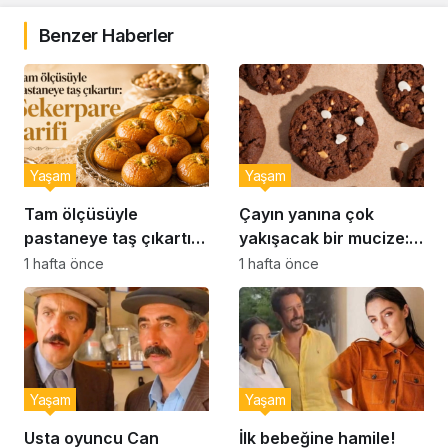
Benzer Haberler
Yaşam
Yaşam
Tam ölçüsüyle
Çayın yanına çok
pastaneye taş çıkartır:
yakışacak bir mucize:
Şekerpare tarifi
Brownie tadında ıslak
1 hafta önce
1 hafta önce
kurabiye tarifi…
Yaşam
Yaşam
Usta oyuncu Can
İlk bebeğine hamile!