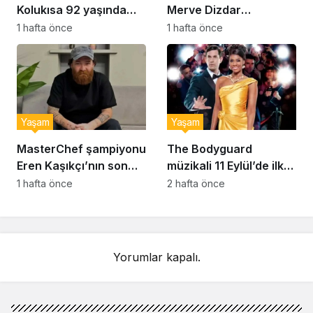
Kolukısa 92 yaşında
Merve Dizdar
hayatını kaybetti
sessizliğini bozdu: ‘İsim
1 hafta önce
1 hafta önce
bulmak çok zor’
Yaşam
Yaşam
MasterChef şampiyonu
The Bodyguard
Eren Kaşıkçı’nın son
müzikali 11 Eylül’de ilk
anlarındaki kahreden
kez Türkiye’de
1 hafta önce
2 hafta önce
detay ortaya çıktı
sahnelenecek
Yorumlar kapalı.