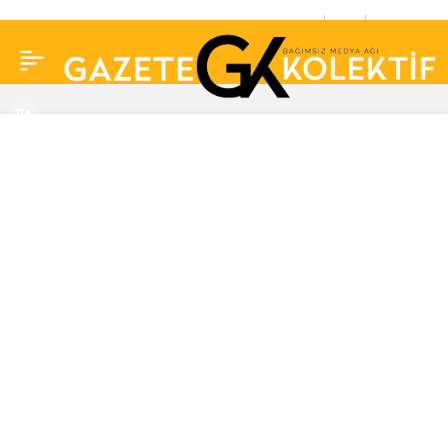
Suudi Arabistan’da
0
Paylaş
festivale katılan Meryem
Uzerli sosyal medyanın
diline düştü! “Estetikten
gülemiyor”