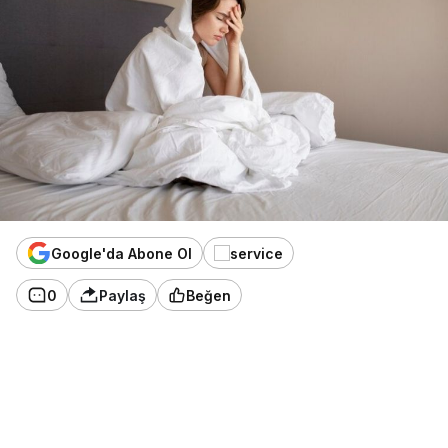
Google'da Abone Ol
0
Paylaş
Beğen