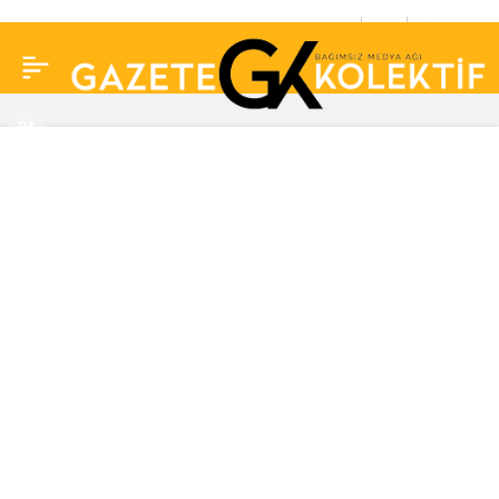
Survivor’un yıldızı
0
Paylaş
Batuhan Karacakaya
ilgili yeni iddia: Saçı
peruk mu?