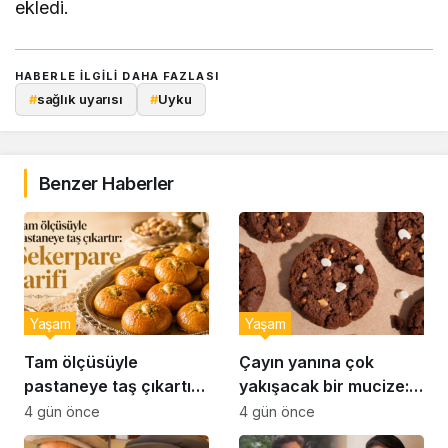
ekledi.
HABERLE ILGILI DAHA FAZLASI
#
sağlık uyarısı
#
Uyku
Benzer Haberler
Yaşam
Yaşam
Tam ölçüsüyle
Çayın yanına çok
pastaneye taş çıkartır:
yakışacak bir mucize:
Şekerpare tarifi
Brownie tadında ıslak
4 gün önce
4 gün önce
kurabiye tarifi…