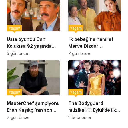
Yaşam
Yaşam
Usta oyuncu Can
İlk bebeğine hamile!
Kolukısa 92 yaşında
Merve Dizdar
hayatını kaybetti
sessizliğini bozdu: ‘İsim
5 gün önce
7 gün önce
bulmak çok zor’
Yaşam
Yaşam
MasterChef şampiyonu
The Bodyguard
Eren Kaşıkçı’nın son
müzikali 11 Eylül’de ilk
anlarındaki kahreden
kez Türkiye’de
7 gün önce
1 hafta önce
detay ortaya çıktı
sahnelenecek