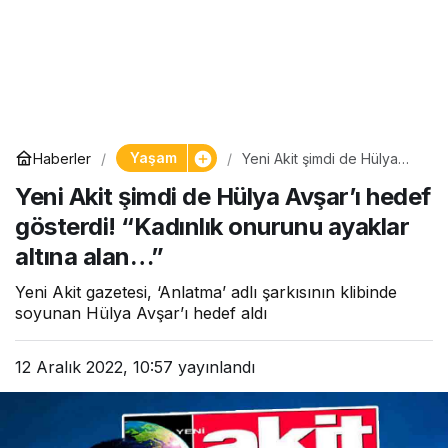
Yaşam
Haberler
Yeni Akit şimdi de Hülya
Avşar’ı hedef gösterdi!
Yeni Akit şimdi de Hülya Avşar’ı hedef
“Kadınlık onurunu ayaklar
altına alan…”
gösterdi! “Kadınlık onurunu ayaklar
altına alan…”
Yeni Akit gazetesi, ‘Anlatma’ adlı şarkısının klibinde
soyunan Hülya Avşar’ı hedef aldı
12 Aralık 2022, 10:57
yayınlandı