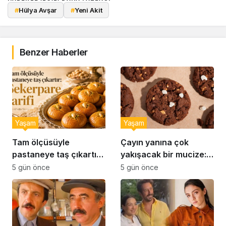
#
Hülya Avşar
#
Yeni Akit
Benzer Haberler
Yaşam
Yaşam
Tam ölçüsüyle
Çayın yanına çok
pastaneye taş çıkartır:
yakışacak bir mucize:
Şekerpare tarifi
Brownie tadında ıslak
5 gün önce
5 gün önce
kurabiye tarifi…