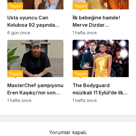
Yaşam
Yaşam
Usta oyuncu Can
İlk bebeğine hamile!
Kolukısa 92 yaşında
Merve Dizdar
hayatını kaybetti
sessizliğini bozdu: ‘İsim
6 gün önce
1 hafta önce
bulmak çok zor’
Yaşam
Yaşam
MasterChef şampiyonu
The Bodyguard
Eren Kaşıkçı’nın son
müzikali 11 Eylül’de ilk
anlarındaki kahreden
kez Türkiye’de
1 hafta önce
1 hafta önce
detay ortaya çıktı
sahnelenecek
Yorumlar kapalı.