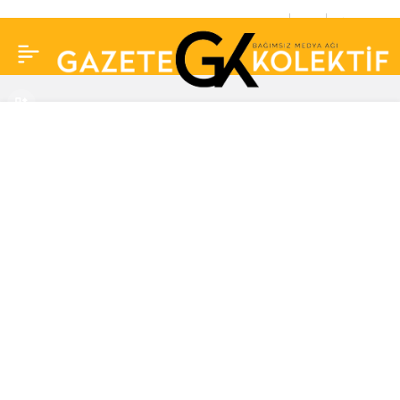
Aleyna Tilki’den kendisi
0
Paylaş
üzerinden istismarı
savunan ‘Ak Trol’e tokat
gibi cevap: Hepiniz
potansiyel suçlusunuz