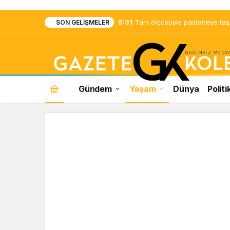
5:31
Tam ölçüsüyle pastaneye taş ç
SON GELIŞMELER
Gündem
Yaşam
Dünya
Politi