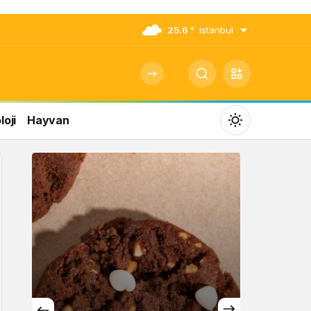
25.6 °
Istanbul
oji
Hayvan
Mod
değiştir
Gündüz Modu
Gündüz modunu seçin.
Gece Modu
Gece modunu seçin.