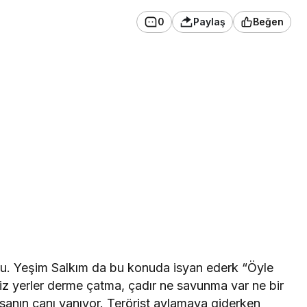
0
Paylaş
Beğen
ldu. Yeşim Salkım da bu konuda isyan ederk “Öyle
iz yerler derme çatma, çadır ne savunma var ne bir
insanın canı yanıyor. Terörist avlamaya giderken