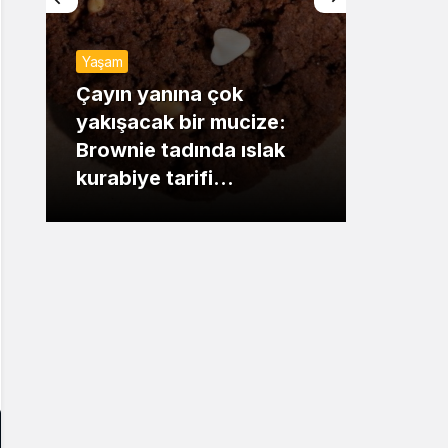
Sistem Modu
Yaşam
Sistem modunu seçin.
Günde
Çayın yanına çok
yakışacak bir mucize:
Mansu
Brownie tadında ıslak
dikka
kurabiye tarifi…
çıkışı