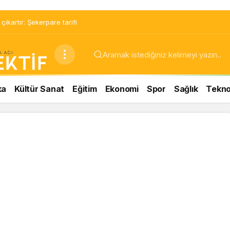
ıkartır: Şekerpare tarifi
ka
Kültür Sanat
Eğitim
Ekonomi
Spor
Sağlık
Teknol