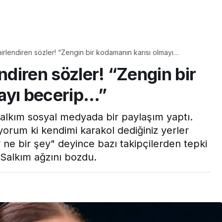
Yaşam
nirlendiren sözler! “Zengin bir kodamanın karısı olmayı
Tam ölçüsüyle
ndiren sözler! “Zengin bir
pastaneye taş çıkartır:
Şekerpare tarifi
ayı becerip…”
Salkım sosyal medyada bir paylaşım yaptı.
orum ki kendimi karakol dediğiniz yerler
e bir şey" deyince bazı takipçilerden tepki
 Salkım ağzını bozdu.