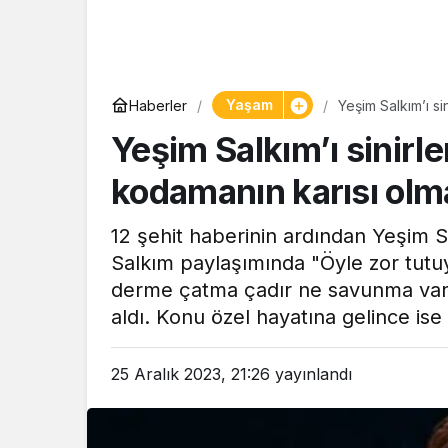
Yaşam
Haberler
Yeşim Salkım’ı si
becerip…”
Yeşim Salkım’ı sinirle
kodamanın karısı olm
12 şehit haberinin ardından Yeşim 
Salkım paylaşımında "Öyle zor tutuy
derme çatma çadır ne savunma var n
aldı. Konu özel hayatına gelince ise
25 Aralık 2023, 21:26
yayınlandı