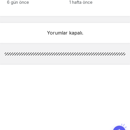
anlarındaki kahreden
kez Türkiye’de
6 gün önce
1 hafta önce
detay ortaya çıktı
sahnelenecek
Yorumlar kapalı.