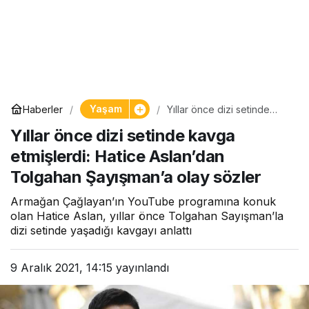
Yaşam
Haberler
Yıllar önce dizi setinde
kavga etmişlerdi: Hatice
Yıllar önce dizi setinde kavga
Aslan’dan Tolgahan
Şayışman’a olay sözler
etmişlerdi: Hatice Aslan’dan
Tolgahan Şayışman’a olay sözler
Armağan Çağlayan’ın YouTube programına konuk
olan Hatice Aslan, yıllar önce Tolgahan Sayışman’la
dizi setinde yaşadığı kavgayı anlattı
9 Aralık 2021, 14:15
yayınlandı