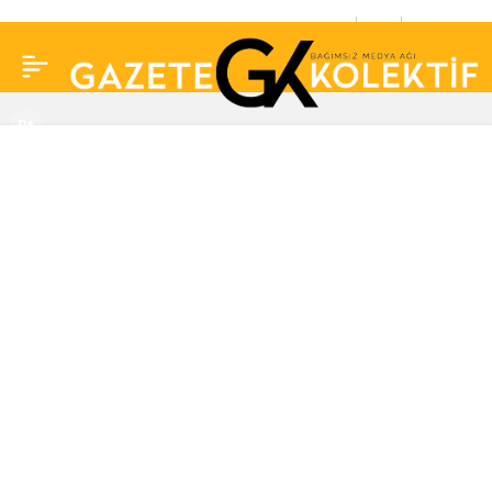
Sağlıkçılardan Hakan
0
Paylaş
Ural’ın açıklamalarına
tepki