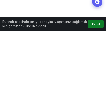
Bu web sitesinde en iyi deneyimi yaşamanızı sağlamak
Kabul
için çerezler kullanılmaktadır.
Yaşam
Haberler
Sağlıkçılardan Hakan
Ural’ın açıklamalarına tepki
Sağlıkçılardan Hakan Ural’ın
açıklamalarına tepki
Ünlü oyuncu Hakan Ural'ın, Neler Oluyor Hayatta
programında sağlık çalışanları hakkında sarf ettiği
sözler tepki topladı.