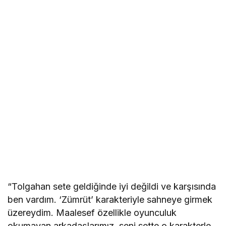
“Tolgahan sete geldiğinde iyi değildi ve karşısında
ben vardım. ‘Zümrüt’ karakteriyle sahneye girmek
üzereydim. Maalesef özellikle oyunculuk
okumayan arkadaşlarımız, seni sette o karakterle