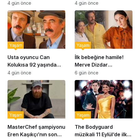
Şekerpare tarifi
Brownie tadında ıslak
4 gün önce
4 gün önce
kurabiye tarifi…
Yaşam
Yaşam
Usta oyuncu Can
İlk bebeğine hamile!
Kolukısa 92 yaşında
Merve Dizdar
hayatını kaybetti
sessizliğini bozdu: ‘İsim
4 gün önce
6 gün önce
bulmak çok zor’
Yaşam
Yaşam
MasterChef şampiyonu
The Bodyguard
Eren Kaşıkçı’nın son
müzikali 11 Eylül’de ilk