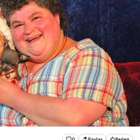
0
Paylaş
Beğen