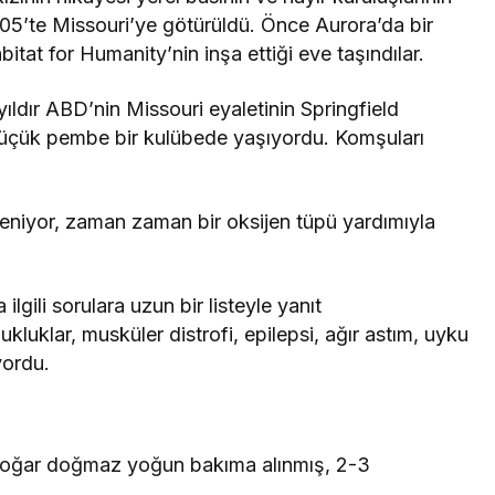
005’te Missouri’ye götürüldü. Önce Aurora’da bir
tat for Humanity’nin inşa ettiği eve taşındılar.
ldır ABD’nin Missouri eyaletinin Springfield
üçük pembe bir kulübede yaşıyordu. Komşuları
eniyor, zaman zaman bir oksijen tüpü yardımıyla
ilgili sorulara uzun bir listeyle yanıt
uklar, musküler distrofi, epilepsi, ağır astım, uyku
yordu.
Doğar doğmaz yoğun bakıma alınmış, 2-3