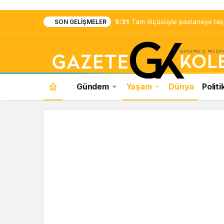
5:31
Tam ölçüsüyle pastaneye taş ç
SON GELIŞMELER
Gündem
Yaşam
Dünya
Politi