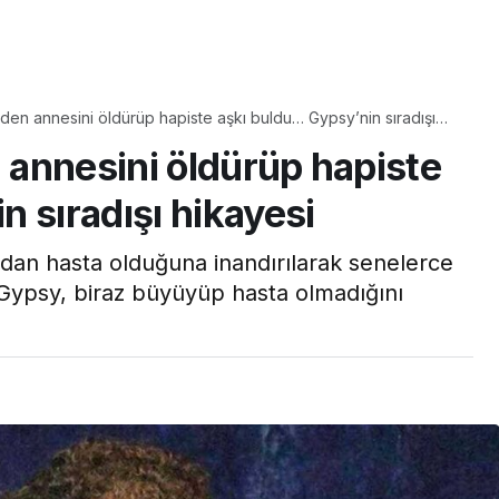
Yaşam
 eden annesini öldürüp hapiste aşkı buldu… Gypsy’nin sıradışı
Tam ölçüsüyle
n annesini öldürüp hapiste
pastaneye taş çıkartır:
Şekerpare tarifi
 sıradışı hikayesi
ndan hasta olduğuna inandırılarak senelerce
 Gypsy, biraz büyüyüp hasta olmadığını