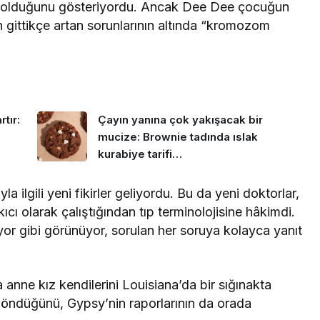
ıklı olduğunu gösteriyordu. Ancak Dee Dee çocuğun
gittikçe artan sorunlarının altında “kromozom
tır:
Çayın yanına çok yakışacak bir
mucize: Brownie tadında ıslak
kurabiye tarifi…
a ilgili yeni fikirler geliyordu. Bu da yeni doktorlar,
cı olarak çalıştığından tıp terminolojisine hâkimdi.
iliyor gibi görünüyor, sorulan her soruya kolayca yanıt
a anne kız kendilerini Louisiana’da bir sığınakta
döndüğünü, Gypsy’nin raporlarının da orada