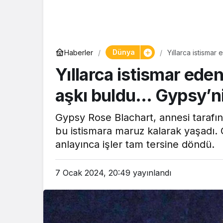
Dünya
Haberler
Yıllarca istismar
hikayesi
Yıllarca istismar ede
aşkı buldu… Gypsy’nin
Gypsy Rose Blachart, annesi tarafı
bu istismara maruz kalarak yaşadı.
anlayınca işler tam tersine döndü.
7 Ocak 2024, 20:49
yayınlandı