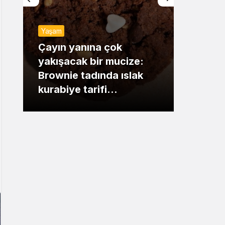
Sistem Modu
Yaşam
Sistem modunu seçin.
Günde
Çayın yanına çok
yakışacak bir mucize:
Mansu
Brownie tadında ıslak
dikka
kurabiye tarifi…
çıkışı