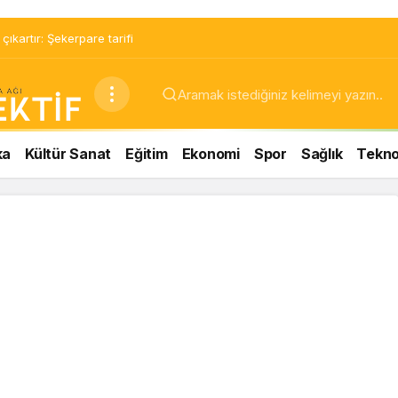
ıkartır: Şekerpare tarifi
ka
Kültür Sanat
Eğitim
Ekonomi
Spor
Sağlık
Teknol