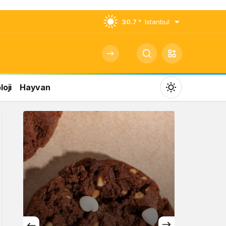
30.7 °
Istanbul
oji
Hayvan
Mod
değiştir
Gündüz Modu
Gündüz modunu seçin.
Gece Modu
Gece modunu seçin.