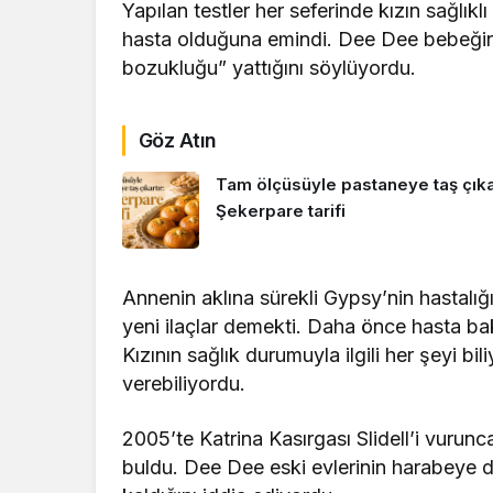
Yapılan testler her seferinde kızın sağl
hasta olduğuna emindi. Dee Dee bebeğin 
bozukluğu” yattığını söylüyordu.
Göz Atın
Tam ölçüsüyle pastaneye taş çıkar
Şekerpare tarifi
Annenin aklına sürekli Gypsy’nin hastalığıyl
yeni ilaçlar demekti. Daha önce hasta bakı
Kızının sağlık durumuyla ilgili her şeyi b
verebiliyordu.
2005’te Katrina Kasırgası Slidell’i vurunc
buldu. Dee Dee eski evlerinin harabeye 