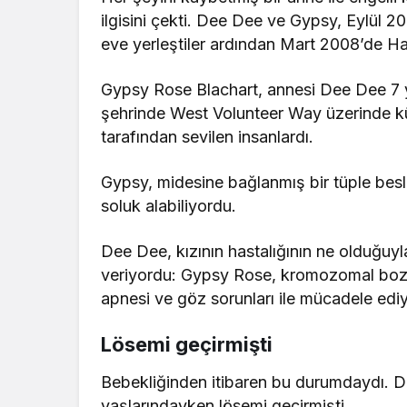
ilgisini çekti. Dee Dee ve Gypsy, Eylül 2
eve yerleştiler ardından Mart 2008’de Habi
Gypsy Rose Blachart, annesi Dee Dee 7 yı
şehrinde West Volunteer Way üzerinde k
tarafından sevilen insanlardı.
Gypsy, midesine bağlanmış bir tüple besl
soluk alabiliyordu.
Dee Dee, kızının hastalığının ne olduğuyla 
veriyordu: Gypsy Rose, kromozomal bozukl
apnesi ve göz sorunları ile mücadele edi
Lösemi geçirmişti
Bebekliğinden itibaren bu durumdaydı. 
yaşlarındayken lösemi geçirmişti.