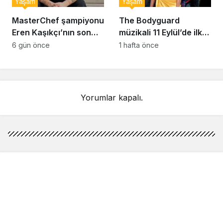
Yaşam
Yaşam
MasterChef şampiyonu
The Bodyguard
Eren Kaşıkçı’nın son
müzikali 11 Eylül’de ilk
anlarındaki kahreden
kez Türkiye’de
6 gün önce
1 hafta önce
detay ortaya çıktı
sahnelenecek
Yorumlar kapalı.