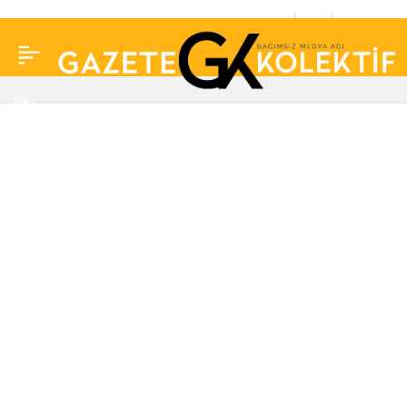
Torreira yeni yaşını
0
Paylaş
güzel dansçılarla
kutladı! Devrim Özkan
yorumları gecikmedi