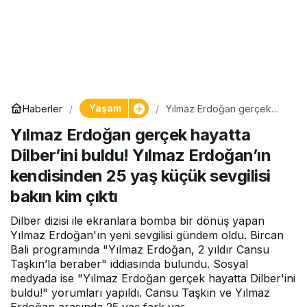
Yaşam
Haberler
Yılmaz Erdoğan gerçek
hayatta Dilber’ini buldu!
Yılmaz Erdoğan gerçek hayatta
Yılmaz Erdoğan’ın
kendisinden 25 yaş küçük
Dilber’ini buldu! Yılmaz Erdoğan’ın
sevgilisi bakın kim çıktı
kendisinden 25 yaş küçük sevgilisi
bakın kim çıktı
Dilber dizisi ile ekranlara bomba bir dönüş yapan
Yılmaz Erdoğan'ın yeni sevgilisi gündem oldu. Bircan
Bali programında "Yılmaz Erdoğan, 2 yıldır Cansu
Taşkın’la beraber" iddiasında bulundu. Sosyal
medyada ise "Yılmaz Erdoğan gerçek hayatta Dilber'ini
buldu!" yorumları yapıldı. Cansu Taşkın ve Yılmaz