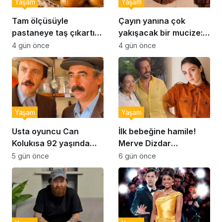
Yaşam
Yaşam
Tam ölçüsüyle
Çayın yanına çok
pastaneye taş çıkartır:
yakışacak bir mucize:
Şekerpare tarifi
Brownie tadında ıslak
4 gün önce
4 gün önce
kurabiye tarifi…
Yaşam
Yaşam
Usta oyuncu Can
İlk bebeğine hamile!
Kolukısa 92 yaşında
Merve Dizdar
hayatını kaybetti
sessizliğini bozdu: ‘İsim
5 gün önce
6 gün önce
bulmak çok zor’