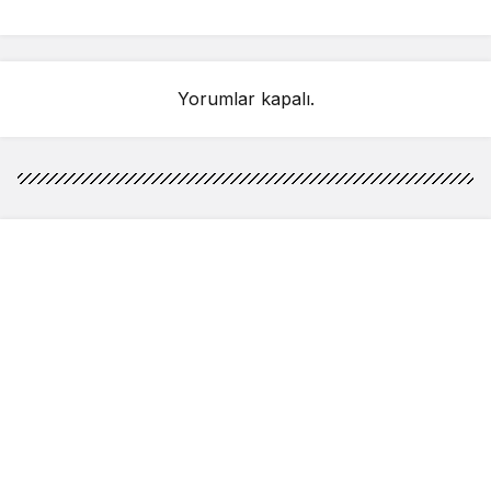
detay ortaya çıktı
sahnelenecek
Yorumlar kapalı.