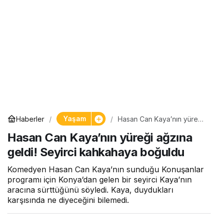
Yaşam
Haberler
Hasan Can Kaya’nın yüreği
ağzına geldi! Seyirci
Hasan Can Kaya’nın yüreği ağzına
kahkahaya boğuldu
geldi! Seyirci kahkahaya boğuldu
Komedyen Hasan Can Kaya’nın sunduğu Konuşanlar
programı için Konya’dan gelen bir seyirci Kaya’nın
aracına sürttüğünü söyledi. Kaya, duydukları
karşısında ne diyeceğini bilemedi.