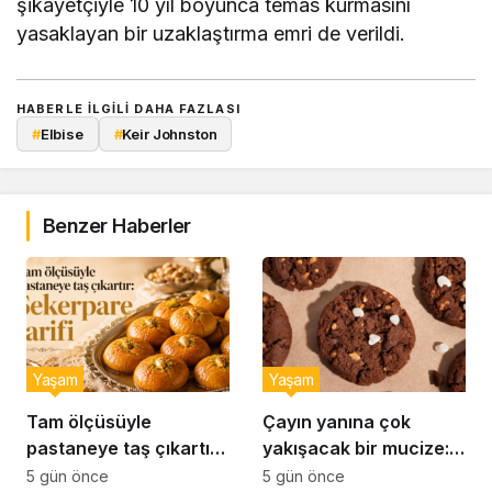
şikayetçiyle 10 yıl boyunca temas kurmasını
yasaklayan bir uzaklaştırma emri de verildi.
HABERLE ILGILI DAHA FAZLASI
#
Elbise
#
Keir Johnston
Benzer Haberler
Yaşam
Yaşam
Tam ölçüsüyle
Çayın yanına çok
pastaneye taş çıkartır:
yakışacak bir mucize:
Şekerpare tarifi
Brownie tadında ıslak
5 gün önce
5 gün önce