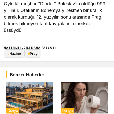
Öyle ki; meşhur “Dindar” Boleslav’ın öldüğü 999
yılı ile I. Otakar’ın Bohemya’yı resmen bir krallık
olarak kurduğu 12. yüzyılın sonu arasında Prag,
bitmek bilmeyen taht kavgalarının merkez
üssüydü.
HABERLE ILGILI DAHA FAZLASI
#
Hazine
#
Prag
Benzer Haberler
Dünya
Dünya