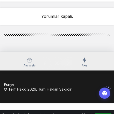
Yorumlar kapalı.
Anasayfa
Akış
Künye
© Telif Hakkı 2026, Tüm Hakları Saklıdır
casino
eseranaokulu.com
tagsylvania.com
eşya
betkolik
teslabahis
depolama
giriş
casinoport
verabet
slot
pashagaming
casino
betkom