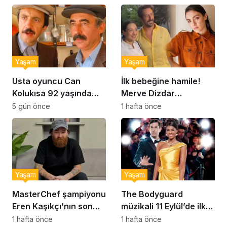
kurabiye tarifi…
Yaşam
Yaşam
Usta oyuncu Can
İlk bebeğine hamile!
Kolukısa 92 yaşında
Merve Dizdar
hayatını kaybetti
sessizliğini bozdu: ‘İsim
5 gün önce
1 hafta önce
bulmak çok zor’
Yaşam
Yaşam
MasterChef şampiyonu
The Bodyguard
Eren Kaşıkçı’nın son
müzikali 11 Eylül’de ilk
anlarındaki kahreden
kez Türkiye’de
1 hafta önce
1 hafta önce