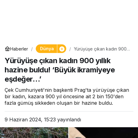
Dünya
Haberler
Yürüyüşe çıkan kadın 900
yıllık hazine buldu! ‘Büyük
Yürüyüşe çıkan kadın 900 yıllık
ikramiyeye eşdeğer…’
hazine buldu! ‘Büyük ikramiyeye
eşdeğer…’
Çek Cumhuriyeti'nin başkenti Prag'ta yürüyüşe çıkan
bir kadın, kazara 900 yıl öncesine ait 2 bin 150'den
fazla gümüş sikkeden oluşan bir hazine buldu.
9 Haziran 2024, 15:23
yayınlandı