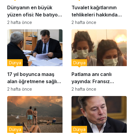
Dünyanın en büyük
Tuvalet kağıtlarının
yüzen ofisi: Ne batıyor
tehlikeleri hakkında
ne yerinde kalıyor
yeni uyarılar
2 hafta önce
2 hafta önce
Dünya
Dünya
17 yıl boyunca maaş
Patlama anı canlı
alan öğretmene sağlık
yayında: Fransız
raporu soruşturması
muhabir şaşkın
2 hafta önce
2 hafta önce
Dünya
Dünya