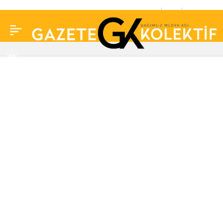
Hasan Can Kaya’nın
0
Paylaş
yüreği ağzına geldi!
Seyirci kahkahaya
boğuldu