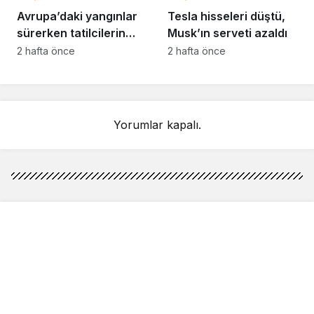
Avrupa’daki yangınlar
Tesla hisseleri düştü,
sürerken tatilcilerin
Musk’ın serveti azaldı
kayıtsızlığı tepki yarattı
2 hafta önce
2 hafta önce
Yorumlar kapalı.