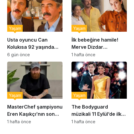
Yaşam
Yaşam
Usta oyuncu Can
İlk bebeğine hamile!
Kolukısa 92 yaşında
Merve Dizdar
hayatını kaybetti
sessizliğini bozdu: ‘İsim
6 gün önce
1 hafta önce
bulmak çok zor’
Yaşam
Yaşam
MasterChef şampiyonu
The Bodyguard
Eren Kaşıkçı’nın son
müzikali 11 Eylül’de ilk
anlarındaki kahreden
kez Türkiye’de
1 hafta önce
1 hafta önce
detay ortaya çıktı
sahnelenecek