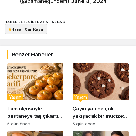
(@zamanegundem)
June 8, 2024
HABERLE ILGILI DAHA FAZLASI
#
Hasan Can Kaya
Benzer Haberler
Yaşam
Yaşam
Tam ölçüsüyle
Çayın yanına çok
pastaneye taş çıkartır:
yakışacak bir mucize:
Şekerpare tarifi
Brownie tadında ıslak
5 gün önce
5 gün önce
kurabiye tarifi…