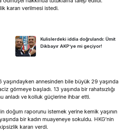
 Gümüşel hakkında tutuklama talep edildi.
k kararı verilmesi istedi.
Kulislerdeki iddia doğrulandı: Ümit
Dikbayır AKP’ye mi geçiyor!
6 yaşındayken annesinden bile büyük 29 yaşında
taciz görmeye başladı. 13 yaşında bir rahatsızlığı
 anladı ve kolluk güçlerine ihbar etti.
için doğum raporunu istemek yerine kemik yaşının
1 yaşında bir kadın muayeneye sokuldu. HKG’nin
psizlik kararı verdi.