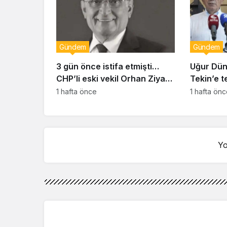
Gündem
Gündem
3 gün önce istifa etmişti…
Uğur Dün
CHP’li eski vekil Orhan Ziya
Tekin’e t
Diren hayatını kaybetti!
duyurus
1 hafta önce
1 hafta ön
Yo