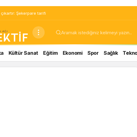
ıkartır: Şekerpare tarifi
ka
Kültür Sanat
Eğitim
Ekonomi
Spor
Sağlık
Teknol