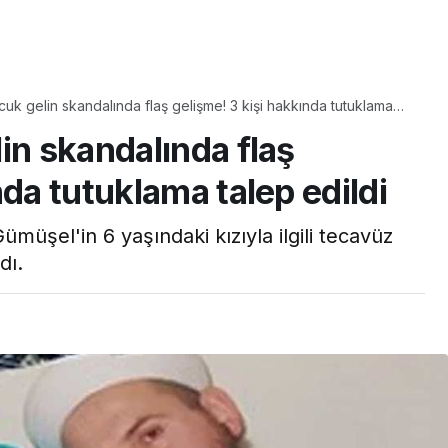
Yaşam
cuk gelin skandalında flaş gelişme! 3 kişi hakkında tutuklama
Tam ölçüsüyle
in skandalında flaş
pastaneye taş çıkartır:
Şekerpare tarifi
nda tutuklama talep edildi
müşel'in 6 yaşındaki kızıyla ilgili tecavüz
dı.