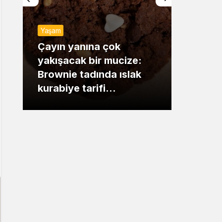
Sistem Modu
Yaşam
Sistem modunu seçin.
Günde
Çayın yanına çok
yakışacak bir mucize:
Mansu
Brownie tadında ıslak
dikka
kurabiye tarifi…
çıkışı