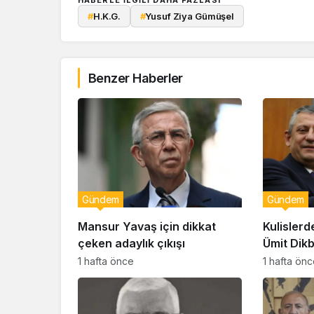
#
H.K.G.
#
Yusuf Ziya Gümüşel
Benzer Haberler
Gündem
Gündem
Mansur Yavaş için dikkat
Kulislerd
çeken adaylık çıkışı
Ümit Dik
geçiyor!
1 hafta önce
1 hafta ön