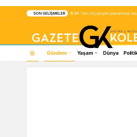
5:31
Tam ölçüsüyle pastaneye taş ç
SON GELIŞMELER
Gündem
Yaşam
Dünya
Politi