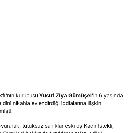
kfı
‘nın kurucusu
Yusuf Ziya Gümüşel
’in 6 yaşında
e dini nikahla evlendirdiği iddialarına ilişkin
mişti.
arak, tutuksuz sanıklar eski eş Kadir İstekli,