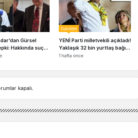
Gündem
dar’dan Gürsel
YENİ Parti milletvekili açıkladı!
epki: Hakkında suç
Yaklaşık 32 bin yurttaş bağış
unda bulunacağım
yaptı: Ne kadar toplandı?
ce
1 hafta önce
rumlar kapalı.