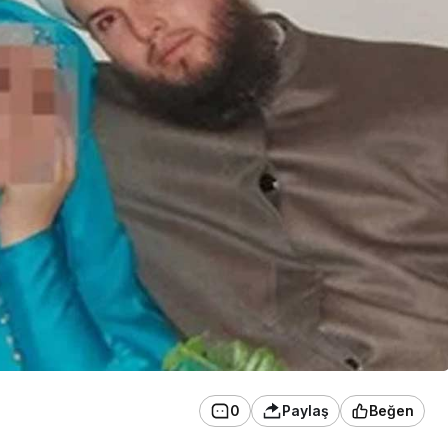
0
Paylaş
Beğen