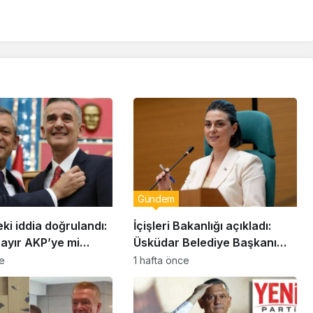
Gündem
eki iddia doğrulandı:
İçişleri Bakanlığı açıkladı:
bayır AKP’ye mi
Üsküdar Belediye Başkanı
Sinem Dedetaş görevden
ce
1 hafta önce
uzaklaştırıldı