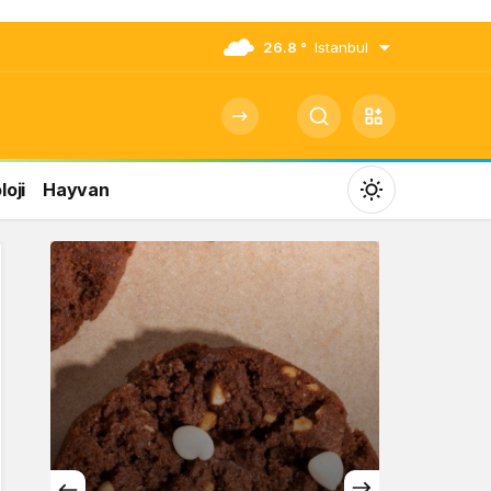
26.8 °
Istanbul
oji
Hayvan
Mod
değiştir
Gündüz Modu
Gündüz modunu seçin.
Gece Modu
Gece modunu seçin.