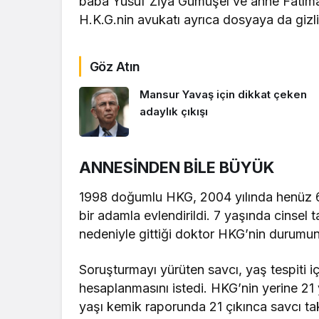
baba Yusuf Ziya Gümüşel ve anne Fatıma
H.K.G.nin avukatı ayrıca dosyaya da gizlili
Göz Atın
Mansur Yavaş için dikkat çeken
adaylık çıkışı
ANNESİNDEN BİLE BÜYÜK
1998 doğumlu HKG, 2004 yılında henüz 
bir adamla evlendirildi. 7 yaşında cinsel 
nedeniyle gittiği doktor HKG’nin durumunu
Soruşturmayı yürüten savcı, yaş tespiti 
hesaplanmasını istedi. HKG’nin yerine 2
yaşı kemik raporunda 21 çıkınca savcı taki