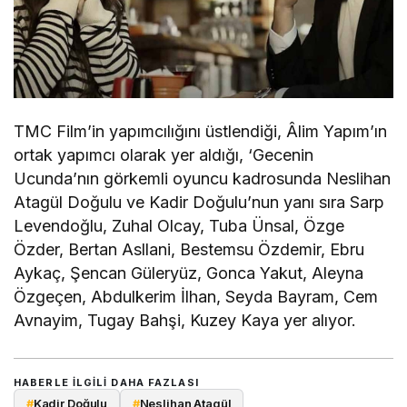
TMC Film’in yapımcılığını üstlendiği, Âlim Yapım’ın
ortak yapımcı olarak yer aldığı, ‘Gecenin
Ucunda’nın görkemli oyuncu kadrosunda Neslihan
Atagül Doğulu ve Kadir Doğulu’nun yanı sıra Sarp
Levendoğlu, Zuhal Olcay, Tuba Ünsal, Özge
Özder, Bertan Asllani, Bestemsu Özdemir, Ebru
Aykaç, Şencan Güleryüz, Gonca Yakut, Aleyna
Özgeçen, Abdulkerim İlhan, Seyda Bayram, Cem
Avnayim, Tugay Bahşi, Kuzey Kaya yer alıyor.
HABERLE ILGILI DAHA FAZLASI
#
Kadir Doğulu
#
Neslihan Atagül