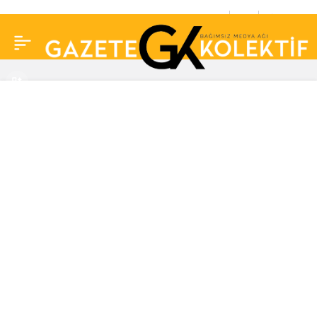
Oyuncu Alp Kırşan’ın
0
Paylaş
babası hayatını kaybetti