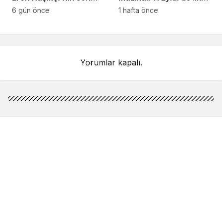
anlarındaki kahreden
kez Türkiye’de
6 gün önce
1 hafta önce
detay ortaya çıktı
sahnelenecek
Yorumlar kapalı.