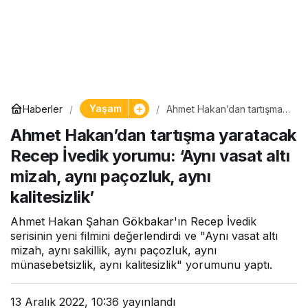
Yaşam
Haberler
Ahmet Hakan’dan tartışma
yaratacak Recep İvedik
Ahmet Hakan’dan tartışma yaratacak
yorumu: ‘Aynı vasat altı
mizah, aynı paçozluk, aynı
Recep İvedik yorumu: ‘Aynı vasat altı
kalitesizlik’
mizah, aynı paçozluk, aynı
kalitesizlik’
Ahmet Hakan Şahan Gökbakar'ın Recep İvedik
serisinin yeni filmini değerlendirdi ve "Aynı vasat altı
mizah, aynı sakillik, aynı paçozluk, aynı
münasebetsizlik, aynı kalitesizlik" yorumunu yaptı.
13 Aralık 2022, 10:36
yayınlandı