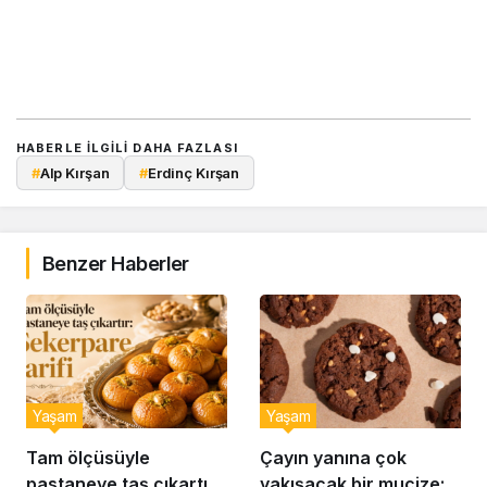
HABERLE ILGILI DAHA FAZLASI
#
Alp Kırşan
#
Erdinç Kırşan
Benzer Haberler
Yaşam
Yaşam
Tam ölçüsüyle
Çayın yanına çok
pastaneye taş çıkartır:
yakışacak bir mucize: