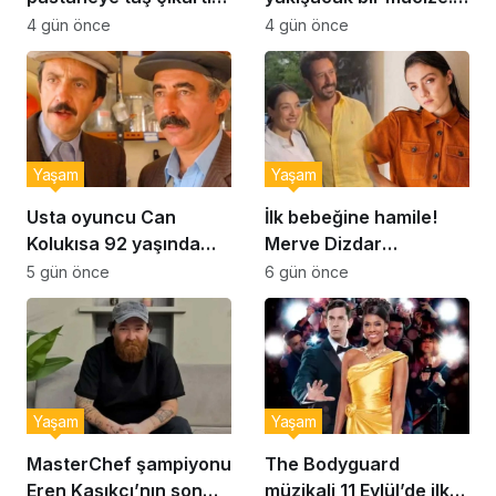
Şekerpare tarifi
Brownie tadında ıslak
4 gün önce
4 gün önce
kurabiye tarifi…
Yaşam
Yaşam
Usta oyuncu Can
İlk bebeğine hamile!
Kolukısa 92 yaşında
Merve Dizdar
hayatını kaybetti
sessizliğini bozdu: ‘İsim
5 gün önce
6 gün önce
bulmak çok zor’
Yaşam
Yaşam
MasterChef şampiyonu
The Bodyguard
Eren Kaşıkçı’nın son
müzikali 11 Eylül’de ilk