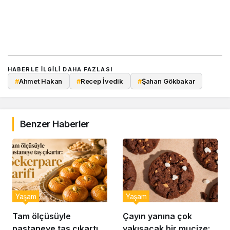
HABERLE ILGILI DAHA FAZLASI
#
Ahmet Hakan
#
Recep İvedik
#
Şahan Gökbakar
Benzer Haberler
Yaşam
Yaşam
Tam ölçüsüyle
Çayın yanına çok
pastaneye taş çıkartır:
yakışacak bir mucize: