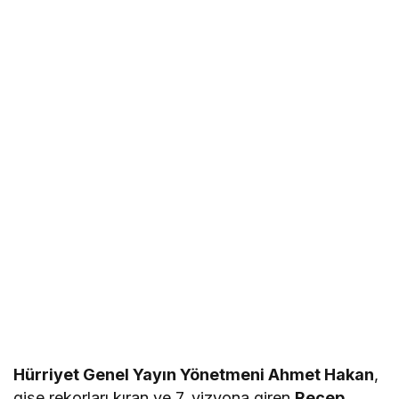
Hürriyet Genel Yayın Yönetmeni Ahmet Hakan
,
gişe rekorları kıran ve 7. vizyona giren
Recep