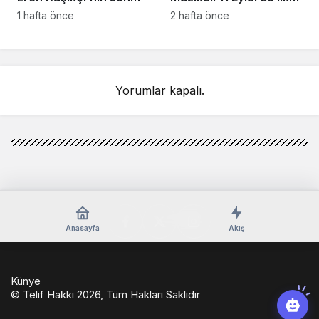
anlarındaki kahreden
kez Türkiye’de
1 hafta önce
2 hafta önce
detay ortaya çıktı
sahnelenecek
Yorumlar kapalı.
Anasayfa
Akış
Künye
© Telif Hakkı 2026, Tüm Hakları Saklıdır
casino
eseranaokulu.com
tagsylvania.com
eşya