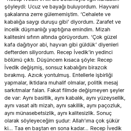
şöyleydi: Ucuz ve bayağı buluyordum. Hayvani
şakalarına zerre gülememiştim. ‘Cehalete ve
kabalığa saygı duruşu gibi’ diyordum. Zarafet ve
incelik düşmanlığı yaptığına emindim. Mizah
kalitesini sıfırın altında görüyordum. ‘Çok güzel
kafa dağıtıyor abi, hayvan gibi güldük’ diyenleri
defterden siliyordum. Recep İvedik’in yedinci
bölümü çıktı. Düşüncem kısaca şöyle: Recep
İvedik değişmiş, sonsuz kabalığını birazcık
bırakmış. Azıcık yontulmuş. Entellerle işbirliği
yapmalar, iktidara muhalif olmalar, politik mesaj
sarkıtmalar falan. Fakat filmde değişmeyen şeyler
de var: Aynı basitlik, aynı kabalık, aynı yüzeysellik,
aynı vasat altı mizah, aynı sakillik, aynı paçozluk,
aynı münasebetsizlik, aynı kalitesizlik. Sonuç
olarak söyleyeceğim şudur: Allah’ıma çok şükür
ki… Taa en baştan en sona kadar… Recep İvedik