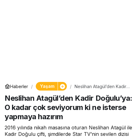
Yaşam
Haberler
Neslihan Atagül’den Kadir
Doğulu’ya: O kadar çok
Neslihan Atagül’den Kadir Doğulu’ya:
seviyorum ki ne isterse
yapmaya hazırım
O kadar çok seviyorum ki ne isterse
yapmaya hazırım
2016 yılında nikah masasına oturan Neslihan Atagül ile
Kadir Doğulu çifti, şimdilerde Star TV’nin sevilen dizisi