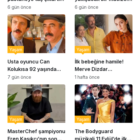
Şekerpare tarifi
Brownie tadında ıslak
6 gün önce
6 gün önce
kurabiye tarifi…
Yaşam
Yaşam
Usta oyuncu Can
İlk bebeğine hamile!
Kolukısa 92 yaşında
Merve Dizdar
hayatını kaybetti
sessizliğini bozdu: ‘İsim
7 gün önce
1 hafta önce
bulmak çok zor’
Yaşam
Yaşam
MasterChef şampiyonu
The Bodyguard
Eren Kaşıkçı’nın son
müzikali 11 Eylül’de ilk