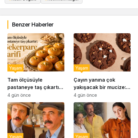
Benzer Haberler
Yaşam
Yaşam
Tam ölçüsüyle
Çayın yanına çok
pastaneye taş çıkartır:
yakışacak bir mucize:
Şekerpare tarifi
Brownie tadında ıslak
4 gün önce
4 gün önce
kurabiye tarifi…
Yaşam
Yaşam