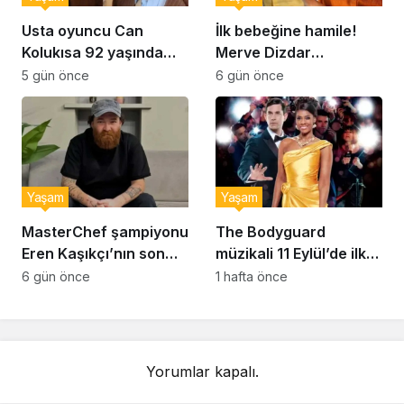
Usta oyuncu Can
İlk bebeğine hamile!
Kolukısa 92 yaşında
Merve Dizdar
hayatını kaybetti
sessizliğini bozdu: ‘İsim
5 gün önce
6 gün önce
bulmak çok zor’
Yaşam
Yaşam
MasterChef şampiyonu
The Bodyguard
Eren Kaşıkçı’nın son
müzikali 11 Eylül’de ilk
anlarındaki kahreden
kez Türkiye’de
6 gün önce
1 hafta önce
detay ortaya çıktı
sahnelenecek
Yorumlar kapalı.