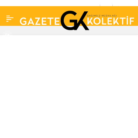
Son Dakika… 2021
0
Paylaş
ALES/2 sonuçları
açıklandı