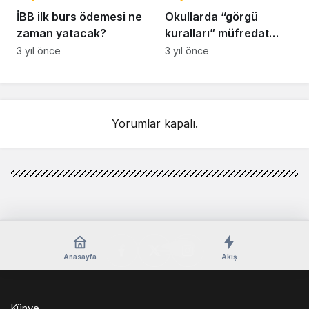
İBB ilk burs ödemesi ne
Okullarda “görgü
zaman yatacak?
kuralları” müfredat
kapsamına alındı
3 yıl önce
3 yıl önce
Yorumlar kapalı.
Anasayfa
Akış
Künye