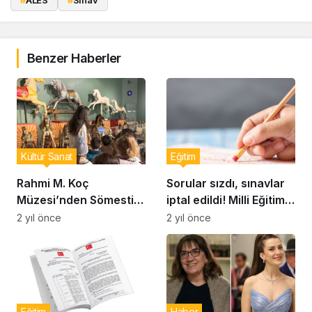
#
ALES
#
Sınav
Benzer Haberler
Kültür Sanat
Eğitim
Rahmi M. Koç
Sorular sızdı, sınavlar
Müzesi’nden Sömestir
iptal edildi! Milli Eğitim
Atölyeleri: Çocuklar
Bakanlığı’ndan
2 yıl önce
2 yıl önce
eğlenerek atları ve
açıklama geldi
otomobilleri
keşfedecek
Eğitim
Haber