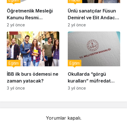
Öğretmenlik Mesleği
Ünlü sanatçılar Füsun
Kanunu Resmi
Demirel ve Elit Andac
Gazete’de yayımlandı
Çam’dan öğretmenlere
2 yıl önce
2 yıl önce
destek
Eğitim
Eğitim
İBB ilk burs ödemesi ne
Okullarda “görgü
zaman yatacak?
kuralları” müfredat
kapsamına alındı
3 yıl önce
3 yıl önce
Yorumlar kapalı.