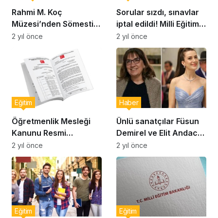
Rahmi M. Koç
Sorular sızdı, sınavlar
Müzesi’nden Sömestir
iptal edildi! Milli Eğitim
Atölyeleri: Çocuklar
Bakanlığı’ndan
2 yıl önce
2 yıl önce
eğlenerek atları ve
açıklama geldi
otomobilleri
keşfedecek
Eğitim
Haber
Öğretmenlik Mesleği
Ünlü sanatçılar Füsun
Kanunu Resmi
Demirel ve Elit Andac
Gazete’de yayımlandı
Çam’dan öğretmenlere
2 yıl önce
2 yıl önce
destek
Eğitim
Eğitim