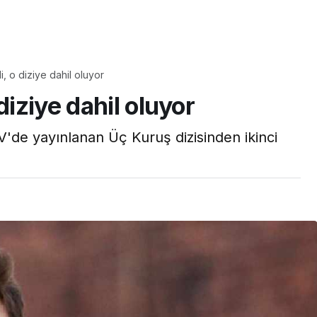
Yaşam
i, o diziye dahil oluyor
Tam ölçüsüyle
diziye dahil oluyor
pastaneye taş çıkartır:
Şekerpare tarifi
'de yayınlanan Üç Kuruş dizisinden ikinci