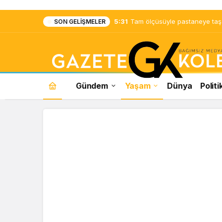
5:31
Tam ölçüsüyle pastaneye taş ç
SON GELIŞMELER
Gündem
Yaşam
Dünya
Politi