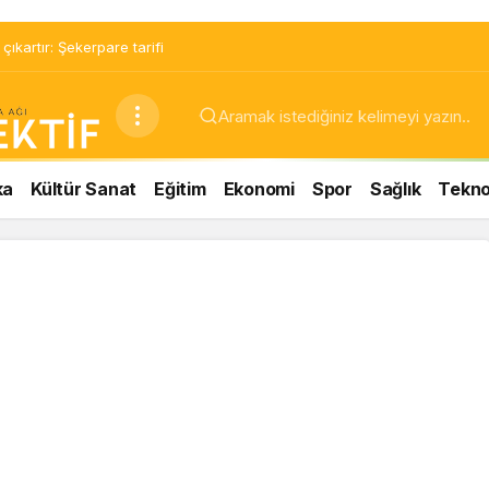
ıkartır: Şekerpare tarifi
ka
Kültür Sanat
Eğitim
Ekonomi
Spor
Sağlık
Teknol