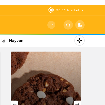
30.9 °
Istanbul
oji
Hayvan
Mod
değiştir
Gündüz Modu
Gündüz modunu seçin.
Gece Modu
Gece modunu seçin.