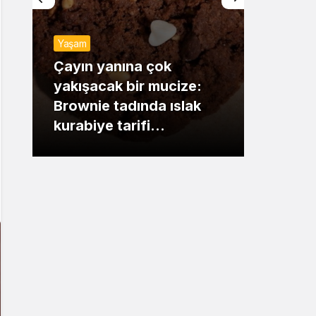
Sistem Modu
Yaşam
Sistem modunu seçin.
Günde
Çayın yanına çok
yakışacak bir mucize:
Mansu
Brownie tadında ıslak
dikka
kurabiye tarifi…
çıkışı