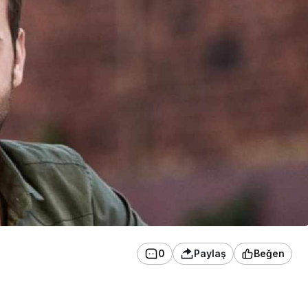
0
Paylaş
Beğen