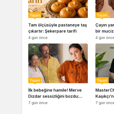
Yaşam
Yaşam
Tam ölçüsüyle pastaneye taş
Çayın ya
çıkartır: Şekerpare tarifi
bir muciz
ıslak kur
4 gün önce
4 gün önc
Yaşam
Yaşam
İlk bebeğine hamile! Merve
MasterCh
Dizdar sessizliğini bozdu:
Kaşıkçı’n
‘İsim bulmak çok zor’
kahreden 
7 gün önce
7 gün önc