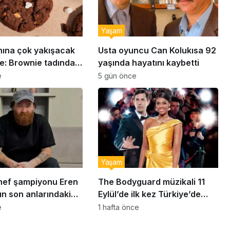
Yaşam
nına çok yakışacak
Usta oyuncu Can Kolukısa 92
e: Brownie tadında
yaşında hayatını kaybetti
abiye tarifi…
e
5 gün önce
Yaşam
ef şampiyonu Eren
The Bodyguard müzikali 11
ın son anlarındaki
Eylül’de ilk kez Türkiye’de
detay ortaya çıktı
sahnelenecek
e
1 hafta önce