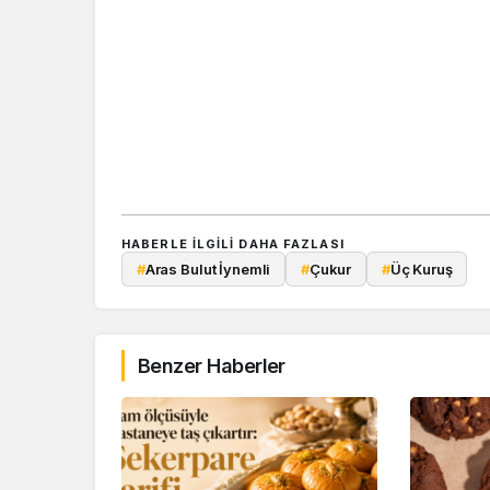
HABERLE ILGILI DAHA FAZLASI
#
Aras Bulut İynemli
#
Çukur
#
Üç Kuruş
Benzer Haberler