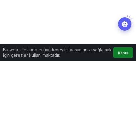
Bu web sitesinde en iyi deneyimi yaşamanızı sağlamak
Kabul
için çerezler kullanılmaktadır.
Yaşam
Haberler
Bülent Ersoy’dan bir Zeki
Müren açıklaması daha
Bülent Ersoy’dan bir Zeki Müren
açıklaması daha
Zeki Müren’in hakkında yaptığı açıklamalarla gündem