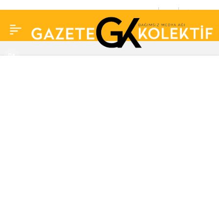
Bülent Ersoy’dan bir
0
Paylaş
Zeki Müren açıklaması
daha