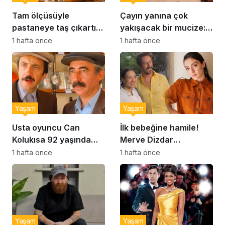
Tam ölçüsüyle
Çayın yanına çok
pastaneye taş çıkartır:
yakışacak bir mucize:
Şekerpare tarifi
Brownie tadında ıslak
1 hafta önce
1 hafta önce
kurabiye tarifi…
Yaşam
Yaşam
Usta oyuncu Can
İlk bebeğine hamile!
Kolukısa 92 yaşında
Merve Dizdar
hayatını kaybetti
sessizliğini bozdu: ‘İsim
1 hafta önce
1 hafta önce
bulmak çok zor’
Yaşam
Yaşam