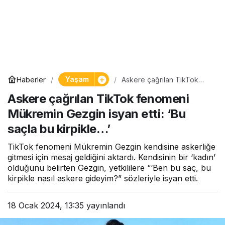
Yaşam
Haberler
Askere çağrılan TikTok
fenomeni Mükremin Gezgin
Askere çağrılan TikTok fenomeni
isyan etti: ‘Bu saçla bu
kirpikle…’
Mükremin Gezgin isyan etti: ‘Bu
saçla bu kirpikle…’
TikTok fenomeni Mükremin Gezgin kendisine askerliğe
gitmesi için mesaj geldiğini aktardı. Kendisinin bir ‘kadın’
olduğunu belirten Gezgin, yetkililere “‘Ben bu saç, bu
kirpikle nasıl askere gideyim?” sözleriyle isyan etti.
18 Ocak 2024, 13:35
yayınlandı