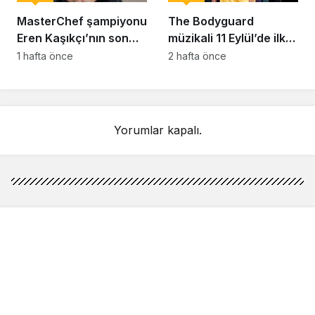
MasterChef şampiyonu
The Bodyguard
Eren Kaşıkçı’nın son
müzikali 11 Eylül’de ilk
anlarındaki kahreden
kez Türkiye’de
1 hafta önce
2 hafta önce
detay ortaya çıktı
sahnelenecek
Yorumlar kapalı.