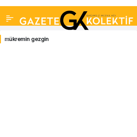
mükremin gezgin
mükremin
gezgin
Haberleri