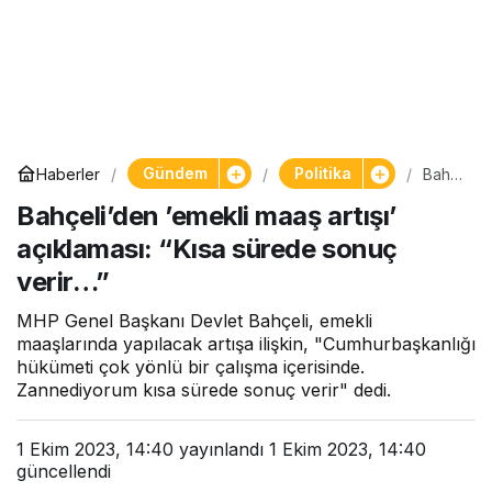
Gündem
Politika
Haberler
Bahç
eli’de
Bahçeli’den ’emekli maaş artışı’
n
’eme
açıklaması: “Kısa sürede sonuç
kli
maaş
verir…”
artışı’
açıkla
MHP Genel Başkanı Devlet Bahçeli, emekli
ması:
“Kısa
maaşlarında yapılacak artışa ilişkin, "Cumhurbaşkanlığı
süred
hükümeti çok yönlü bir çalışma içerisinde.
e
Zannediyorum kısa sürede sonuç verir" dedi.
sonu
ç
verir
1 Ekim 2023, 14:40
yayınlandı
1 Ekim 2023, 14:40
…”
güncellendi