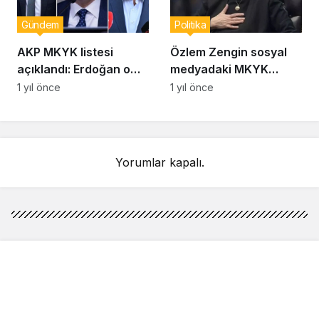
Gündem
Politika
AKP MKYK listesi
Özlem Zengin sosyal
açıklandı: Erdoğan o
medyadaki MKYK
isimlerin üstünü çizdi!
iddialarına ateş
1 yıl önce
1 yıl önce
püskürdü:
“Tüzüğümüze göre…”
Yorumlar kapalı.