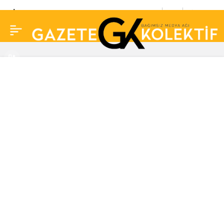
TİP’in Hatay’dan
0
Paylaş
Ankara’ya yürüyüşü
başladı: “Cesaretle
yürüdükçe kavuşacağız
özgürlüğümüze”