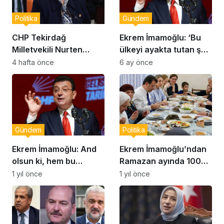
Politika
Gündem
CHP Tekirdağ
Ekrem İmamoğlu: ‘Bu
Milletvekili Nurten
ülkeyi ayakta tutan şey
Yontar: “Ankara’nın
korku değil; milletin
4 hafta önce
6 ay önce
Gerçekleri Perdeyle
aklı, iradesi ve
Kapatılamaz”
inancıdır’
Gündem
Politika
Ekrem İmamoğlu: And
Ekrem İmamoğlu’ndan
olsun ki, hem bu
Ramazan ayında 100
dünyada hem de
bin haneye destek
1 yıl önce
1 yıl önce
mahşerde hesap
açıklaması
soracağım