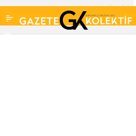
Cem Belevi’nin eski
0
sevgilileri İrem Derici ve
Bircan Bali bir araya
geldi! Arto’nun sorusu
gerginliğe neden oldu