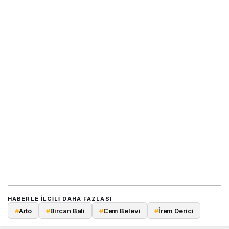
HABERLE ILGILI DAHA FAZLASI
#
Arto
#
Bircan Bali
#
Cem Belevi
#
İrem Derici