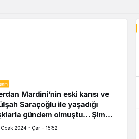
aşam
erdan Mardini’nin eski karısı ve
ülşah Saraçoğlu ile yaşadığı
şklarla gündem olmuştu… Şimdi
 Bircan Bali ile aşk yaşıyor!
 Ocak 2024 - Çar - 15:52
araçoğlu’ndan olay gönderme