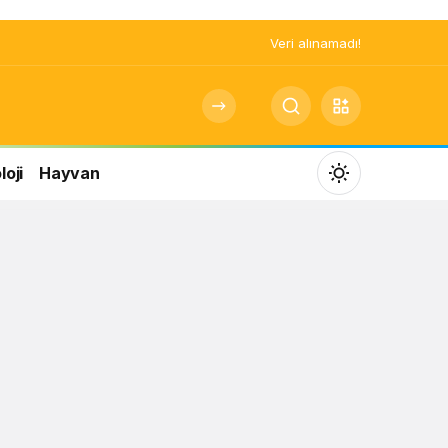
Veri alınamadı!
oji
Hayvan
Mod
değiştir
Gündüz Modu
Gündüz modunu seçin.
Gece Modu
Gece modunu seçin.