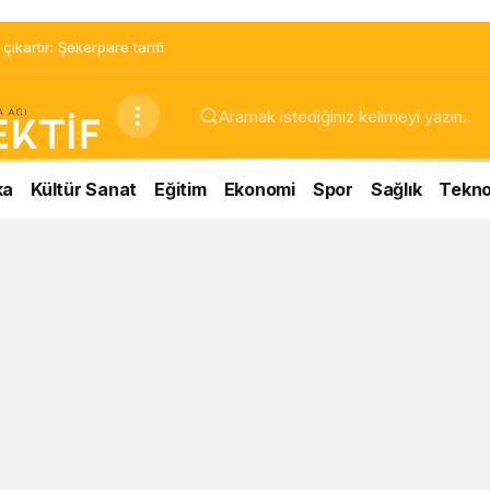
ıkartır: Şekerpare tarifi
ka
Kültür Sanat
Eğitim
Ekonomi
Spor
Sağlık
Teknol