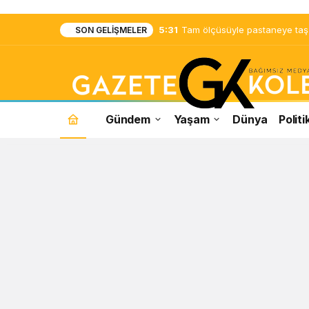
5:31
Tam ölçüsüyle pastaneye taş ç
SON GELIŞMELER
Gündem
Yaşam
Dünya
Politi
Bircan
Bali
Haberleri