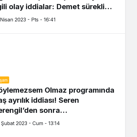
gili olay iddialar: Demet sürekli
ara konuşmuş
 Nisan 2023 - Pts - 16:41
aşam
öylemezsem Olmaz programında
aş ayrılık iddiası! Seren
erengil’den sonra…
 Şubat 2023 - Cum - 13:14