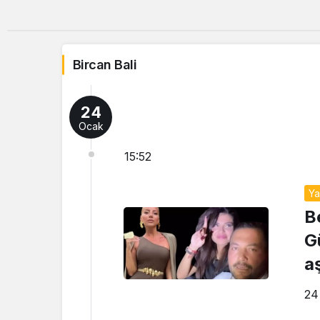
Bircan Bali
24
Ocak
15:52
Y
B
G
a
de
24
S