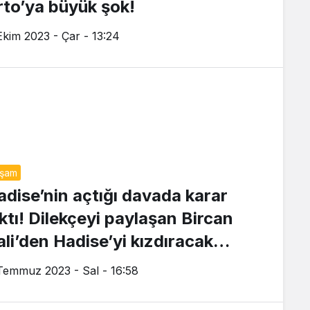
rto’ya büyük şok!
Ekim 2023 - Çar - 13:24
aşam
adise’nin açtığı davada karar
ıktı! Dilekçeyi paylaşan Bircan
ali’den Hadise’yi kızdıracak
özler
Temmuz 2023 - Sal - 16:58