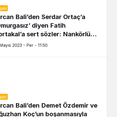
aşam
ircan Bali’den Serdar Ortaç’a
Omurgasız’ diyen Fatih
ortakal’a sert sözler: Nankörlük
u!
 Mayıs 2023 - Per - 11:50
aşam
ircan Bali’den Demet Özdemir ve
ğuzhan Koç’un boşanmasıyla