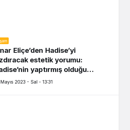
aşam
ınar Eliçe’den Hadise’yi
ızdıracak estetik yorumu:
adise’nin yaptırmış olduğu
öğüsleri beğenmedim
 Mayıs 2023 - Sal - 13:31