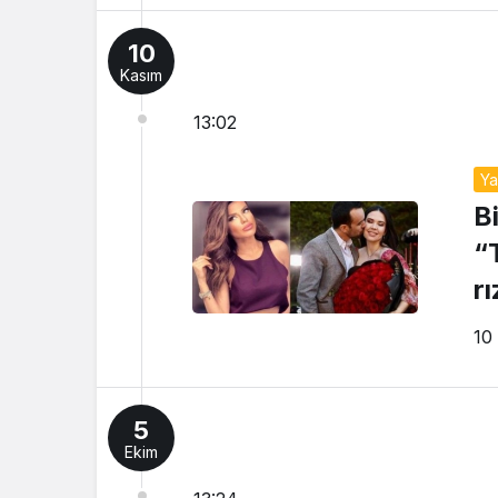
10
Kasım
13:02
Y
B
“
r
10
5
Ekim