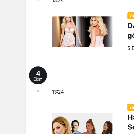
13:24
Y
D
g
5 
4
Ekim
13:24
Y
H
S