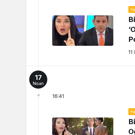
Y
B
‘
P
b
11
17
Nisan
16:41
Y
B
O