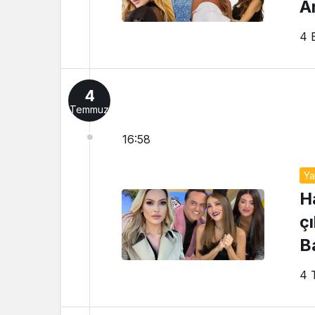
A
4 
4
Temmuz
16:58
Y
H
ç
B
s
4 