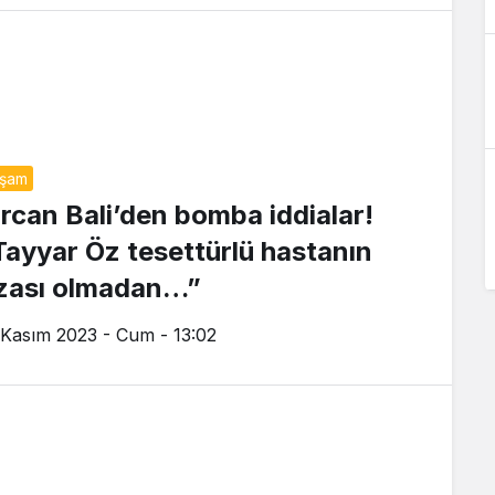
aşam
ircan Bali’den bomba iddialar!
Tayyar Öz tesettürlü hastanın
ızası olmadan…”
 Kasım 2023 - Cum - 13:02