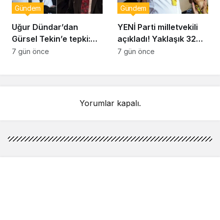
Gündem
Gündem
Uğur Dündar’dan
YENİ Parti milletvekili
Gürsel Tekin’e tepki:
açıkladı! Yaklaşık 32
Hakkında suç
bin yurttaş bağış yaptı:
7 gün önce
7 gün önce
duyurusunda
Ne kadar toplandı?
bulunacağım
Yorumlar kapalı.