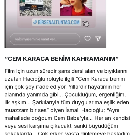
“CEM KARACA BENİM KAHRAMANIM”
Film için uzun süredir şans dersi alan ve bıyıklarını
uzatan Hacıoğlu rolüyle ilgili “Cem Karaca benim
için çok şey ifade ediyor. Yıllardır hayatımın her
alanında yanımda gibi… Çocukluğum, ergenliğim,
ilk aşkım… Şarkılarıyla tüm duygularıma eşlik eden
muazzam bir ses” diyen İsmail Hacıoğlu; “Aynı
mahallede doğdum Cem Baba’yla… Her an kendisi
veya sesi karşıma çıkacaktı sanki büyüdüğüm
sokaklarda… Çok erken yaşta dinlemeye başladım