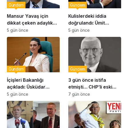
Gündem
Gündem
Mansur Yavaş için
Kulislerdeki iddia
dikkat çeken adaylık
doğrulandı: Ümit
çıkışı
Dikbayır AKP’ye mi
5 gün önce
5 gün önce
geçiyor!
Gündem
Gündem
İçişleri Bakanlığı
3 gün önce istifa
açıkladı: Üsküdar
etmişti… CHP’li eski
Belediye Başkanı
vekil Orhan Ziya Diren
5 gün önce
7 gün önce
Sinem Dedetaş
hayatını kaybetti!
görevden uzaklaştırıldı