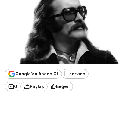
Google'da Abone Ol
0
Paylaş
Beğen