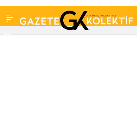
Yapay zeka
0
Paylaş
dolandırıcılığına karşı
“sosyal medya” uyarısı