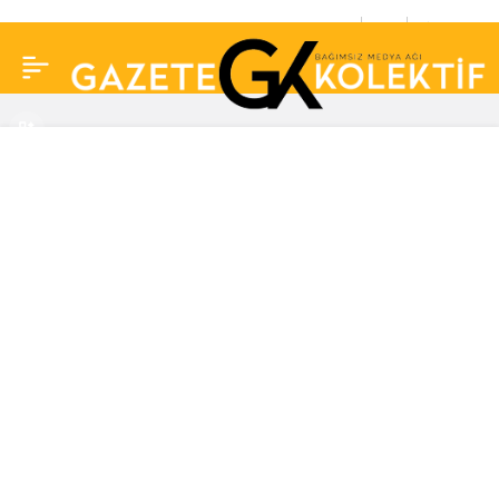
Chopin’in son piyanosu
0
Paylaş
memleketi Polonya’da
restore ediliyor