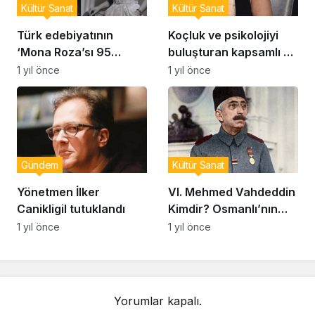
Kültür Sanat
Kültür Sanat
Türk edebiyatının
Koçluk ve psikolojiyi
‘Mona Roza’sı 95
buluşturan kapsamlı bir
yaşında vefat etti
rehber
1 yıl önce
1 yıl önce
Gündem
Kültür Sanat
Yönetmen İlker
VI. Mehmed Vahdeddin
Canikligil tutuklandı
Kimdir? Osmanlı’nın
Son Padişahı ve
1 yıl önce
1 yıl önce
Saltanatın Kaldırılışı
Yorumlar kapalı.