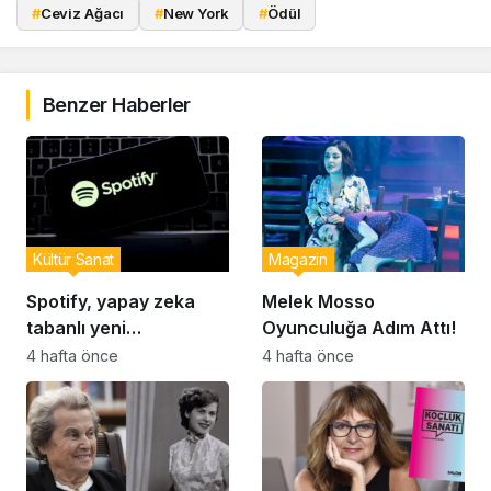
#
Ceviz Ağacı
#
New York
#
Ödül
Benzer Haberler
Kültür Sanat
Magazin
Spotify, yapay zeka
Melek Mosso
tabanlı yeni
Oyunculuğa Adım Attı!
fonksiyonunu tanıttı
4 hafta önce
4 hafta önce