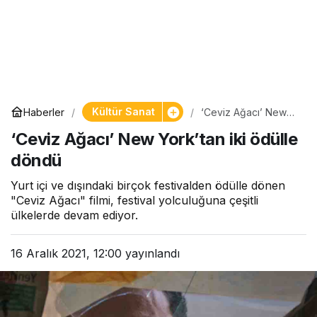
Kültür Sanat
Haberler
‘Ceviz Ağacı’ New
York’tan iki ödülle
‘Ceviz Ağacı’ New York’tan iki ödülle
döndü
döndü
Yurt içi ve dışındaki birçok festivalden ödülle dönen
"Ceviz Ağacı" filmi, festival yolculuğuna çeşitli
ülkelerde devam ediyor.
16 Aralık 2021, 12:00
yayınlandı