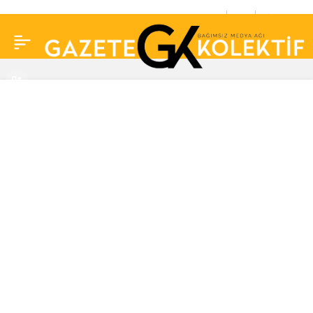
Demet Akalın’dan,
0
Paylaş
Bakan Yusuf Tekin’e
sert tepki: ‘İstifa
etmenizi dört gözle
bekliyorum’