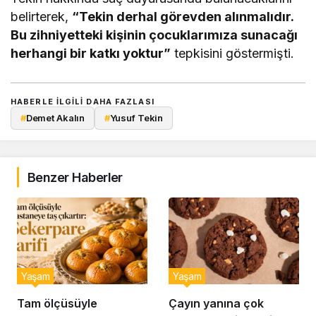
belirterek,
“Tekin derhal görevden alınmalıdır.
Bu zihniyetteki kişinin çocuklarımıza sunacağı
herhangi bir katkı yoktur”
tepkisini göstermişti.
HABERLE ILGILI DAHA FAZLASI
#
Demet Akalın
#
Yusuf Tekin
Benzer Haberler
Yaşam
Yaşam
Tam ölçüsüyle
Çayın yanına çok