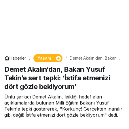
Yaşam
Haberler
Demet Akalın’dan, Bakan
Yusuf Tekin’e sert tepki:
Demet Akalın’dan, Bakan Yusuf
‘İstifa etmenizi dört gözle
bekliyorum’
Tekin’e sert tepki: ‘İstifa etmenizi
dört gözle bekliyorum’
Ünlü şarkıcı Demet Akalın, laikliği hedef alan
açıklamalarda bulunan Milli Eğitim Bakanı Yusuf
Tekin'e tepki göstererek, "Korkunç! Gerçekten inanılır
gibi değil! İstifa etmenizi dört gözle bekliyorum" dedi.