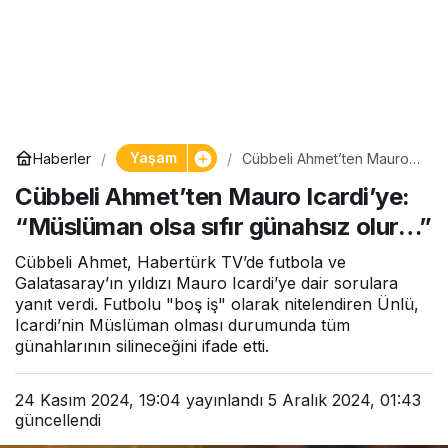
Yaşam
Haberler
Cübbeli Ahmet’ten Mauro
Icardi’ye: “Müslüman olsa
Cübbeli Ahmet’ten Mauro Icardi’ye:
sıfır günahsız olur…”
“Müslüman olsa sıfır günahsız olur…”
Cübbeli Ahmet, Habertürk TV’de futbola ve
Galatasaray’ın yıldızı Mauro Icardi’ye dair sorulara
yanıt verdi. Futbolu "boş iş" olarak nitelendiren Ünlü,
Icardi’nin Müslüman olması durumunda tüm
günahlarının silineceğini ifade etti.
24 Kasım 2024, 19:04
yayınlandı
5 Aralık 2024, 01:43
güncellendi