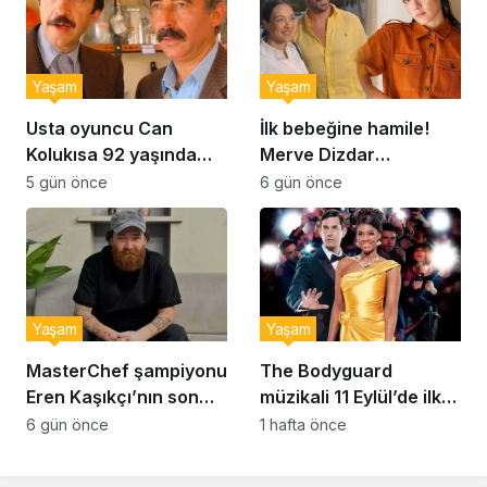
Yaşam
Yaşam
Usta oyuncu Can
İlk bebeğine hamile!
Kolukısa 92 yaşında
Merve Dizdar
hayatını kaybetti
sessizliğini bozdu: ‘İsim
5 gün önce
6 gün önce
bulmak çok zor’
Yaşam
Yaşam
MasterChef şampiyonu
The Bodyguard
Eren Kaşıkçı’nın son
müzikali 11 Eylül’de ilk
anlarındaki kahreden
kez Türkiye’de
6 gün önce
1 hafta önce
detay ortaya çıktı
sahnelenecek