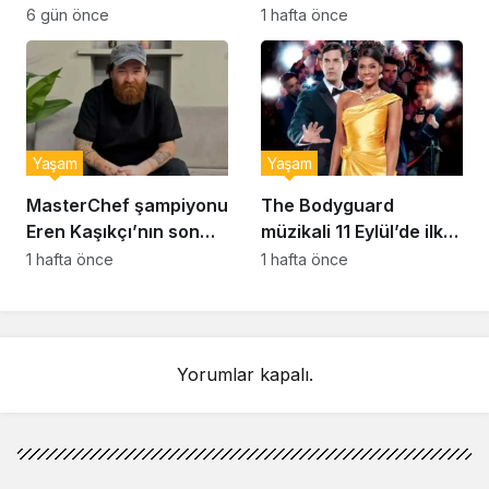
hayatını kaybetti
sessizliğini bozdu: ‘İsim
6 gün önce
1 hafta önce
bulmak çok zor’
Yaşam
Yaşam
MasterChef şampiyonu
The Bodyguard
Eren Kaşıkçı’nın son
müzikali 11 Eylül’de ilk
anlarındaki kahreden
kez Türkiye’de
1 hafta önce
1 hafta önce
detay ortaya çıktı
sahnelenecek
Yorumlar kapalı.