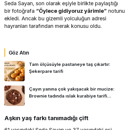
Seda Sayan, son olarak eşiyle birlikte paylaştığı
bir fotoğrafa
“Öylece gidiyoruz yârimle”
notunu
ekledi. Ancak bu gizemli yolculuğun adresi
hayranları tarafından merak konusu oldu.
bonus
veren
Göz Atın
Tam ölçüsüyle pastaneye taş çıkartır:
Şekerpare tarifi
Çayın yanına çok yakışacak bir mucize:
Brownie tadında ıslak kurabiye tarifi…
Aşkın yaş farkı tanımadığı çift
61 yaşındaki Seda Sayan ve 37 yaşındaki eşi