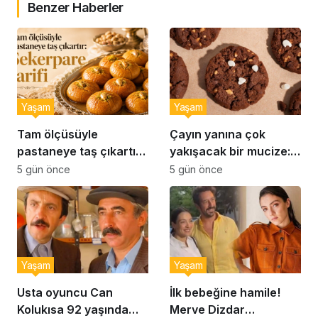
Benzer Haberler
Yaşam
Yaşam
Tam ölçüsüyle
Çayın yanına çok
pastaneye taş çıkartır:
yakışacak bir mucize:
Şekerpare tarifi
Brownie tadında ıslak
5 gün önce
5 gün önce
kurabiye tarifi…
Yaşam
Yaşam
Usta oyuncu Can
İlk bebeğine hamile!
Kolukısa 92 yaşında
Merve Dizdar