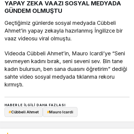
YAPAY ZEKA VAAZI SOSYAL MEDYADA
GÜNDEM OLMUŞTU
Geçtiğimiz günlerde sosyal medyada Cübbeli
Ahmet’in yapay zekayla hazırlanmış İngilizce bir
vaaz videosu viral olmuştu.
house of the dragon
Videoda Cübbeli Ahmet’in, Mauro Icardi’ye “Seni
sevmeyen kadını bırak, seni seveni sev. Bin tane
kadın bulursun, ben sana duasını öğretirim” dediği
sahte video sosyal medyada tıklanma rekoru
kırmıştı.
HABERLE ILGILI DAHA FAZLASI
#
Cübbeli Ahmet
#
Mauro Icardi