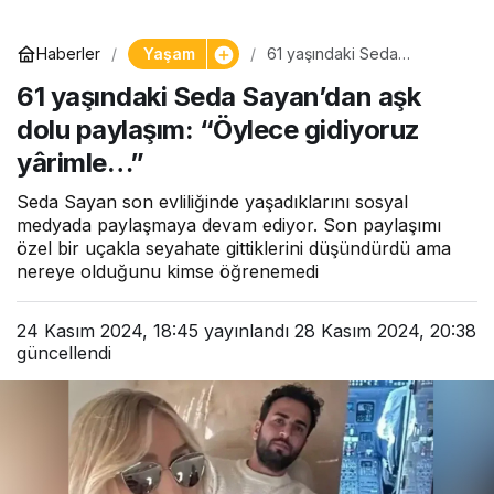
Yaşam
Haberler
61 yaşındaki Seda
Sayan’dan aşk dolu
61 yaşındaki Seda Sayan’dan aşk
paylaşım: “Öylece
gidiyoruz yârimle…”
dolu paylaşım: “Öylece gidiyoruz
yârimle…”
Seda Sayan son evliliğinde yaşadıklarını sosyal
medyada paylaşmaya devam ediyor. Son paylaşımı
özel bir uçakla seyahate gittiklerini düşündürdü ama
nereye olduğunu kimse öğrenemedi
24 Kasım 2024, 18:45
yayınlandı
28 Kasım 2024, 20:38
güncellendi