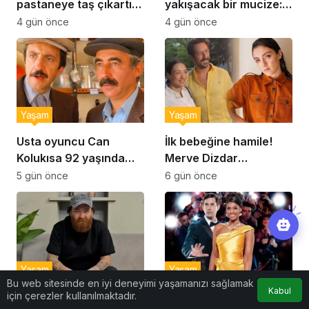
pastaneye taş çıkartır:
yakışacak bir mucize:
Şekerpare tarifi
Brownie tadında ıslak
4 gün önce
4 gün önce
kurabiye tarifi…
Yaşam
Yaşam
Usta oyuncu Can
İlk bebeğine hamile!
Kolukısa 92 yaşında
Merve Dizdar
hayatını kaybetti
sessizliğini bozdu: ‘İsim
5 gün önce
6 gün önce
bulmak çok zor’
Yaşam
Yaşam
Bu web sitesinde en iyi deneyimi yaşamanızı sağlamak
Kabul
MasterChef şampiyonu
The Bodyguard
için çerezler kullanılmaktadır.