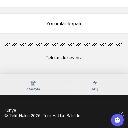
Yorumlar kapalı.
Tekrar deneyiniz.
Anasayfa
Akış
Künye
© Telif Hakkı 2026, Tüm Hakları Saklıdır
casino
eseranaokulu.com
tagsylvania.com
eşya
betkolik
teslabahis
depolama