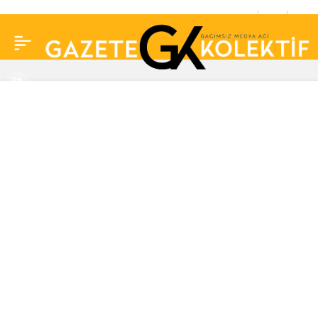
Didem Arslan Yılmaz’la
0
Vazgeçme’de şok iddia!
Şarkıcı Doğuş’un dini
nikahlı karısı ortaya
çıktı!