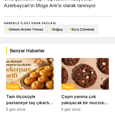
Azerbaycan’ın Müge Anlı’sı olarak tanınıyor.
HABERLE ILGILI DAHA FAZLASI
#
Didem Arslan Yılmaz
#
Doğuş
#
Esra Çömelek
Benzer Haberler
Yaşam
Yaşam
Tam ölçüsüyle
Çayın yanına çok
pastaneye taş çıkartır:
yakışacak bir mucize:
Şekerpare tarifi
Brownie tadında ıslak
5 gün önce
5 gün önce