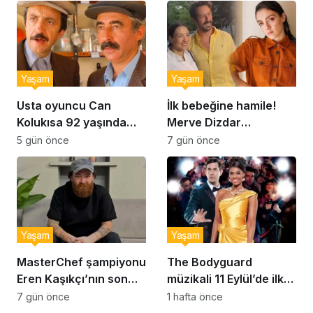
kurabiye tarifi…
Yaşam
Yaşam
Usta oyuncu Can
İlk bebeğine hamile!
Kolukısa 92 yaşında
Merve Dizdar
hayatını kaybetti
sessizliğini bozdu: ‘İsim
5 gün önce
7 gün önce
bulmak çok zor’
Yaşam
Yaşam
MasterChef şampiyonu
The Bodyguard
Eren Kaşıkçı’nın son
müzikali 11 Eylül’de ilk
anlarındaki kahreden
kez Türkiye’de
7 gün önce
1 hafta önce
detay ortaya çıktı
sahnelenecek