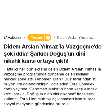
Yaşam
Haberler
Didem Arslan Yılmaz’la
Vazgeçme’de şok iddia!
Didem Arslan Yılmaz’la Vazgeçme’de
Şarkıcı Doğuş’un dini
nikahlı karısı ortaya çıktı!
şok iddia! Şarkıcı Doğuş’un dini
nikahlı karısı ortaya çıktı!
Hafta içi her gün ekrana gelen Didem Arslan Yılmaz'la
Vazgeçme programında gündeme gelen iddialar
herkesi şoke etti. Fenomen Mahir Düz tarafından 15
milyon lira dolandırıldığını iddia eden Esra Çömelek,
canlı yayında "Fenomen Mahir'in bana karşı elindeki
kozu şarkıcı Doğuş'la olan dini nikahım" ifadelerini
kullandı. Esra Hanım'ın bu açıklamaları kısa sürede
sosyal medyanın gündemine oturdu.