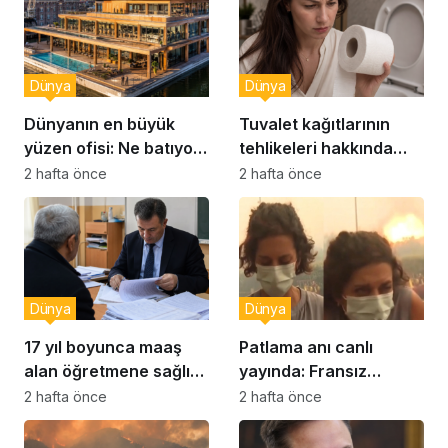
Dünya
Dünya
Dünyanın en büyük
Tuvalet kağıtlarının
yüzen ofisi: Ne batıyor
tehlikeleri hakkında
ne yerinde kalıyor
yeni uyarılar
2 hafta önce
2 hafta önce
Dünya
Dünya
17 yıl boyunca maaş
Patlama anı canlı
alan öğretmene sağlık
yayında: Fransız
raporu soruşturması
muhabir şaşkın
2 hafta önce
2 hafta önce