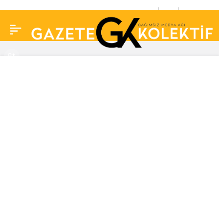
Her şeyi satıp gemide
0
Paylaş
yaşamaya başladılar…
Masrafları yarı yarıya
indi