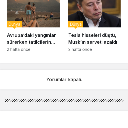
Dünya
Dünya
Avrupa’daki yangınlar
Tesla hisseleri düştü,
sürerken tatilcilerin
Musk’ın serveti azaldı
kayıtsızlığı tepki yarattı
2 hafta önce
2 hafta önce
Yorumlar kapalı.