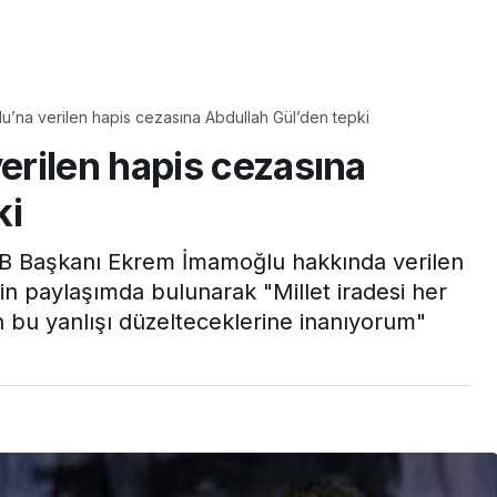
Yaşam
Çayın yanına çok
’na verilen hapis cezasına Abdullah Gül’den tepki
üyle
yakışacak bir mucize:
rilen hapis cezasına
aş çıkartır:
Brownie tadında ıslak
arifi
kurabiye tarifi…
ki
BB Başkanı Ekrem İmamoğlu hakkında verilen
şkin paylaşımda bulunarak "Millet iradesi her
 bu yanlışı düzelteceklerine inanıyorum"