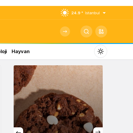
24.9 °
Istanbul
oji
Hayvan
Mod
değiştir
Gündüz Modu
Gündüz modunu seçin.
Gece Modu
Gece modunu seçin.