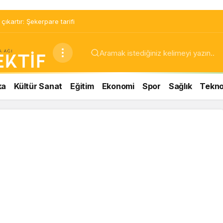
ıkartır: Şekerpare tarifi
ka
Kültür Sanat
Eğitim
Ekonomi
Spor
Sağlık
Teknol