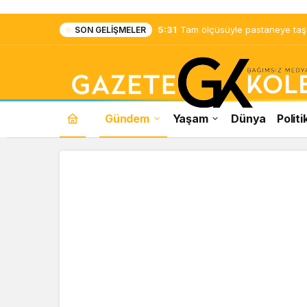
5:31
Tam ölçüsüyle pastaneye taş ç
SON GELIŞMELER
Gündem
Yaşam
Dünya
Politi