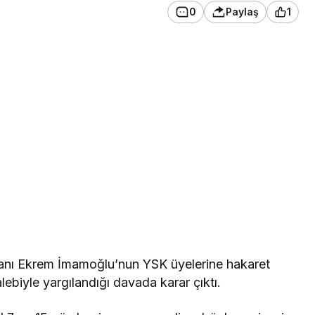
0
Paylaş
1
kanı Ekrem İmamoğlu’nun YSK üyelerine hakaret
alebiyle yargılandığı davada karar çıktı.