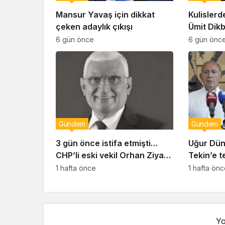
Mansur Yavaş için dikkat
Kulislerd
çeken adaylık çıkışı
Ümit Dik
geçiyor!
6 gün önce
6 gün önc
Gündem
Gündem
3 gün önce istifa etmişti…
Uğur Dün
CHP’li eski vekil Orhan Ziya
Tekin’e t
Diren hayatını kaybetti!
duyurus
1 hafta önce
1 hafta ön
Yo