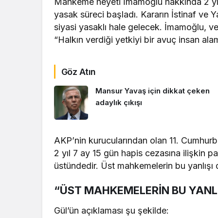
Mahkeme heyeti İmamoğlu hakkında 2 yıl 
yasak süreci başladı. Kararın İstinaf ve
siyasi yasaklı hale gelecek. İmamoğlu, ve
“Halkın verdiği yetkiyi bir avuç insan a
Göz Atın
Mansur Yavaş için dikkat çeken
adaylık çıkışı
AKP’nin kurucularından olan 11. Cumhurb
2 yıl 7 ay 15 gün hapis cezasına ilişkin p
üstündedir. Üst mahkemelerin bu yanlışı d
“ÜST MAHKEMELERİN BU YANL
Gül’ün açıklaması şu şekilde: