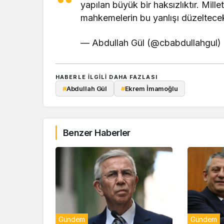
yapılan büyük bir haksızlıktır. Mille
mahkemelerin bu yanlışı düzeltecek
— Abdullah Gül (@cbabdullahgul)
HABERLE ILGILI DAHA FAZLASI
#
Abdullah Gül
#
Ekrem İmamoğlu
Benzer Haberler
Gündem
Gündem