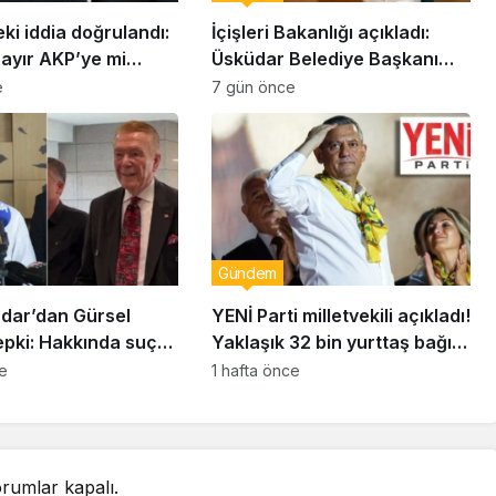
eki iddia doğrulandı:
İçişleri Bakanlığı açıkladı:
bayır AKP’ye mi
Üsküdar Belediye Başkanı
Sinem Dedetaş görevden
e
7 gün önce
uzaklaştırıldı
Gündem
dar’dan Gürsel
YENİ Parti milletvekili açıkladı!
epki: Hakkında suç
Yaklaşık 32 bin yurttaş bağış
unda bulunacağım
yaptı: Ne kadar toplandı?
ce
1 hafta önce
rumlar kapalı.