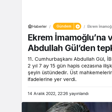
Yaşam
Gündem
Haberler
Ekrem İmamoğlu
Tam ölçüs
Ekrem İmamoğlu’na ve
pastaneye t
Şekerpare t
Abdullah Gül’den tep
11. Cumhurbaşkanı Abdullah Gül, İ
2 yıl 7 ay 15 gün hapis cezasına ili
şeyin üstündedir. Üst mahkemelerin
ifadelerine yer verdi.
14 Aralık 2022, 22:26
yayınlandı