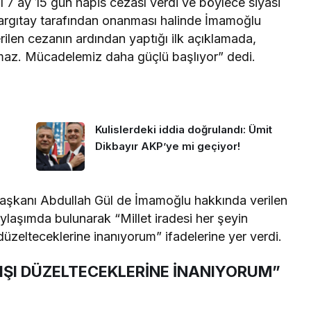
7 ay 15 gün hapis cezası verdi ve böylece siyasi
 Yargıtay tarafından onanması halinde İmamoğlu
rilen cezanın ardından yaptığı ilk açıklamada,
lamaz. Mücadelemiz daha güçlü başlıyor” dedi.
Kulislerdeki iddia doğrulandı: Ümit
Dikbayır AKP’ye mi geçiyor!
aşkanı Abdullah Gül de İmamoğlu hakkında verilen
aylaşımda bulunarak “Millet iradesi her şeyin
üzelteceklerine inanıyorum” ifadelerine yer verdi.
IŞI DÜZELTECEKLERİNE İNANIYORUM”