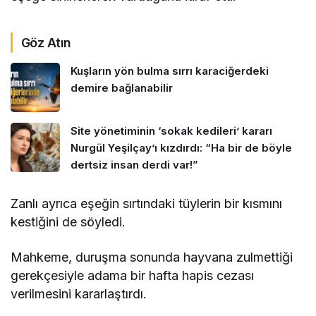
Göz Atın
Kuşların yön bulma sırrı karaciğerdeki
demire bağlanabilir
Site yönetiminin ‘sokak kedileri’ kararı
Nurgül Yeşilçay’ı kızdırdı: “Ha bir de böyle
dertsiz insan derdi var!”
Zanlı ayrıca eşeğin sırtındaki tüylerin bir kısmını
kestiğini de söyledi.
Mahkeme, duruşma sonunda hayvana zulmettiği
gerekçesiyle adama bir hafta hapis cezası
verilmesini kararlaştırdı.