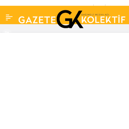
Veteriner Hekim Köşker:
0
Paylaş
Piyasada bir yıldır kedi
ve köpek aşısı yok!