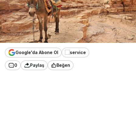
Google'da Abone Ol
0
Paylaş
Beğen