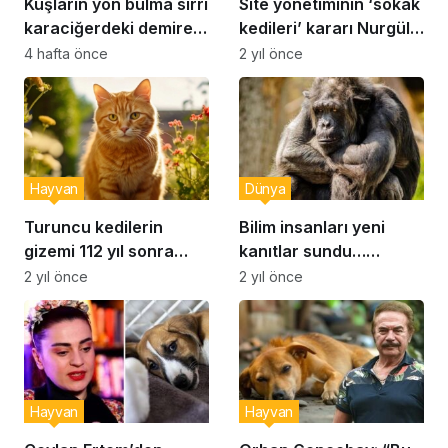
Kuşların yön bulma sırrı
Site yönetiminin ‘sokak
karaciğerdeki demire
kedileri’ kararı Nurgül
bağlanabilir
Yeşilçay’ı kızdırdı: “Ha
4 hafta önce
2 yıl önce
bir de böyle dertsiz
insan derdi var!”
Hayvan
Dünya
Turuncu kedilerin
Bilim insanları yeni
gizemi 112 yıl sonra
kanıtlar sundu…
çözüldü: Genetik bir
Şempanzeler insan gibi
2 yıl önce
2 yıl önce
mucize olduğu ortaya
konuşabiliyor!
çıktı
Hayvan
Hayvan