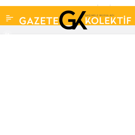
YSK Erdoğan’ın
0
Paylaş
adaylığına yapılan
itirazları reddetti, Şahan
Gökbakar’dan ‘karpuzlu’
gönderme geldi: Mango
olduğuna oy birliğiyle
karar verdik