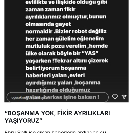
“BOŞANMA YOK, FİKİR AYRILIKLARI
YAŞIYORUZ”
Ebru Şallı ise çıkan haberlerin ardından şu