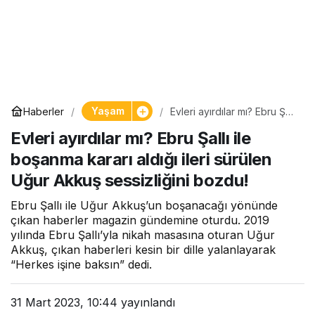
Yaşam
Haberler
Evleri ayırdılar mı? Ebru Şallı
ile boşanma kararı aldığı
Evleri ayırdılar mı? Ebru Şallı ile
ileri sürülen Uğur Akkuş
sessizliğini bozdu!
boşanma kararı aldığı ileri sürülen
Uğur Akkuş sessizliğini bozdu!
Ebru Şallı ile Uğur Akkuş’un boşanacağı yönünde
çıkan haberler magazin gündemine oturdu. 2019
yılında Ebru Şallı’yla nikah masasına oturan Uğur
Akkuş, çıkan haberleri kesin bir dille yalanlayarak
“Herkes işine baksın” dedi.
31 Mart 2023, 10:44
yayınlandı