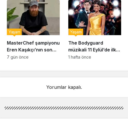
Yaşam
Yaşam
MasterChef şampiyonu
The Bodyguard
Eren Kaşıkçı’nın son
müzikali 11 Eylül’de ilk
anlarındaki kahreden
kez Türkiye’de
7 gün önce
1 hafta önce
detay ortaya çıktı
sahnelenecek
Yorumlar kapalı.