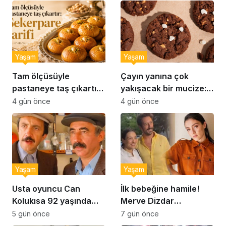
Yaşam
Yaşam
Tam ölçüsüyle
Çayın yanına çok
pastaneye taş çıkartır:
yakışacak bir mucize:
Şekerpare tarifi
Brownie tadında ıslak
4 gün önce
4 gün önce
kurabiye tarifi…
Yaşam
Yaşam
Usta oyuncu Can
İlk bebeğine hamile!
Kolukısa 92 yaşında
Merve Dizdar
hayatını kaybetti
sessizliğini bozdu: ‘İsim
5 gün önce
7 gün önce
bulmak çok zor’