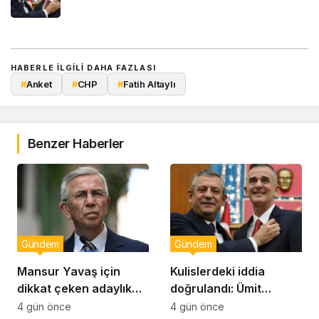
HABERLE ILGILI DAHA FAZLASI
#
Anket
#
CHP
#
Fatih Altaylı
Benzer Haberler
Gündem
Gündem
Mansur Yavaş için
Kulislerdeki iddia
dikkat çeken adaylık
doğrulandı: Ümit
çıkışı
Dikbayır AKP’ye mi
4 gün önce
4 gün önce