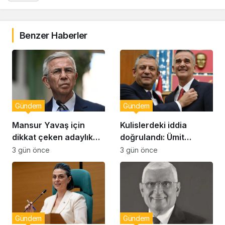
Benzer Haberler
Gündem
Gündem
Mansur Yavaş için
Kulislerdeki iddia
dikkat çeken adaylık
doğrulandı: Ümit
çıkışı
Dikbayır AKP’ye mi
3 gün önce
3 gün önce
geçiyor!
Gündem
Gündem