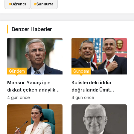
#
Öğrenci
#
Şanlıurfa
Benzer Haberler
Gündem
Gündem
Mansur Yavaş için
Kulislerdeki iddia
dikkat çeken adaylık
doğrulandı: Ümit
çıkışı
Dikbayır AKP’ye mi
4 gün önce
4 gün önce
geçiyor!