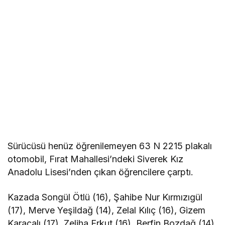
Sürücüsü henüz öğrenilemeyen 63 N 2215 plakalı
otomobil, Fırat Mahallesi’ndeki Siverek Kız
Anadolu Lisesi’nden çıkan öğrencilere çarptı.
Kazada Songül Ötlü (16), Şahibe Nur Kırmızıgül
(17), Merve Yeşildağ (14), Zelal Kılıç (16), Gizem
Karaçalı (17), Zeliha Erkut (16), Berfin Bozdağ (14),