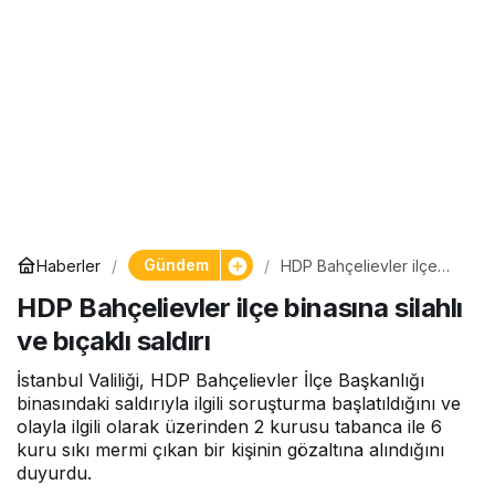
Gündem
Haberler
HDP Bahçelievler ilçe
binasına silahlı ve bıçaklı
HDP Bahçelievler ilçe binasına silahlı
saldırı
ve bıçaklı saldırı
İstanbul Valiliği, HDP Bahçelievler İlçe Başkanlığı
binasındaki saldırıyla ilgili soruşturma başlatıldığını ve
olayla ilgili olarak üzerinden 2 kurusu tabanca ile 6
kuru sıkı mermi çıkan bir kişinin gözaltına alındığını
duyurdu.