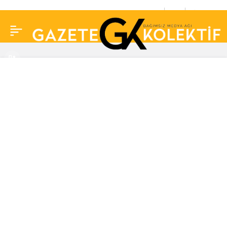
Şanlıurfa’da okuldan
0
Paylaş
çıkan 11 öğrenciye
araba çarptı