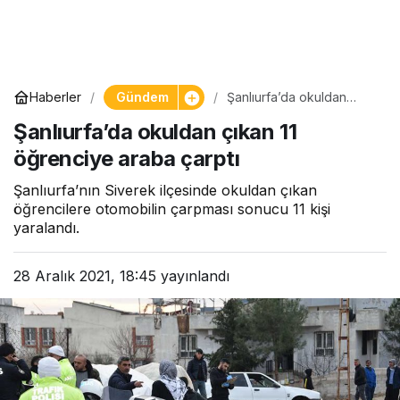
Gündem
Haberler
Şanlıurfa’da okuldan
çıkan 11 öğrenciye araba
Şanlıurfa’da okuldan çıkan 11
çarptı
öğrenciye araba çarptı
Şanlıurfa’nın Siverek ilçesinde okuldan çıkan
öğrencilere otomobilin çarpması sonucu 11 kişi
yaralandı.
28 Aralık 2021, 18:45
yayınlandı