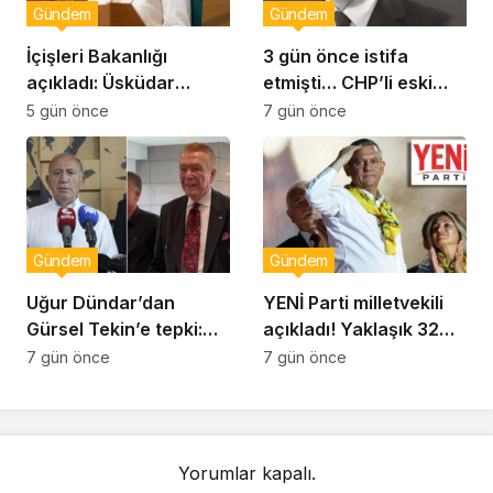
Gündem
Gündem
İçişleri Bakanlığı
3 gün önce istifa
açıkladı: Üsküdar
etmişti… CHP’li eski
Belediye Başkanı
vekil Orhan Ziya Diren
5 gün önce
7 gün önce
Sinem Dedetaş
hayatını kaybetti!
görevden uzaklaştırıldı
Gündem
Gündem
Uğur Dündar’dan
YENİ Parti milletvekili
Gürsel Tekin’e tepki:
açıkladı! Yaklaşık 32
Hakkında suç
bin yurttaş bağış yaptı:
7 gün önce
7 gün önce
duyurusunda
Ne kadar toplandı?
bulunacağım
Yorumlar kapalı.