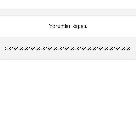
duyurusunda
Ne kadar toplandı?
bulunacağım
Yorumlar kapalı.