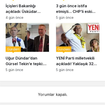
İçişleri Bakanlığı
3 gün önce istifa
açıkladı: Üsküdar
etmişti… CHP’li eski
Belediye Başkanı
vekil Orhan Ziya Diren
4 gün önce
5 gün önce
Sinem Dedetaş
hayatını kaybetti!
görevden uzaklaştırıldı
Gündem
Gündem
Uğur Dündar’dan
YENİ Parti milletvekili
Gürsel Tekin’e tepki:
açıkladı! Yaklaşık 32
Hakkında suç
bin yurttaş bağış yaptı:
5 gün önce
5 gün önce
duyurusunda
Ne kadar toplandı?
bulunacağım
Yorumlar kapalı.