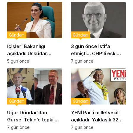
geçiyor!
Gündem
Gündem
İçişleri Bakanlığı
3 gün önce istifa
açıkladı: Üsküdar
etmişti… CHP’li eski
Belediye Başkanı
vekil Orhan Ziya Diren
5 gün önce
7 gün önce
Sinem Dedetaş
hayatını kaybetti!
görevden uzaklaştırıldı
Gündem
Gündem
Uğur Dündar’dan
YENİ Parti milletvekili
Gürsel Tekin’e tepki:
açıkladı! Yaklaşık 32
Hakkında suç
bin yurttaş bağış yaptı:
7 gün önce
7 gün önce