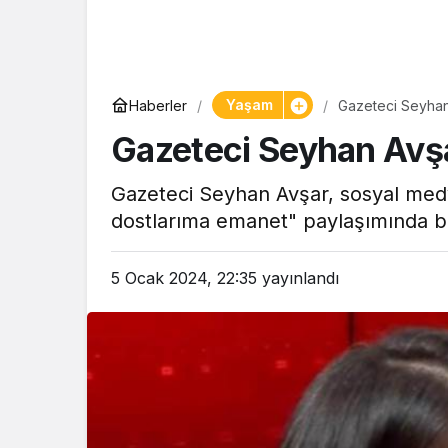
Yaşam
Yaşam
Haberler
Gazeteci Seyhan 
Tam ölçüs
Gazeteci Seyhan Avşa
pastaneye t
Şekerpare t
Gazeteci Seyhan Avşar, sosyal med
dostlarıma emanet" paylaşımında b
5 Ocak 2024, 22:35
yayınlandı