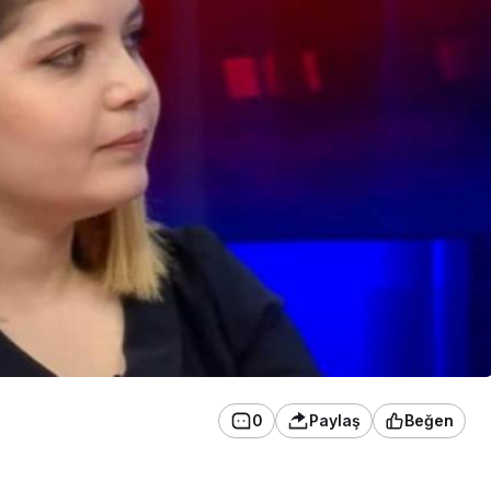
0
Paylaş
Beğen