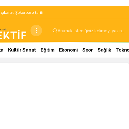
ıkartır: Şekerpare tarifi
ka
Kültür Sanat
Eğitim
Ekonomi
Spor
Sağlık
Teknol