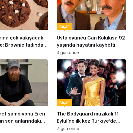
Yaşam
nına çok yakışacak
Usta oyuncu Can Kolukısa 92
e: Brownie tadında
yaşında hayatını kaybetti
abiye tarifi…
e
3 gün önce
Yaşam
ef şampiyonu Eren
The Bodyguard müzikali 11
ın son anlarındaki
Eylül’de ilk kez Türkiye’de
detay ortaya çıktı
sahnelenecek
e
7 gün önce