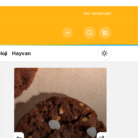
Veri alınamadı!
oji
Hayvan
Mod
değiştir
Gündüz Modu
Gündüz modunu seçin.
Gece Modu
Gece modunu seçin.