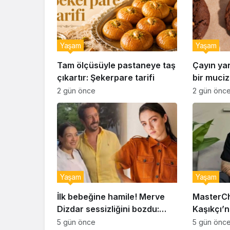
Yaşam
Yaşam
Tam ölçüsüyle pastaneye taş
Çayın ya
çıkartır: Şekerpare tarifi
bir muciz
ıslak kur
2 gün önce
2 gün önc
Yaşam
Yaşam
İlk bebeğine hamile! Merve
MasterCh
Dizdar sessizliğini bozdu:
Kaşıkçı’n
‘İsim bulmak çok zor’
kahreden 
5 gün önce
5 gün önc