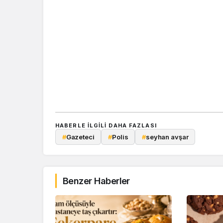
HABERLE ILGILI DAHA FAZLASI
#
Gazeteci
#
Polis
#
seyhan avşar
Benzer Haberler