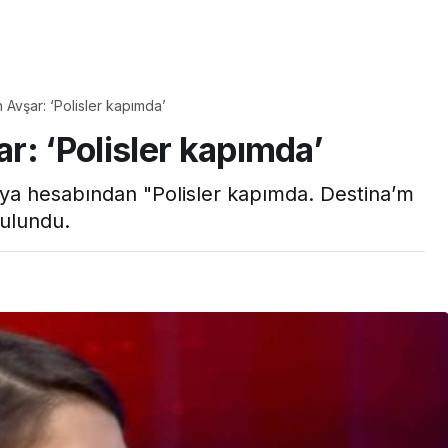
Yaşam
Çayın yanına çok
Avşar: ‘Polisler kapımda’
üyle
yakışacak bir mucize:
r: ‘Polisler kapımda’
aş çıkartır:
Brownie tadında ıslak
arifi
kurabiye tarifi…
ya hesabından "Polisler kapımda. Destina’m
ulundu.