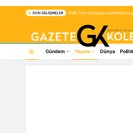
5:31
Tam ölçüsüyle pastaneye taş ç
SON GELIŞMELER
Gündem
Yaşam
Dünya
Politi