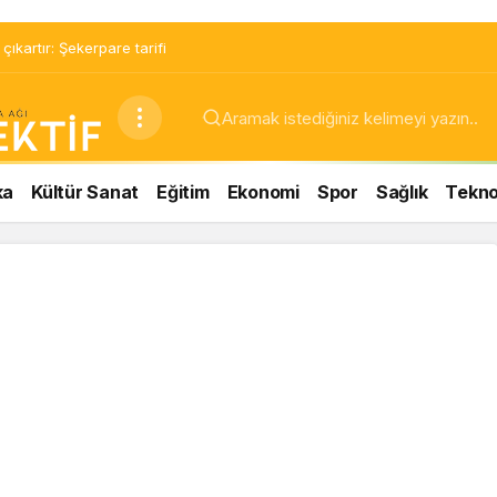
ıkartır: Şekerpare tarifi
ka
Kültür Sanat
Eğitim
Ekonomi
Spor
Sağlık
Teknol