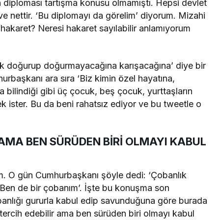
diploması tartışma konusu olmamıştı. Hepsi devlet
k ve nettir. ‘Bu diplomayı da görelim’ diyorum. Mizahi
a hakaret? Neresi hakaret sayılabilir anlamıyorum
cuk doğurup doğurmayacağına karışacağına’ diye bir
urbaşkanı ara sıra ‘Biz kimin özel hayatına,
 bilindiği gibi üç çocuk, beş çocuk, yurttaşların
 ister. Bu da beni rahatsız ediyor ve bu tweetle o
 AMA BEN SÜRÜDEN BİRİ OLMAYI KABUL
yim. O gün Cumhurbaşkanı şöyle dedi: ‘Çobanlık
 Ben de bir çobanım’. İşte bu konuşma son
banlığı gururla kabul edip savunduğuna göre burada
ercih edebilir ama ben sürüden biri olmayı kabul