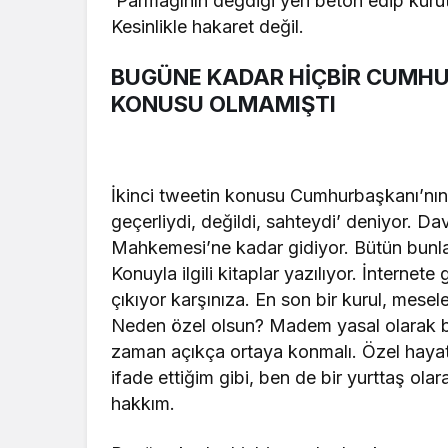
‘Parmağının değdiği yeri beton edip kurut
Kesinlikle hakaret değil.
BUGÜNE KADAR HİÇBİR CUMHU
KONUSU OLMAMIŞTI
İkinci tweetin konusu Cumhurbaşkanı’nın di
geçerliydi, değildi, sahteydi’ deniyor. Da
Mahkemesi’ne kadar gidiyor. Bütün bunlar
Konuyla ilgili kitaplar yazılıyor. İnternete
çıkıyor karşınıza. En son bir kurul, mesele
Neden özel olsun? Madem yasal olarak bel
zaman açıkça ortaya konmalı. Özel haya
ifade ettiğim gibi, ben de bir yurttaş ol
hakkım.