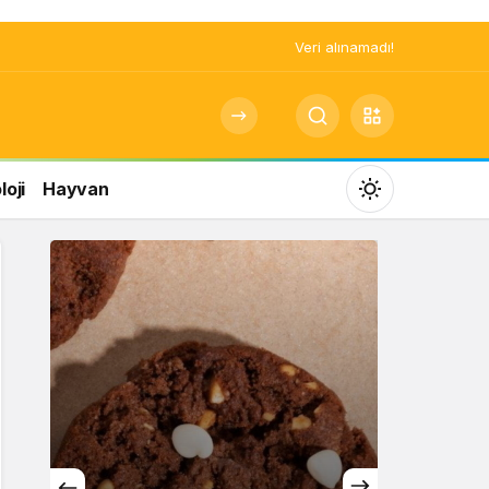
Veri alınamadı!
oji
Hayvan
Mod
değiştir
Gündüz Modu
Gündüz modunu seçin.
Gece Modu
Gece modunu seçin.