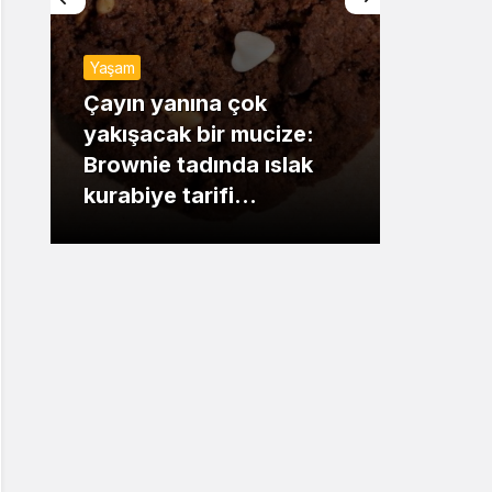
Sistem Modu
Yaşam
Sistem modunu seçin.
Günde
Çayın yanına çok
yakışacak bir mucize:
Mansu
Brownie tadında ıslak
dikka
kurabiye tarifi…
çıkışı