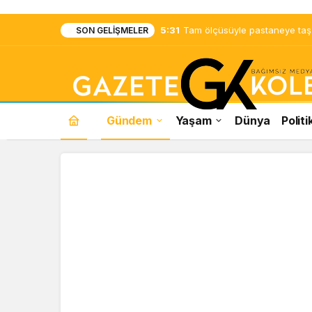
5:31
Tam ölçüsüyle pastaneye taş ç
SON GELIŞMELER
Gündem
Yaşam
Dünya
Politi