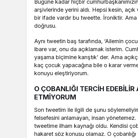
Bugüne kadar hiçbir cumhurbaşkanımızın 
arşivlerinde yerini aldı. Hepsi kesin, açı
bir ifade vardır bu tweette. İroniktir. Am
doğrusu.
Aynı tweetin baş tarafında, ‘Ailemin ço
ibare var, onu da açıklamak isterim. Cumh
yaşama biçimine karıştık’ der. Ama açıkça
kaç çocuk yapacağına bile o karar vermek
konuyu eleştiriyorum.
O ÇOBANLIĞI TERCİH EDEBİLİR
ETMİYORUM
Son tweetim ile ilgili de şunu söylemeli
felsefesini anlamayan, insan yönetemez.
tweetime ilham kaynağı oldu. Kendisi ço
hakaret söz konusu olamaz. O çobanlığı t