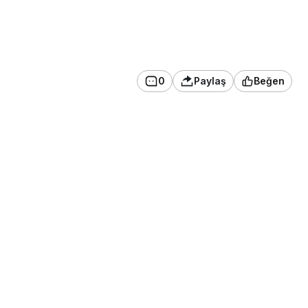
0
Paylaş
Beğen