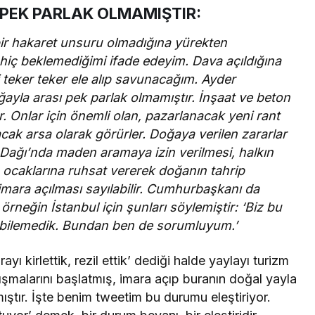
 PEK PARLAK OLMAMIŞTIR:
bir hakaret unsuru olmadığına yürekten
 hiç beklemediğimi ifade edeyim. Dava açıldığına
teker teker ele alıp savunacağım. Ayder
ğayla arası pek parlak olmamıştır. İnşaat ve beton
. Onlar için önemli olan, pazarlanacak yeni rant
lacak arsa olarak görürler. Doğaya verilen zararlar
 Dağı’nda maden aramaya izin verilmesi, halkın
 ocaklarına ruhsat vererek doğanın tahrip
 imara açılması sayılabilir. Cumhurbaşkanı da
rneğin İstanbul için şunları söylemiştir: ‘Biz bu
ni bilemedik. Bundan ben de sorumluyum.’
yı kirlettik, rezil ettik’ dediği halde yaylayı turizm
şmalarını başlatmış, imara açıp buranın doğal yayla
ştır. İşte benim tweetim bu durumu eleştiriyor.