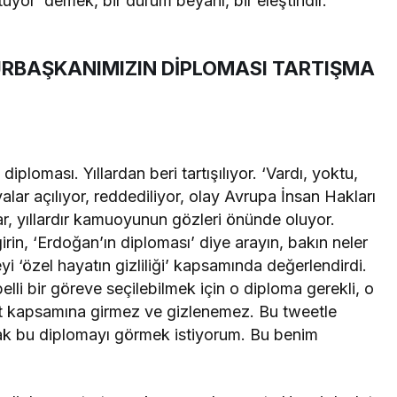
uyor’ demek, bir durum beyanı, bir eleştiridir.
RBAŞKANIMIZIN DİPLOMASI TARTIŞMA
ploması. Yıllardan beri tartışılıyor. ‘Vardı, yoktu,
valar açılıyor, reddediliyor, olay Avrupa İnsan Hakları
, yıllardır kamuoyunun gözleri önünde oluyor.
 girin, ‘Erdoğan’ın diploması’ diye arayın, bakın neler
yi ‘özel hayatın gizliliği’ kapsamında değerlendirdi.
li bir göreve seçilebilmek için o diploma gerekli, o
t kapsamına girmez ve gizlenemez. Bu tweetle
arak bu diplomayı görmek istiyorum. Bu benim