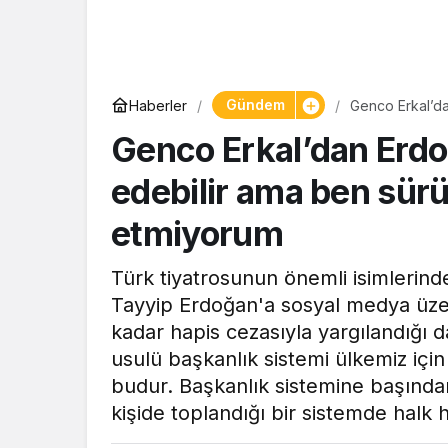
Gündem
Haberler
Genco Erkal’da
olmayı kabul e
Genco Erkal’dan Erdoğ
edebilir ama ben sürü
etmiyorum
Türk tiyatrosunun önemli isimleri
Tayyip Erdoğan'a sosyal medya üzeri
kadar hapis cezasıyla yargılandığı d
usulü başkanlık sistemi ülkemiz için
budur. Başkanlık sistemine başından
kişide toplandığı bir sistemde halk