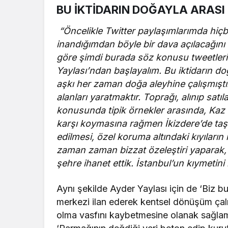
BU İKTİDARIN DOĞAYLA ARASI
“Öncelikle Twitter paylaşımlarımda hiç
inandığımdan böyle bir dava açılacağını
göre şimdi burada söz konusu tweetleri 
Yaylası’ndan başlayalım. Bu iktidarın do
aşkı her zaman doğa aleyhine çalışmıştır
alanları yaratmaktır. Toprağı, alınıp satı
konusunda tipik örnekler arasında, Kaz
karşı koymasına rağmen İkizdere’de taş
edilmesi, özel koruma altındaki kıyıların
zaman zaman bizzat özeleştiri yaparak, ö
şehre ihanet ettik. İstanbul’un kıymeti
Aynı şekilde Ayder Yaylası için de ‘Biz bura
merkezi ilan ederek kentsel dönüşüm çalı
olma vasfını kaybetmesine olanak sağlamı