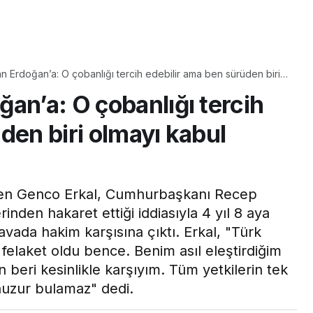
Yaşam
n Erdoğan’a: O çobanlığı tercih edebilir ama ben sürüden biri
Tam ölçüsüyle
tmiyorum
an’a: O çobanlığı tercih
pastaneye taş çıkartır:
Şekerpare tarifi
den biri olmayı kabul
nden Genco Erkal, Cumhurbaşkanı Recep
nden hakaret ettiği iddiasıyla 4 yıl 8 aya
avada hakim karşısına çıktı. Erkal, "Türk
 felaket oldu bence. Benim asıl eleştirdiğim
 beri kesinlikle karşıyım. Tüm yetkilerin tek
 huzur bulamaz" dedi.