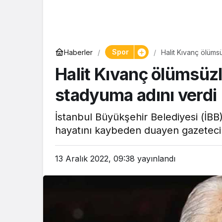
Yaşam
Spor
Haberler
Halit Kıvanç ölümsü
Tam ölçüs
Halit Kıvanç ölümsüzle
pastaneye t
Şekerpare t
stadyuma adını verdi
İstanbul Büyükşehir Belediyesi (İB
hayatını kaybeden duayen gazeteci v
13 Aralık 2022, 09:38
yayınlandı