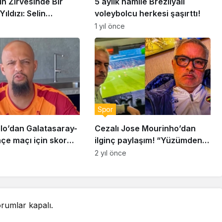
n Zirvesinde Bir
5 aylık hamile Brezilyalı
ıldızı: Selin
voleybolcu herkesi şaşırttı!
ç
1 yıl önce
Spor
elo’dan Galatasaray-
Cezalı Jose Mourinho’dan
çe maçı için skor
ilginç paylaşım! “Yüzümden
 “Derbi zor geçecek
de anlaşılacağı üzere çok
2 yıl önce
eğlendim”
rumlar kapalı.