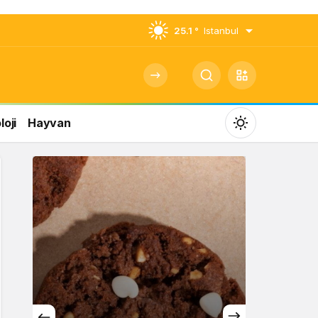
25.1 °
Istanbul
oji
Hayvan
Mod
değiştir
Gündüz Modu
Gündüz modunu seçin.
Gece Modu
Gece modunu seçin.