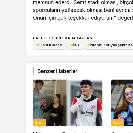
memnun ederdi. Semt stadı olması, birço
sporcuların yetişecek olması beni ayrıca
Onun için çok teşekkür ediyorum” değer
HABERLE ILGILI DAHA FAZLASI
#
Halit Kıvanç
#
İBB
#
İstanbul Büyükşehir Be
Benzer Haberler
Spor
Spor