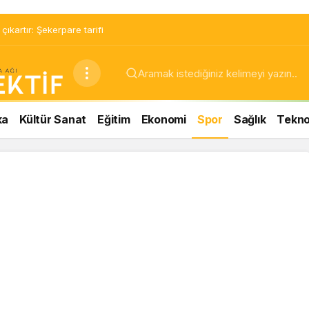
ıkartır: Şekerpare tarifi
ka
Kültür Sanat
Eğitim
Ekonomi
Spor
Sağlık
Teknol