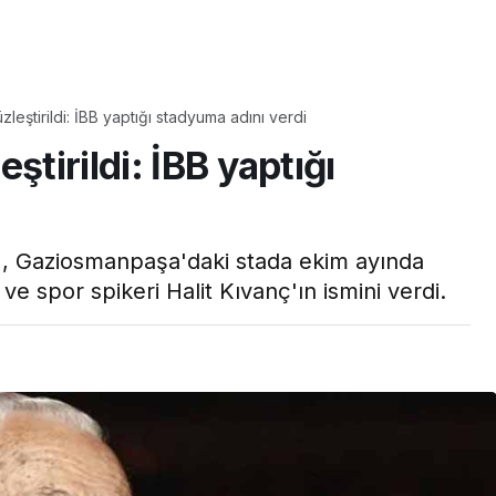
Yaşam
Çayın yanına çok
zleştirildi: İBB yaptığı stadyuma adını verdi
üyle
yakışacak bir mucize:
ştirildi: İBB yaptığı
aş çıkartır:
Brownie tadında ıslak
arifi
kurabiye tarifi…
B), Gaziosmanpaşa'daki stada ekim ayında
e spor spikeri Halit Kıvanç'ın ismini verdi.