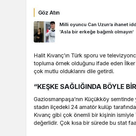
Göz Atın
Milli oyuncu Can Uzun’a ihanet idd
‘Asla bir erkeğe bağımlı olmayın’
Halit Kıvanç’ın Türk sporu ve televizyonc
topluma örnek olduğunu ifade eden İlker
çok mutlu olduklarını dile getirdi.
“KEŞKE SAĞLIĞINDA BÖYLE B
Gaziosmanpaşa’nın Küçükköy semtinde yapt
stadın ilçedeki 24 amatör kulüp tarafında
Kıvanç gibi çok önemli bir kişinin ismiyl
değerlidir. Çok kısa bir sürede bu stat fa