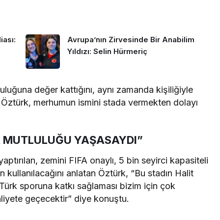
iası:
Avrupa’nın Zirvesinde Bir Anabilim
Yıldızı: Selin Hürmeriç
uluğuna değer kattığını, aynı zamanda kişiliğiyle
 Öztürk, merhumun ismini stada vermekten dolayı
İR MUTLULUĞU YAŞASAYDI”
ırılan, zemini FIFA onaylı, 5 bin seyirci kapasiteli
n kullanılacağını anlatan Öztürk, “Bu stadın Halit
e Türk sporuna katkı sağlaması bizim için çok
aliyete geçecektir” diye konuştu.