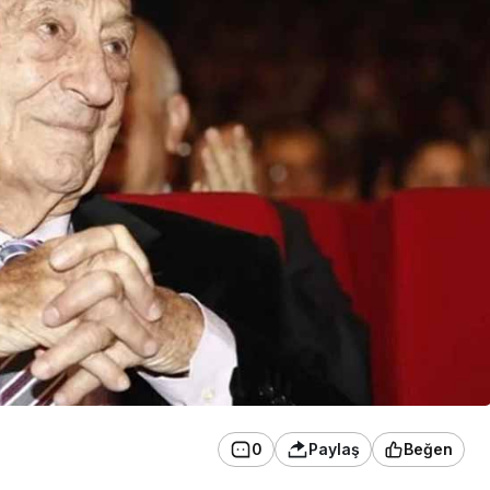
0
Paylaş
Beğen