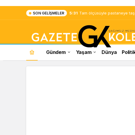
5:31
Tam ölçüsüyle pastaneye taş ç
SON GELIŞMELER
Gündem
Yaşam
Dünya
Politi