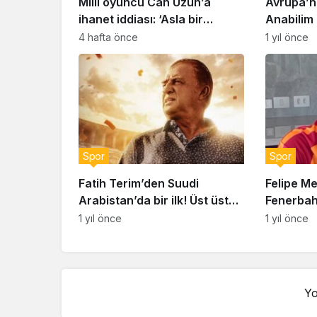
Milli oyuncu Can Uzun’a
Avrupa’nı
ihanet iddiası: ‘Asla bir
Anabilim Y
erkeğe bağımlı olmayın’
Hürmeri
4 hafta önce
1 yıl önce
Spor
Spor
Fatih Terim’den Suudi
Felipe M
Arabistan’da bir ilk! Üst üste
Fenerbah
iki maçını…
tahmini:
1 yıl önce
1 yıl önce
ama…”
Yo