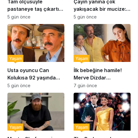
Tam ölçüsüyle
Çayın yanına çok
pastaneye taş çıkartır:
yakışacak bir mucize:
Şekerpare tarifi
Brownie tadında ıslak
5 gün önce
5 gün önce
kurabiye tarifi…
Yaşam
Yaşam
Usta oyuncu Can
İlk bebeğine hamile!
Kolukısa 92 yaşında
Merve Dizdar
hayatını kaybetti
sessizliğini bozdu: ‘İsim
5 gün önce
7 gün önce
bulmak çok zor’
Yaşam
Yaşam