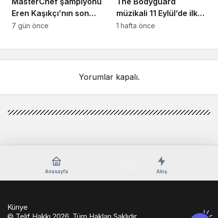
MasterChef şampiyonu
The Bodyguard
Eren Kaşıkçı’nın son
müzikali 11 Eylül’de ilk
anlarındaki kahreden
kez Türkiye’de
7 gün önce
1 hafta önce
detay ortaya çıktı
sahnelenecek
Yorumlar kapalı.
Anasayfa
Akış
Künye
© Telif Hakkı 2026, Tüm Hakları Saklıdır