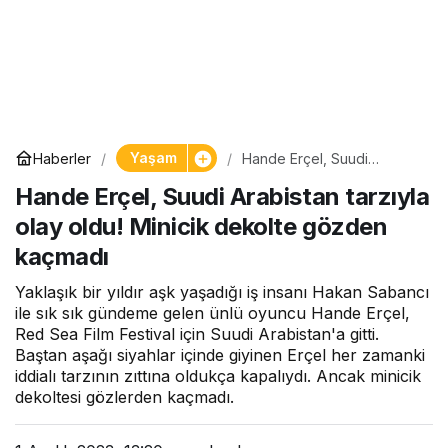
Yaşam
Haberler
Hande Erçel, Suudi
Arabistan tarzıyla olay oldu!
Hande Erçel, Suudi Arabistan tarzıyla
Minicik dekolte gözden
kaçmadı
olay oldu! Minicik dekolte gözden
kaçmadı
Yaklaşık bir yıldır aşk yaşadığı iş insanı Hakan Sabancı
ile sık sık gündeme gelen ünlü oyuncu Hande Erçel,
Red Sea Film Festival için Suudi Arabistan'a gitti.
Baştan aşağı siyahlar içinde giyinen Erçel her zamanki
iddialı tarzının zıttına oldukça kapalıydı. Ancak minicik
dekoltesi gözlerden kaçmadı.