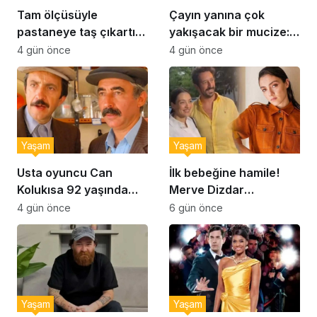
Tam ölçüsüyle
Çayın yanına çok
pastaneye taş çıkartır:
yakışacak bir mucize:
Şekerpare tarifi
Brownie tadında ıslak
4 gün önce
4 gün önce
kurabiye tarifi…
Yaşam
Yaşam
Usta oyuncu Can
İlk bebeğine hamile!
Kolukısa 92 yaşında
Merve Dizdar
hayatını kaybetti
sessizliğini bozdu: ‘İsim
4 gün önce
6 gün önce
bulmak çok zor’
Yaşam
Yaşam