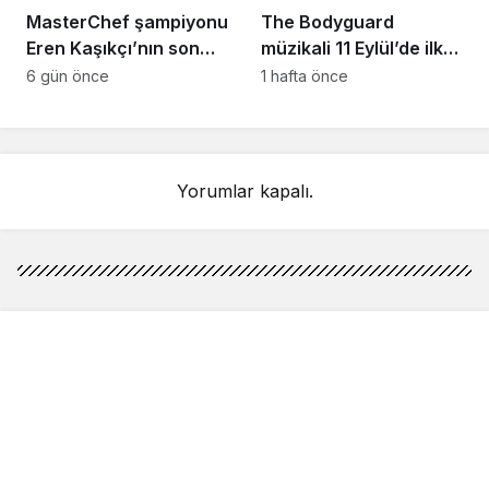
MasterChef şampiyonu
The Bodyguard
Eren Kaşıkçı’nın son
müzikali 11 Eylül’de ilk
anlarındaki kahreden
kez Türkiye’de
6 gün önce
1 hafta önce
detay ortaya çıktı
sahnelenecek
Yorumlar kapalı.