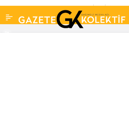
‘Odasına kapandı,
0
Paylaş
kimseyle görüşmek
istemiyor’ denmişti…
Zerrin Özer
Darülaceze’den ayrıldı
ama…