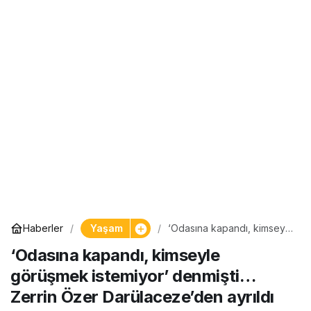
Yaşam
Haberler
‘Odasına kapandı, kimseyle
görüşmek istemiyor’
‘Odasına kapandı, kimseyle
denmişti… Zerrin Özer
Darülaceze’den ayrıldı
görüşmek istemiyor’ denmişti…
ama…
Zerrin Özer Darülaceze’den ayrıldı