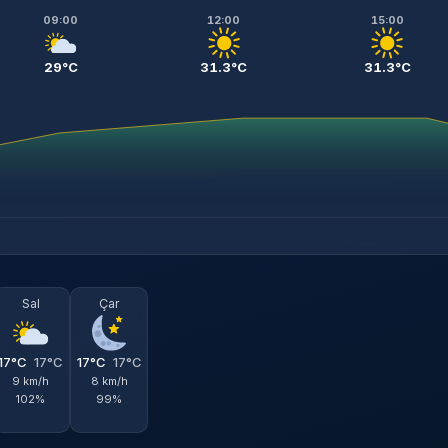
09:00
12:00
15:00
29°C
31.3°C
31.3°C
Sal
Çar
17°C
17°C
17°C
17°C
9 km/h
8 km/h
102%
99%