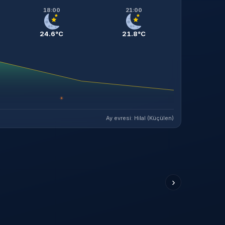
18:00
21:00
24.6°C
21.8°C
☀
Ay evresi: Hilal (Küçülen)
›