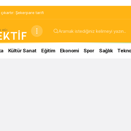
ıkartır: Şekerpare tarifi
ka
Kültür Sanat
Eğitim
Ekonomi
Spor
Sağlık
Teknol