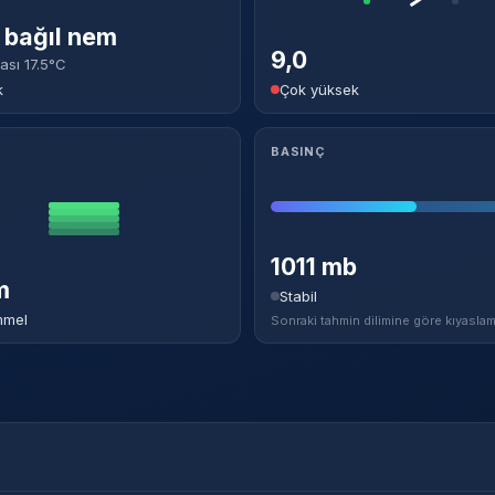
bağıl nem
9,0
ası 17.5°C
k
Çok yüksek
BASINÇ
1011 mb
m
Stabil
mel
Sonraki tahmin dilimine göre kıyaslam