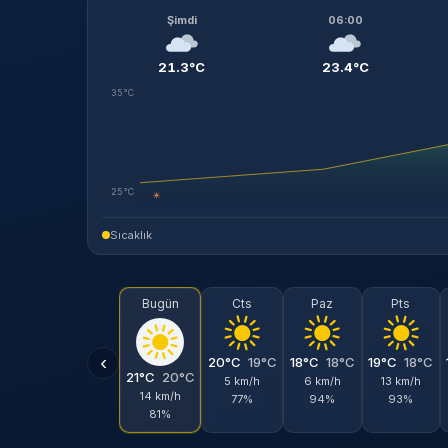
Şimdi
06:00
21.3°C
23.4°C
35°C
25°C
☀
Sıcaklık
Bugün
Cts
Paz
Pts
‹
20°C
19°C
18°C
18°C
19°C
18°C
21°C
20°C
5 km/h
6 km/h
13 km/h
14 km/h
77%
94%
93%
81%