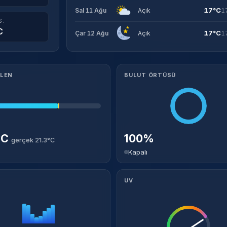
17°C
Sal 11 Ağu
Açık
1
S.
C
17°C
Çar 12 Ağu
Açık
1
ILEN
BULUT ÖRTÜSÜ
°C
100%
gerçek 21.3°C
Kapalı
UV