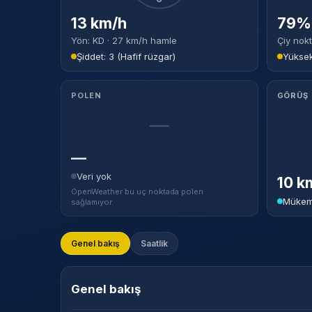
13 km/h
79% 
Yön: KD · 27 km/h hamle
Çiy nokt
Şiddet: 3 (Hafif rüzgar)
Yükse
POLEN
GÖRÜŞ
—
—
Veri yok
10 k
OpenWeather bu uç noktada polen
Mükem
sağlamıyor.
Genel bakış
Saatlik
Genel bakış