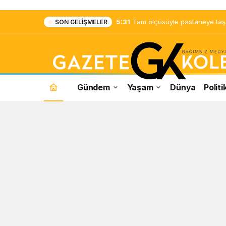
5:31
Tam ölçüsüyle pastaneye taş ç
SON GELIŞMELER
Gündem
Yaşam
Dünya
Politi