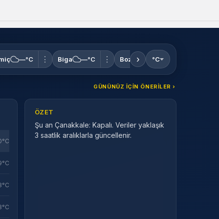
Sistem Modu
Sistem modunu seçin.
›
⋮
⋮
⋮
miç
—°C
Biga
—°C
Bozcaada
°C
—°C
Çan
GÜNÜNÜZ IÇIN ÖNERILER ›
ÖZET
Şu an Çanakkale: Kapalı. Veriler yaklaşık
3 saatlik aralıklarla güncellenir.
0°C
9°C
8°C
8°C