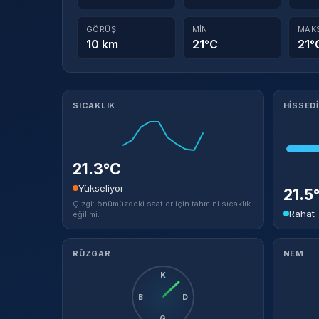
GÖRÜŞ
MIN.
MAK
10 km
21°C
21°
Meteorolojik ayrıntılar
SICAKLIK
HISSED
21.3°C
Yükseliyor
21.5
Çizgi: önümüzdeki saatler için tahmini sıcaklık
Rahat
eğilimi.
RÜZGAR
NEM
K
B
D
G