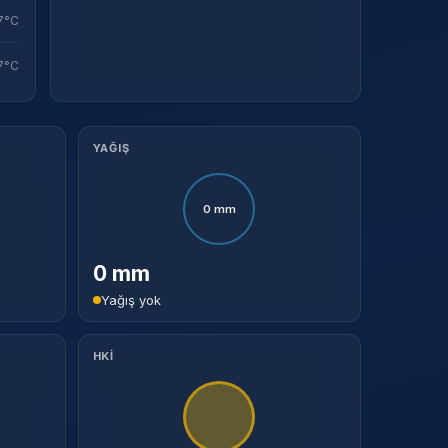
7°C
7°C
YAĞIŞ
0 mm
0 mm
Yağış yok
HKİ