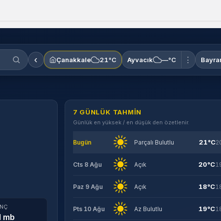
‹
⋮
Çanakkale
21°C
Ayvacık
—°C
Bayra
7 GÜNLÜK TAHMIN
Günlük en yüksek / en düşük den özetlenir.
21°C
Bugün
Parçalı Bulutlu
2
20°C
Cts 8 Ağu
Açık
1
18°C
Paz 9 Ağu
Açık
1
INÇ
19°C
Pts 10 Ağu
Az Bulutlu
1
1 mb