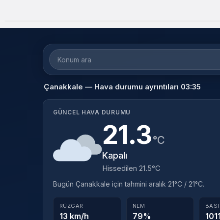
Konum
ara
Çanakkale — Hava durumu ayrıntıları 03:35
GÜNCEL HAVA DURUMU
21.3
°C
Kapalı
Hissedilen 21.5°C
Bugün Çanakkale için tahmini aralık 21°C / 21°C.
RÜZGAR
NEM
BAS
13 km/h
79%
101