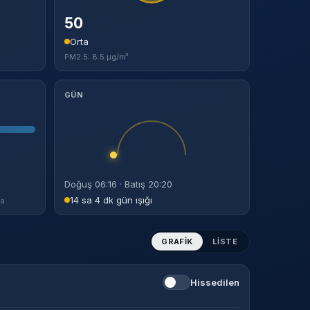
50
Orta
PM2.5: 8.5 µg/m³
GÜN
Doğuş 06:16 · Batış 20:20
14 sa 4 dk gün ışığı
a.
GRAFIK
LISTE
Hissedilen