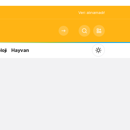
Veri alınamadı!
oji
Hayvan
Mod
değiştir
Gündüz Modu
Gündüz modunu seçin.
Gece Modu
Gece modunu seçin.