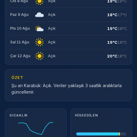
19°C
Cts 8 Ağu
Açık
18°C
18°C
Paz 9 Ağu
Açık
17°C
19°C
Pts 10 Ağu
Açık
18°C
19°C
Sal 11 Ağu
Açık
18°C
20°C
Çar 12 Ağu
Açık
18°C
ÖZET
Şu an Karabük: Açık. Veriler yaklaşık 3 saatlik aralıklarla
güncellenir.
Meteorolojik ayrıntılar
SICAKLIK
HISSEDILEN