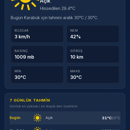
Açık
Hissedilen 29.4°C
Bugün Karabük için tahmini aralık 30°C / 30°C.
RÜZGAR
NEM
3 km/h
42%
BASINÇ
GÖRÜŞ
1009 mb
10 km
MIN.
MAKS.
30°C
30°C
7 GÜNLÜK TAHMIN
Günlük en yüksek / en düşük den özetlenir.
31°C
Bugün
Açık
20°C