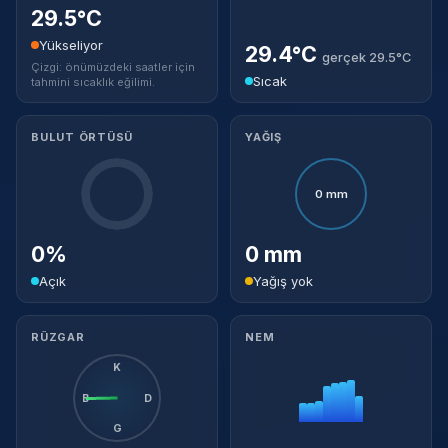
29.5°C
Yükseliyor
29.4°C
gerçek 29.5°C
Çizgi: önümüzdeki saatler için
Sıcak
tahmini sıcaklık eğilimi.
BULUT ÖRTÜSÜ
YAĞIŞ
0 mm
0%
0 mm
Açık
Yağış yok
RÜZGAR
NEM
K
B
D
G