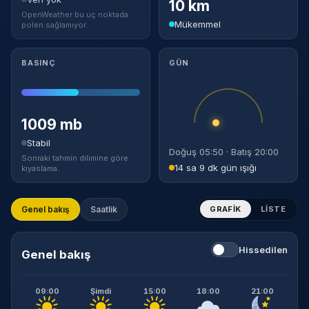
10 km
OpenWeather bu uç noktada
Mükemmel
polen sağlamıyor.
BASINÇ
GÜN
1009 mb
Stabil
Doğuş 05:50 · Batış 20:00
Sonraki tahmin dilimine göre
14 sa 9 dk gün ışığı
kıyaslama.
Genel bakış
Saatlik
GRAFIK
LISTE
Hissedilen
Genel bakış
09:00
Şimdi
15:00
18:00
21:00