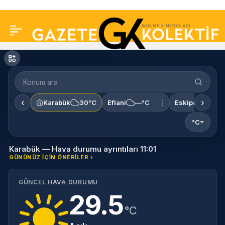
Konum
ara
‹
›
⋮
Karabük
30°C
Eflani
—°C
Eskipazar
—
°C
Karabük — Hava durumu ayrıntıları 11:01
GÜNÜNÜZ IÇIN ÖNERILER ›
GÜNCEL HAVA DURUMU
29.5
°C