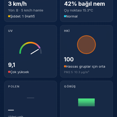
3 km/h
42% bağıl nem
Yön: B · 5 km/h hamle
Çiy noktası 15.3°C
Şiddet: 1 (Hafif)
Normal
UV
HKİ
100
9,1
Hassas gruplar için orta
Çok yüksek
PM2.5: 10.3 µg/m³
POLEN
GÖRÜŞ
—
—
Veri yok