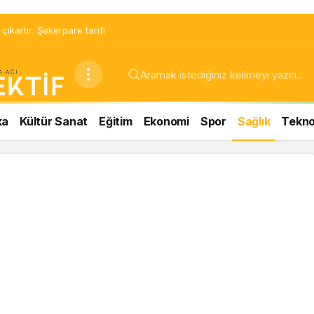
ıkartır: Şekerpare tarifi
ka
Kültür Sanat
Eğitim
Ekonomi
Spor
Sağlık
Teknol