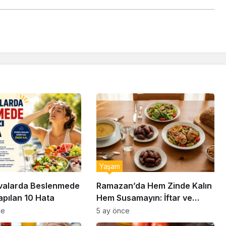
Yaşam
valarda Beslenmede
Ramazan’da Hem Zinde Kalın
apılan 10 Hata
Hem Susamayın: İftar ve
Sahur İçin Altın Kurallar
ce
5 ay önce