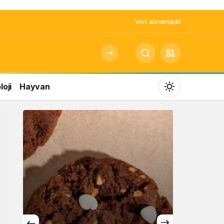
Veri alınamadı!
oji
Hayvan
Mod
değiştir
Gündüz Modu
Gündüz modunu seçin.
Gece Modu
Gece modunu seçin.