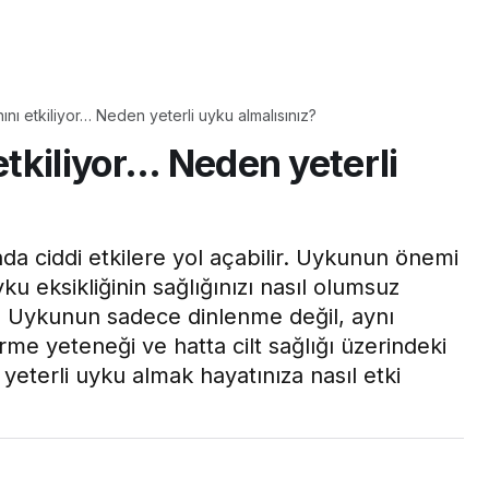
Yaşam
nını etkiliyor… Neden yeterli uyku almalısınız?
Tam ölçüsüyle
etkiliyor… Neden yeterli
pastaneye taş çıkartır:
Şekerpare tarifi
nda ciddi etkilere yol açabilir. Uykunun önemi
ku eksikliğinin sağlığınızı nasıl olumsuz
r. Uykunun sadece dinlenme değil, aynı
e yeteneği ve hatta cilt sağlığı üzerindeki
 yeterli uyku almak hayatınıza nasıl etki