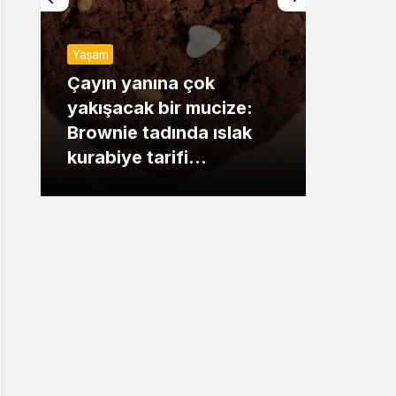
Sistem Modu
Yaşam
Sistem modunu seçin.
Günde
Çayın yanına çok
yakışacak bir mucize:
Mansu
Brownie tadında ıslak
dikka
kurabiye tarifi…
çıkışı