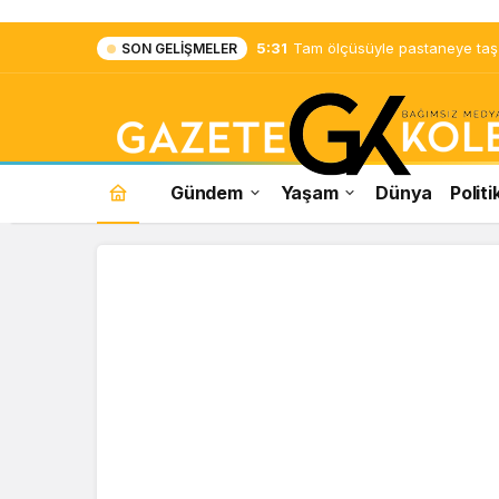
5:31
Tam ölçüsüyle pastaneye taş ç
SON GELIŞMELER
Gündem
Yaşam
Dünya
Politi