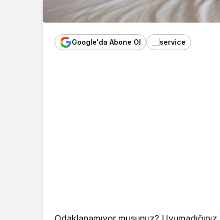
Google'da Abone Ol
Odaklanamıyor musunuz? Uyumadığınız z