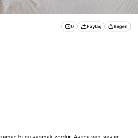
0
Paylaş
Beğen
aman bunu yapmak zordur. Ayrıca yeni şeyler