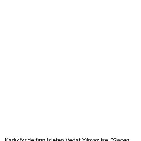
Kadıköy’de fırın işleten Vedat Yılmaz ise
“Geçen