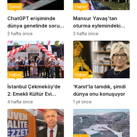
Genel
Haber
ChatGPT erişiminde
Mansur Yavaş’tan
dünya genelinde sorun:
oturma eylemindeki
Milyonlarca kullanıcı
şehit aileleri ve
2 hafta önce
3 hafta önce
etkilendi
gazilere ziyaret
Haber
Haber
İstanbul Çekmeköy’de
‘Kanıt’la tanıdık, şimdi
2. Emekli Kültür Evi
dünya onu konuşuyor
Hizmet Vermeye
4 hafta önce
1 yıl önce
Başladı