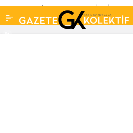
Meteoroloji’den İstanbul
0
Paylaş
ve Trakya için kuvvetli
yağış uyarısı