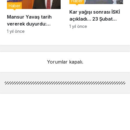
Haber
Haber
Kar yağışı sonrası İSKİ
Mansur Yavaş tarih
açıkladı… 23 Şubat
vererek duyurdu:
İstanbul baraj doluluk
1 yıl önce
Uygun fiyatlı et satışı
1 yıl önce
oranı yüzde kaç?
başlıyor
Yorumlar kapalı.