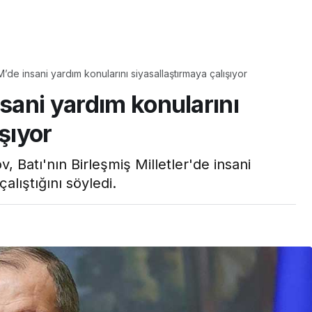
Yaşam
Çayın yanına çok
M’de insani yardım konularını siyasallaştırmaya çalışıyor
üyle
yakışacak bir mucize:
nsani yardım konularını
aş çıkartır:
Brownie tadında ıslak
arifi
kurabiye tarifi…
şıyor
, Batı'nın Birleşmiş Milletler'de insani
alıştığını söyledi.