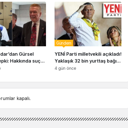
uzaklaştırıldı
Gündem
dar’dan Gürsel
YENİ Parti milletvekili açıkladı!
epki: Hakkında suç
Yaklaşık 32 bin yurttaş bağış
unda bulunacağım
yaptı: Ne kadar toplandı?
e
4 gün önce
rumlar kapalı.