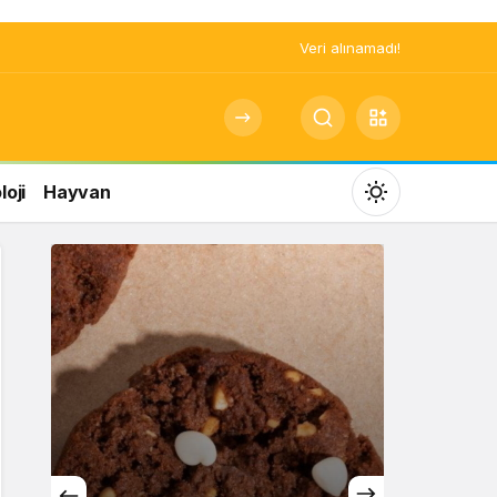
Veri alınamadı!
oji
Hayvan
Mod
değiştir
Gündüz Modu
Gündüz modunu seçin.
Gece Modu
Gece modunu seçin.