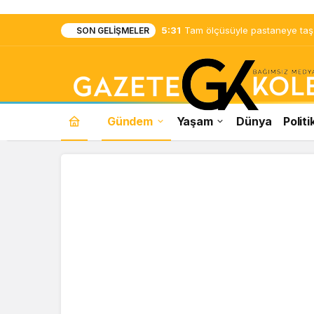
5:31
Tam ölçüsüyle pastaneye taş ç
SON GELIŞMELER
Gündem
Yaşam
Dünya
Politi