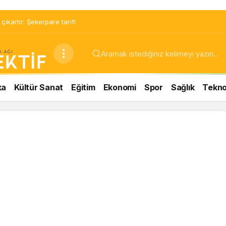
ıkartır: Şekerpare tarifi
ka
Kültür Sanat
Eğitim
Ekonomi
Spor
Sağlık
Teknol