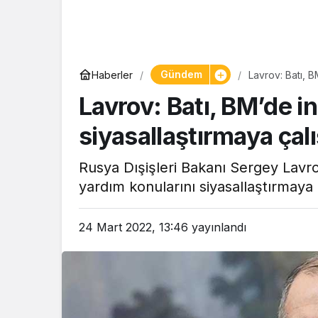
Yaşam
Gündem
Haberler
Lavrov: Batı, B
Tam ölçüs
Lavrov: Batı, BM’de i
pastaneye t
Şekerpare t
siyasallaştırmaya çalı
Rusya Dışişleri Bakanı Sergey Lavrov
yardım konularını siyasallaştırmaya ç
24 Mart 2022, 13:46
yayınlandı