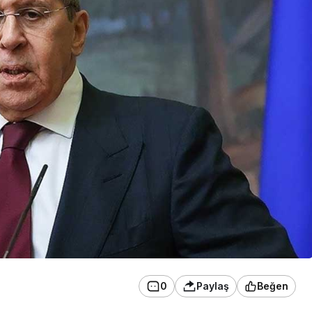
0
Paylaş
Beğen