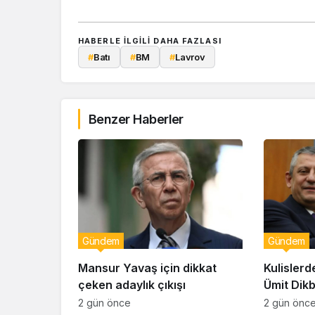
HABERLE ILGILI DAHA FAZLASI
#
Batı
#
BM
#
Lavrov
Benzer Haberler
Gündem
Gündem
Mansur Yavaş için dikkat
Kulislerd
çeken adaylık çıkışı
Ümit Dik
geçiyor!
2 gün önce
2 gün önc