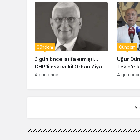
Gündem
Gündem
3 gün önce istifa etmişti…
Uğur Dün
CHP’li eski vekil Orhan Ziya
Tekin’e t
Diren hayatını kaybetti!
duyurus
4 gün önce
4 gün önc
Yo