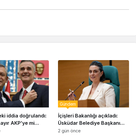
Gündem
eki iddia doğrulandı:
İçişleri Bakanlığı açıkladı:
bayır AKP’ye mi
Üsküdar Belediye Başkanı
Sinem Dedetaş görevden
e
2 gün önce