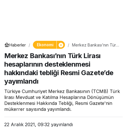
Ekonomi
Haberler
Merkez Bankası’nın Türk
Lirası hesaplarının
Merkez Bankası’nın Türk Lirası
desteklenmesi
hakkındaki tebliği Resmi
hesaplarının desteklenmesi
Gazete’de yayımlandı
hakkındaki tebliği Resmi Gazete’de
yayımlandı
Türkiye Cumhuriyet Merkez Bankasının (TCMB) Türk
lirası Mevduat ve Katılma Hesaplarına Dönüşümün
Desteklenmesi Hakkında Tebliği, Resmi Gazete'nin
mükerrer sayısında yayımlandı.
22 Aralık 2021, 09:32
yayınlandı