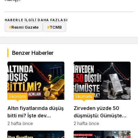
HABERLE ILGILI DAHA FAZLASI
#
Resmi Gazete
#
TCMB
Benzer Haberler
Ekonomi
Ekonomi
Altın fiyatlarında düşüş
Zirveden yüzde 50
bitti mi? İşte dev
düşmüştü: Gümüşte
bankaların son
yön ne olacak?
2 hafta önce
2 hafta önce
analizleri