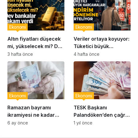
Ekonomi
Ekonomi
Altın fiyatları düşecek
Veriler ortaya koyuyor:
mi, yükselecek mi? Dev
Tüketici büyük
bankalar rakam verdi…
harcamaları indirim
3 hafta önce
4 hafta önce
dönemine erteliyor
Ekonomi
Ekonomi
Ramazan bayramı
TESK Başkanı
ikramiyesi ne kadar
Palandöken’den çağrı:
olacak? Emekli bayram
‘Daha fazla
6 ay önce
1 yıl önce
ikramiyesi tutarı
beklemeden esnafın
kesinleşti mi?
prim günü 7 bin 200’e