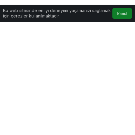
Bu web sitesinde en iyi deneyimi yaşamanızı sağlamak
Kabul
için çerezler kullanılmaktadır.
Ekonomi
Haberler
TCMB’den döviz tevdiat
hesaplarından TL vadeli
TCMB’den döviz tevdiat
mevduata dönüşüme
destek açıklaması
hesaplarından TL vadeli mevduata
dönüşüme destek açıklaması
TCMB, döviz tevdiat hesaplarının ve döviz cinsinden
katılım fonlarının hesap sahibinin talebi üzerine Türk
lirası (TL) vadeli hesaplara dönüşmesi halinde mevduat
ve katılım fonu sahiplerine destek sağlanmasına karar
verildiği bildirildi.