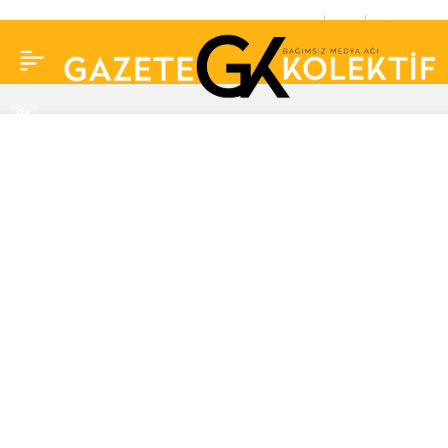
TCMB’den döviz tevdiat
0
Paylaş
hesaplarından TL vadeli
mevduata dönüşüme
destek açıklaması