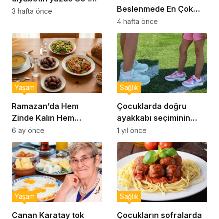
Beslenmede En Çok
önlenebilir’ uyarısı
3 hafta önce
Yapılan 10 Hata
4 hafta önce
Yaşam
Sağlık
Ramazan’da Hem
Çocuklarda doğru
Zinde Kalın Hem
ayakkabı seçiminin
Susamayın: İftar ve
önemi… Uzmanlar
6 ay önce
1 yıl önce
Sahur İçin Altın Kurallar
uyardı: Doğru ayakkabı
seçimi nasıl yapılır?
Yaşam
Sağlık
Canan Karatay tok
Çocukların sofralarda