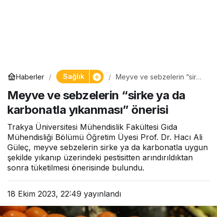
Sağlık
Haberler
Meyve ve sebzelerin “sirke
ya da karbonatla
Meyve ve sebzelerin “sirke ya da
yıkanması” önerisi
karbonatla yıkanması” önerisi
Trakya Üniversitesi Mühendislik Fakültesi Gıda
Mühendisliği Bölümü Öğretim Üyesi Prof. Dr. Hacı Ali
Güleç, meyve sebzelerin sirke ya da karbonatla uygun
şekilde yıkanıp üzerindeki pestisitten arındırıldıktan
sonra tüketilmesi önerisinde bulundu.
18 Ekim 2023, 22:49
yayınlandı