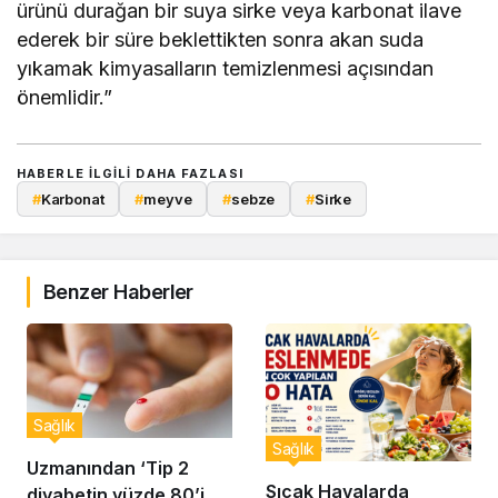
ürünü durağan bir suya sirke veya karbonat ilave
ederek bir süre beklettikten sonra akan suda
yıkamak kimyasalların temizlenmesi açısından
önemlidir.”
HABERLE ILGILI DAHA FAZLASI
#
Karbonat
#
meyve
#
sebze
#
Sirke
Benzer Haberler
Sağlık
Sağlık
Uzmanından ‘Tip 2
Sıcak Havalarda
diyabetin yüzde 80’i