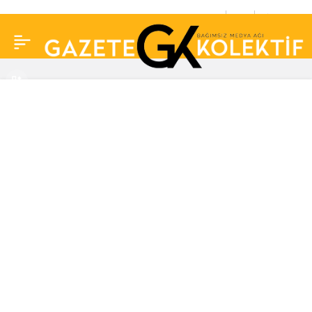
Uzman doktor açıkladı:
0
Paylaş
Baş ağrınızın yeri ne
anlama geliyor?