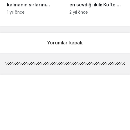
kalmanın sırlarını
en sevdiği ikili: Köfte ve
açıkladı: Sahurda
makarna
1 yıl önce
2 yıl önce
bunları yiyen 12 saat
acıkmıyor
Yorumlar kapalı.