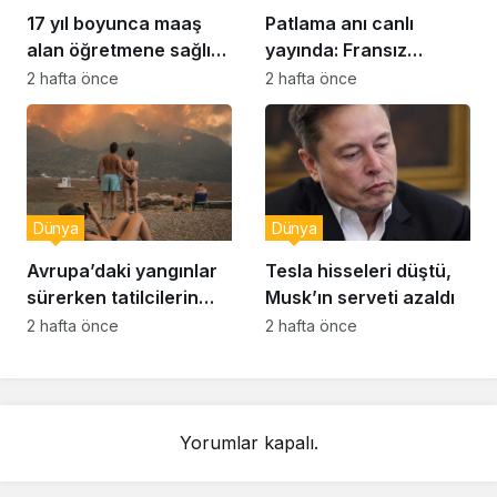
17 yıl boyunca maaş
Patlama anı canlı
alan öğretmene sağlık
yayında: Fransız
raporu soruşturması
muhabir şaşkın
2 hafta önce
2 hafta önce
Dünya
Dünya
Avrupa’daki yangınlar
Tesla hisseleri düştü,
sürerken tatilcilerin
Musk’ın serveti azaldı
kayıtsızlığı tepki yarattı
2 hafta önce
2 hafta önce
Yorumlar kapalı.