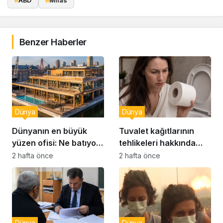
#
ABD
#
Miras
Benzer Haberler
Dünya
Dünya
Dünyanın en büyük
Tuvalet kağıtlarının
yüzen ofisi: Ne batıyor
tehlikeleri hakkında
ne yerinde kalıyor
yeni uyarılar
2 hafta önce
2 hafta önce
Dünya
Dünya