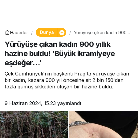
Dünya
Haberler
Yürüyüşe çıkan kadın 900
yıllık hazine buldu! ‘Büyük
Yürüyüşe çıkan kadın 900 yıllık
ikramiyeye eşdeğer…’
hazine buldu! ‘Büyük ikramiyeye
eşdeğer…’
Çek Cumhuriyeti'nin başkenti Prag'ta yürüyüşe çıkan
bir kadın, kazara 900 yıl öncesine ait 2 bin 150'den
fazla gümüş sikkeden oluşan bir hazine buldu.
9 Haziran 2024, 15:23
yayınlandı