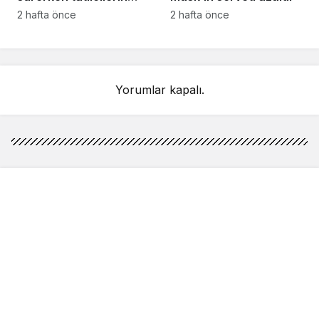
kayıtsızlığı tepki yarattı
2 hafta önce
2 hafta önce
Yorumlar kapalı.