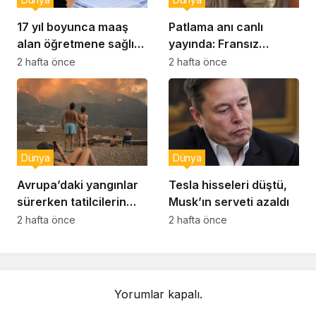
17 yıl boyunca maaş
Patlama anı canlı
alan öğretmene sağlık
yayında: Fransız
raporu soruşturması
muhabir şaşkın
2 hafta önce
2 hafta önce
Dünya
Dünya
Avrupa’daki yangınlar
Tesla hisseleri düştü,
sürerken tatilcilerin
Musk’ın serveti azaldı
kayıtsızlığı tepki yarattı
2 hafta önce
2 hafta önce
Yorumlar kapalı.