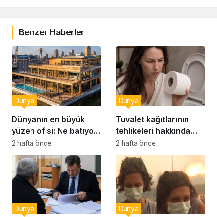
Benzer Haberler
Dünya
Dünya
Dünyanın en büyük
Tuvalet kağıtlarının
yüzen ofisi: Ne batıyor
tehlikeleri hakkında
ne yerinde kalıyor
yeni uyarılar
2 hafta önce
2 hafta önce
Dünya
Dünya