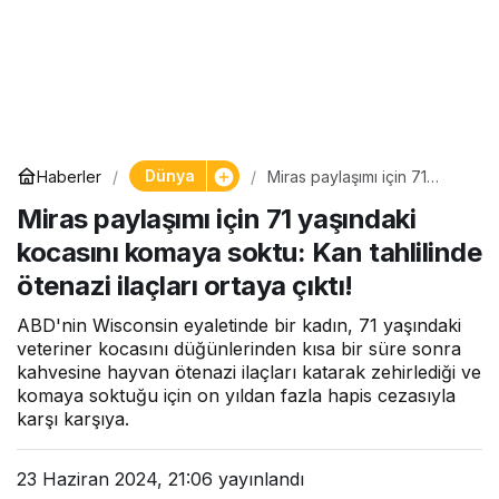
Dünya
Haberler
Miras paylaşımı için 71
yaşındaki kocasını komaya
Miras paylaşımı için 71 yaşındaki
soktu: Kan tahlilinde ötenazi
ilaçları ortaya çıktı!
kocasını komaya soktu: Kan tahlilinde
ötenazi ilaçları ortaya çıktı!
ABD'nin Wisconsin eyaletinde bir kadın, 71 yaşındaki
veteriner kocasını düğünlerinden kısa bir süre sonra
kahvesine hayvan ötenazi ilaçları katarak zehirlediği ve
komaya soktuğu için on yıldan fazla hapis cezasıyla
karşı karşıya.
23 Haziran 2024, 21:06
yayınlandı