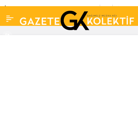
İnterneti ikiye bölen
0
Paylaş
elbise tartışmasını
çıkarmıştı… Keir
Johnston hapse atıldı