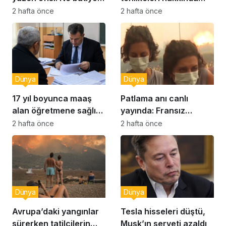
ne yerinde kalıyor
yeni uyarılar
2 hafta önce
2 hafta önce
Dünya
Dünya
17 yıl boyunca maaş
Patlama anı canlı
alan öğretmene sağlık
yayında: Fransız
raporu soruşturması
muhabir şaşkın
2 hafta önce
2 hafta önce
Dünya
Dünya
Avrupa’daki yangınlar
Tesla hisseleri düştü,
sürerken tatilcilerin
Musk’ın serveti azaldı