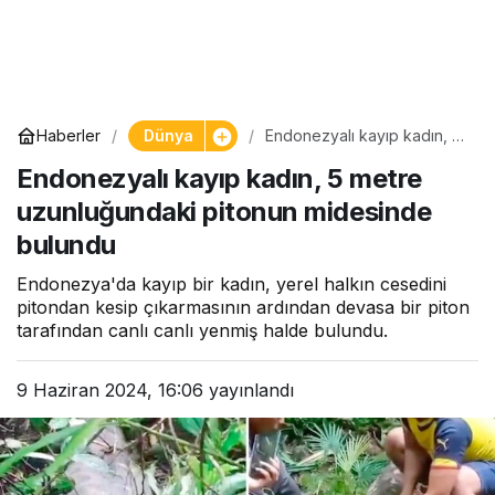
Dünya
Haberler
Endonezyalı kayıp kadın, 5
metre uzunluğundaki
Endonezyalı kayıp kadın, 5 metre
pitonun midesinde bulundu
uzunluğundaki pitonun midesinde
bulundu
Endonezya'da kayıp bir kadın, yerel halkın cesedini
pitondan kesip çıkarmasının ardından devasa bir piton
tarafından canlı canlı yenmiş halde bulundu.
9 Haziran 2024, 16:06
yayınlandı