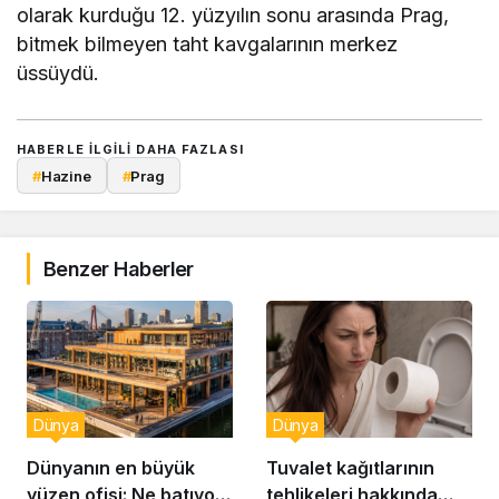
olarak kurduğu 12. yüzyılın sonu arasında Prag,
bitmek bilmeyen taht kavgalarının merkez
üssüydü.
HABERLE ILGILI DAHA FAZLASI
#
Hazine
#
Prag
Benzer Haberler
Dünya
Dünya
Dünyanın en büyük
Tuvalet kağıtlarının
yüzen ofisi: Ne batıyor
tehlikeleri hakkında