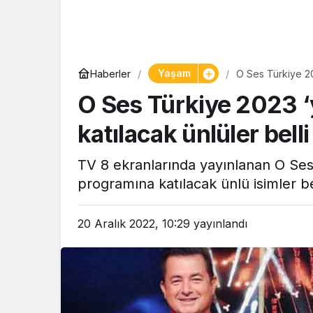
Yaşam
Yaşam
Haberler
O Ses Türkiye 202
Tam ölçüs
O Ses Türkiye 2023 ‘y
pastaneye t
Şekerpare t
katılacak ünlüler belli
TV 8 ekranlarında yayınlanan O Ses 
programına katılacak ünlü isimler be
20 Aralık 2022, 10:29
yayınlandı