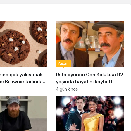
Yaşam
nına çok yakışacak
Usta oyuncu Can Kolukısa 92
e: Brownie tadında
yaşında hayatını kaybetti
abiye tarifi…
e
4 gün önce