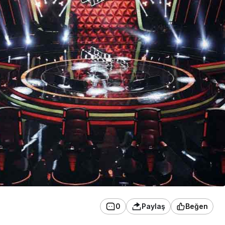
0
Paylaş
Beğen