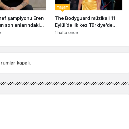
Yaşam
ef şampiyonu Eren
The Bodyguard müzikali 11
ın son anlarındaki
Eylül’de ilk kez Türkiye’de
detay ortaya çıktı
sahnelenecek
e
1 hafta önce
rumlar kapalı.