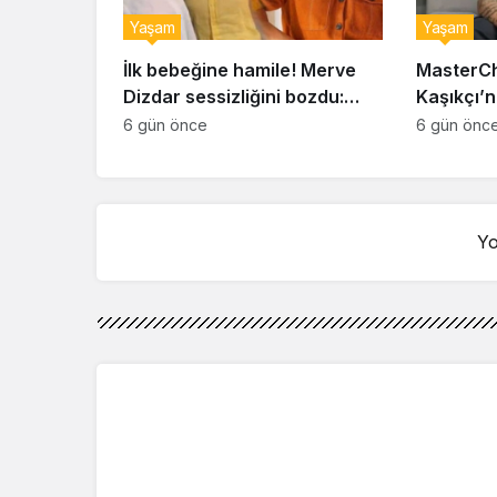
Yaşam
Yaşam
İlk bebeğine hamile! Merve
MasterCh
Dizdar sessizliğini bozdu:
Kaşıkçı’n
‘İsim bulmak çok zor’
kahreden 
6 gün önce
6 gün önc
Yo