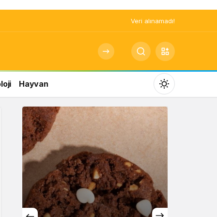
Veri alınamadı!
oji
Hayvan
Mod
değiştir
Gündüz Modu
Gündüz modunu seçin.
Gece Modu
Gece modunu seçin.