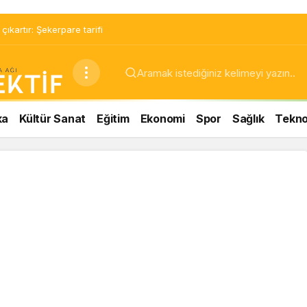
ıkartır: Şekerpare tarifi
ka
Kültür Sanat
Eğitim
Ekonomi
Spor
Sağlık
Teknol