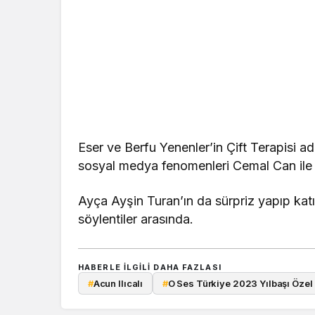
Eser ve Berfu Yenenler’in Çift Terapisi ad
sosyal medya fenomenleri Cemal Can ile 
Ayça Ayşin Turan’ın da sürpriz yapıp kat
söylentiler arasında.
HABERLE ILGILI DAHA FAZLASI
#
Acun Ilıcalı
#
O Ses Türkiye 2023 Yılbaşı Özel