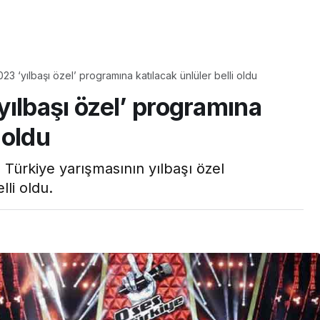
Yaşam
Çayın yanına çok
3 ‘yılbaşı özel’ programına katılacak ünlüler belli oldu
üyle
yakışacak bir mucize:
ılbaşı özel’ programına
aş çıkartır:
Brownie tadında ıslak
arifi
kurabiye tarifi…
 oldu
Türkiye yarışmasının yılbaşı özel
lli oldu.