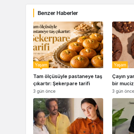
Benzer Haberler
Yaşam
Yaşam
Tam ölçüsüyle pastaneye taş
Çayın ya
çıkartır: Şekerpare tarifi
bir muciz
ıslak kur
3 gün önce
3 gün önc