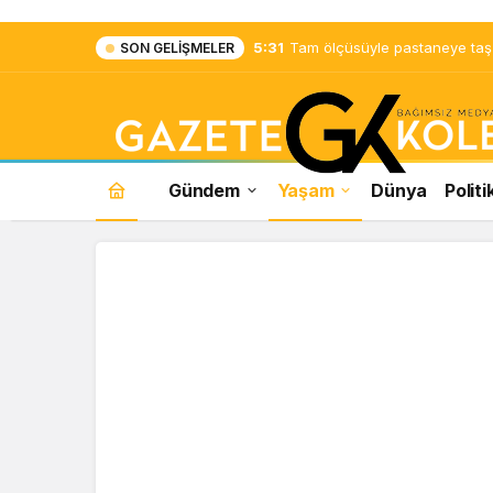
5:31
Tam ölçüsüyle pastaneye taş ç
SON GELIŞMELER
Gündem
Yaşam
Dünya
Politi