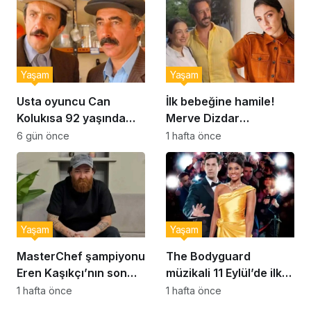
Yaşam
Yaşam
Usta oyuncu Can
İlk bebeğine hamile!
Kolukısa 92 yaşında
Merve Dizdar
hayatını kaybetti
sessizliğini bozdu: ‘İsim
6 gün önce
1 hafta önce
bulmak çok zor’
Yaşam
Yaşam
MasterChef şampiyonu
The Bodyguard
Eren Kaşıkçı’nın son
müzikali 11 Eylül’de ilk
anlarındaki kahreden
kez Türkiye’de
1 hafta önce
1 hafta önce
detay ortaya çıktı
sahnelenecek