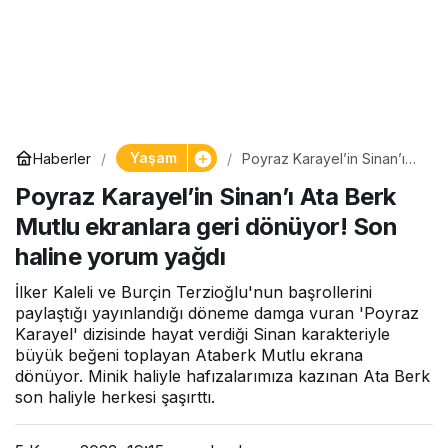
Yaşam
Haberler
Poyraz Karayel’in Sinan’ı
Ata Berk Mutlu ekranlara
Poyraz Karayel’in Sinan’ı Ata Berk
geri dönüyor! Son haline
yorum yağdı
Mutlu ekranlara geri dönüyor! Son
haline yorum yağdı
İlker Kaleli ve Burçin Terzioğlu'nun başrollerini
paylaştığı yayınlandığı döneme damga vuran 'Poyraz
Karayel' dizisinde hayat verdiği Sinan karakteriyle
büyük beğeni toplayan Ataberk Mutlu ekrana
dönüyor. Minik haliyle hafızalarımıza kazınan Ata Berk
son haliyle herkesi şaşırttı.