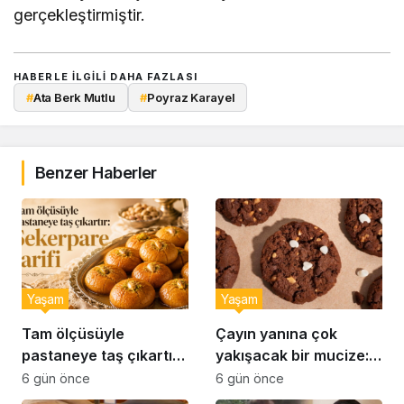
gerçekleştirmiştir.
HABERLE ILGILI DAHA FAZLASI
#
Ata Berk Mutlu
#
Poyraz Karayel
Benzer Haberler
Yaşam
Yaşam
Tam ölçüsüyle
Çayın yanına çok
pastaneye taş çıkartır:
yakışacak bir mucize:
Şekerpare tarifi
Brownie tadında ıslak
6 gün önce
6 gün önce
kurabiye tarifi…