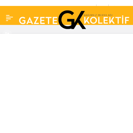
Deniz Akkaya’dan Selin
0
Paylaş
Ciğerci ve Gökhan Çıra
hakkında olay iddia!
‘Dilan Polat cevabı
gibi…’