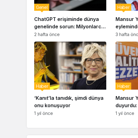
Genel
Haber
ChatGPT erişiminde dünya
Mansur Y
genelinde sorun: Milyonlarca
eyleminde
kullanıcı etkilendi
gazilere 
2 hafta önce
3 hafta ön
Haber
Haber
‘Kanıt’la tanıdık, şimdi dünya
Mansur Y
onu konuşuyor
duyurdu: 
satışı baş
1 yıl önce
1 yıl önce