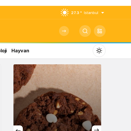
27.3 °
Istanbul
oji
Hayvan
Mod
değiştir
Gündüz Modu
Gündüz modunu seçin.
Gece Modu
Gece modunu seçin.