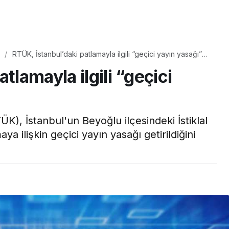
Yaşam
Çayın yanına çok
RTÜK, İstanbul’daki patlamayla ilgili “geçici yayın yasağı”
üyle
yakışacak bir mucize:
getirdi
tlamayla ilgili “geçici
aş çıkartır:
Brownie tadında ıslak
arifi
kurabiye tarifi…
K), İstanbul'un Beyoğlu ilçesindeki İstiklal
ilişkin geçici yayın yasağı getirildiğini