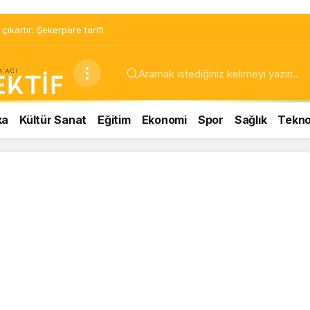
ir mucize: Brownie tadında ıslak kurabiye tarifi…
ka
Kültür Sanat
Eğitim
Ekonomi
Spor
Sağlık
Teknol