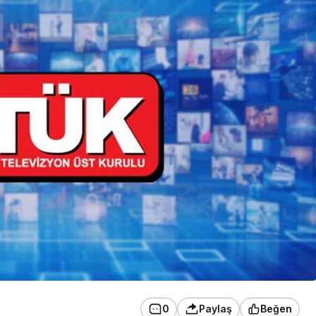
0
Paylaş
Beğen