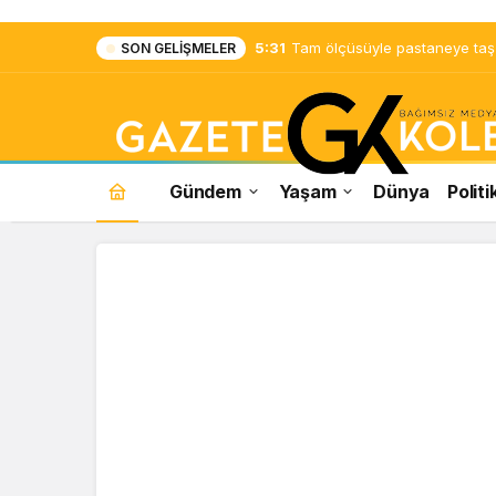
5:25
Çayın yanına çok yakışacak b
SON GELIŞMELER
Gündem
Yaşam
Dünya
Politi