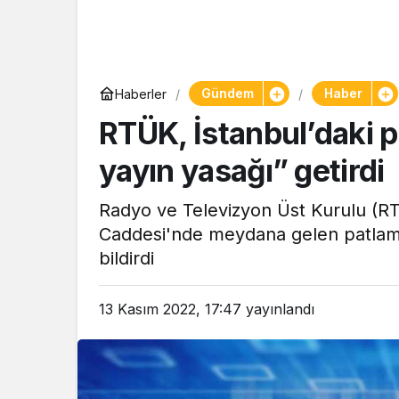
Yaşam
Gündem
Haber
Haberler
Tam ölçüs
RTÜK, İstanbul’daki pa
pastaneye t
Şekerpare t
yayın yasağı” getirdi
Radyo ve Televizyon Üst Kurulu (RTÜ
Caddesi'nde meydana gelen patlamaya 
bildirdi
13 Kasım 2022, 17:47
yayınlandı