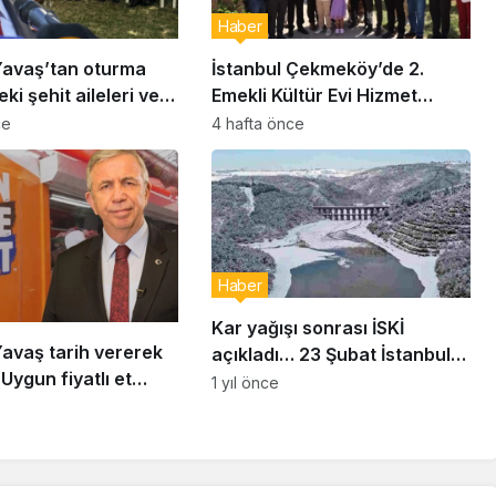
Haber
avaş’tan oturma
İstanbul Çekmeköy’de 2.
ki şehit aileleri ve
Emekli Kültür Evi Hizmet
ziyaret
Vermeye Başladı
ce
4 hafta önce
Haber
Kar yağışı sonrası İSKİ
avaş tarih vererek
açıkladı… 23 Şubat İstanbul
Uygun fiyatlı et
baraj doluluk oranı yüzde
1 yıl önce
lıyor
kaç?