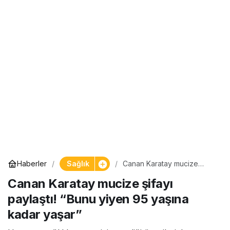
Sağlık
Haberler
Canan Karatay mucize
şifayı paylaştı! “Bunu yiyen
Canan Karatay mucize şifayı
95 yaşına kadar yaşar”
paylaştı! “Bunu yiyen 95 yaşına
kadar yaşar”