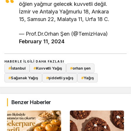
öğlen yağmur gelecek kuvvetli değil.
İzmir ve Antalya Yağmurlu 18, Ankara
15, Samsun 22, Malatya 11, Urfa 18 C.
— Prof.Dr.Orhan Şen (@TemizHava)
February 11, 2024
HABERLE ILGILI DAHA FAZLASI
#
İstanbul
#
Kuvvetli Yağış
#
orhan şen
#
Sağanak Yağış
#
şiddetli yağış
#
Yağış
Benzer Haberler