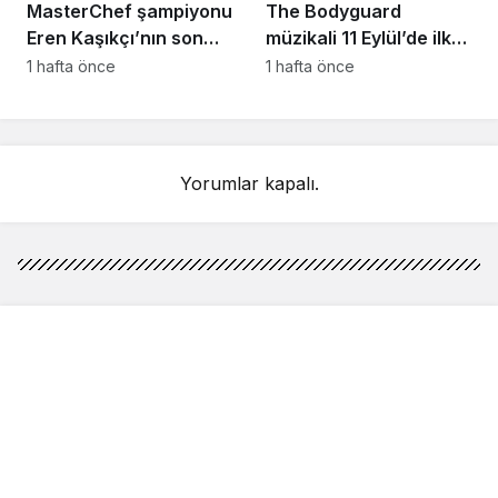
MasterChef şampiyonu
The Bodyguard
Eren Kaşıkçı’nın son
müzikali 11 Eylül’de ilk
anlarındaki kahreden
kez Türkiye’de
1 hafta önce
1 hafta önce
detay ortaya çıktı
sahnelenecek
Yorumlar kapalı.