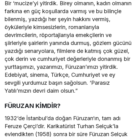
Bir ‘mucize’yi yitirdik. Birey olmanın, kadın olmanın
farkına en güç koşullarda varmış ve bu bilinçle
bilenmiş, yazdığı her şeyin hakkını vermiş,
öyküleriyle kimsesizlerin, romanlarıyla
devrimcilerin, röportajlarıyla emekçilerin ve
şiirleriyle şairlerin yanında durmuş, gözlem gücünü
yazdığı senaryolara, filmlere de katmış çok güzel,
çok derin ve cumhuriyet değerleriyle donanmış bir
yurttaşımızı, yazarımızı, Füruzan’ımızı yitirdik.
Edebiyat, sinema, Türkçe, Cumhuriyet ve ey
sevgili yurdumuz başın sağolsun. ‘Parasız
Yatılı’mızın devri daim olsun.”
FÜRUZAN KİMDİR?
1932’de İstanbul’da doğan Füruzan‘ın, tam adı
Feruze Çerçi’dir. Karikatürist Turhan Selçuk’la
evlendikten (1958) sonra bir süre Füruzan Selçuk