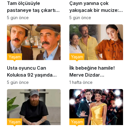
Tam ölçüsüyle
Çayın yanına çok
pastaneye taş çıkartır:
yakışacak bir mucize:
Şekerpare tarifi
Brownie tadında ıslak
5 gün önce
5 gün önce
kurabiye tarifi…
Yaşam
Yaşam
Usta oyuncu Can
İlk bebeğine hamile!
Kolukısa 92 yaşında
Merve Dizdar
hayatını kaybetti
sessizliğini bozdu: ‘İsim
5 gün önce
1 hafta önce
bulmak çok zor’
Yaşam
Yaşam