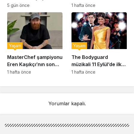
hayatını kaybetti
sessizliğini bozdu: ‘İsim
5 gün önce
1 hafta önce
bulmak çok zor’
Yaşam
Yaşam
MasterChef şampiyonu
The Bodyguard
Eren Kaşıkçı’nın son
müzikali 11 Eylül’de ilk
anlarındaki kahreden
kez Türkiye’de
1 hafta önce
1 hafta önce
detay ortaya çıktı
sahnelenecek
Yorumlar kapalı.