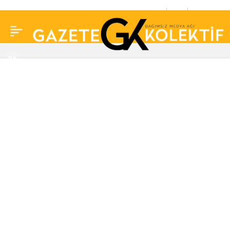
Acun Ilıcalı olaylı konsey
0
Paylaş
hakkında ilk kez
konuştu: “Siz ne
istiyorsunuz. Her gün
olay çıkartıyorsunuz…”