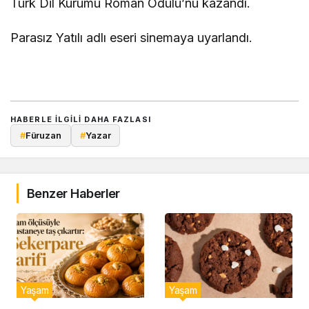
Türk Dil Kurumu Roman Ödülü’nü kazandı.
Parasız Yatılı adlı eseri sinemaya uyarlandı.
HABERLE ILGILI DAHA FAZLASI
#
Füruzan
#
Yazar
Benzer Haberler
Yaşam
Yaşam