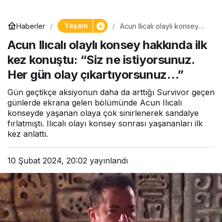
Yaşam
Haberler
Acun Ilıcalı olaylı konsey
hakkında ilk kez konuştu:
Acun Ilıcalı olaylı konsey hakkında ilk
“Siz ne istiyorsunuz. Her
gün olay çıkartıyorsunuz…”
kez konuştu: “Siz ne istiyorsunuz.
Her gün olay çıkartıyorsunuz…”
Gün geçtikçe aksiyonun daha da arttığı Survivor geçen
günlerde ekrana gelen bölümünde Acun Ilıcalı
konseyde yaşanan olaya çok sinirlenerek sandalye
fırlatmıştı. Ilıcalı olayı konsey sonrası yaşananları ilk
kez anlattı.
10 Şubat 2024, 20:02
yayınlandı