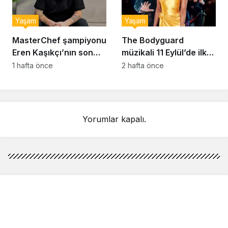
Yaşam
Yaşam
MasterChef şampiyonu
The Bodyguard
Eren Kaşıkçı’nın son
müzikali 11 Eylül’de ilk
anlarındaki kahreden
kez Türkiye’de
1 hafta önce
2 hafta önce
detay ortaya çıktı
sahnelenecek
Yorumlar kapalı.