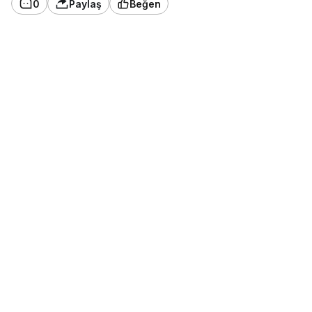
0
Paylaş
Beğen