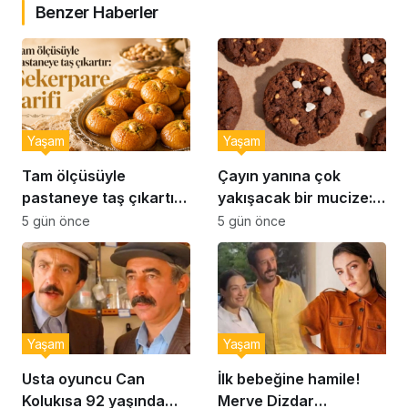
Benzer Haberler
Yaşam
Yaşam
Tam ölçüsüyle
Çayın yanına çok
pastaneye taş çıkartır:
yakışacak bir mucize:
Şekerpare tarifi
Brownie tadında ıslak
5 gün önce
5 gün önce
kurabiye tarifi…
Yaşam
Yaşam
Usta oyuncu Can
İlk bebeğine hamile!
Kolukısa 92 yaşında
Merve Dizdar