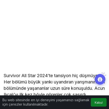
Survivor All Star 2024’te tansiyon hiç düşmüyor.
Her bölümü büyük yankı uyandıran yarışmanın son
bölümünde yaşananlar uzun süre konuşuldu. Acun
Ilıcalı’yı ilk kez böyle görenler çok şaşırdı.
Bu web sitesinde en iyi deneyimi yaşamanızı sağlamak
Kabul
için çerezler kullanılmaktadır.
Yarışmacılara sinirlenen Acun Ilıcalı “Siz ne