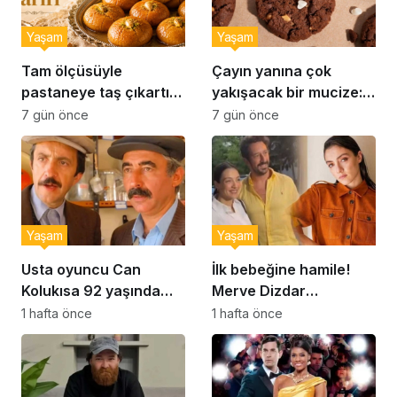
Yaşam
Yaşam
Tam ölçüsüyle
Çayın yanına çok
pastaneye taş çıkartır:
yakışacak bir mucize:
Şekerpare tarifi
Brownie tadında ıslak
7 gün önce
7 gün önce
kurabiye tarifi…
Yaşam
Yaşam
Usta oyuncu Can
İlk bebeğine hamile!
Kolukısa 92 yaşında
Merve Dizdar
hayatını kaybetti
sessizliğini bozdu: ‘İsim
1 hafta önce
1 hafta önce
bulmak çok zor’