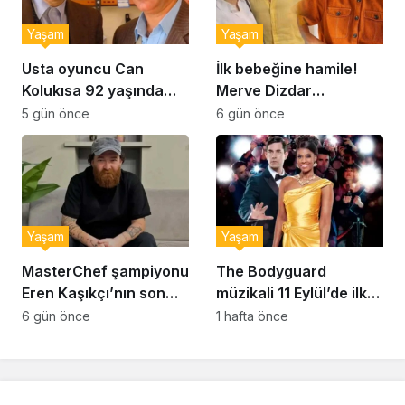
Yaşam
Yaşam
Usta oyuncu Can
İlk bebeğine hamile!
Kolukısa 92 yaşında
Merve Dizdar
hayatını kaybetti
sessizliğini bozdu: ‘İsim
5 gün önce
6 gün önce
bulmak çok zor’
Yaşam
Yaşam
MasterChef şampiyonu
The Bodyguard
Eren Kaşıkçı’nın son
müzikali 11 Eylül’de ilk
anlarındaki kahreden
kez Türkiye’de
6 gün önce
1 hafta önce
detay ortaya çıktı
sahnelenecek