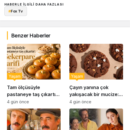
HABERLE ILGILI DAHA FAZLASI
#
Fox Tv
Benzer Haberler
Yaşam
Yaşam
Tam ölçüsüyle
Çayın yanına çok
pastaneye taş çıkartır:
yakışacak bir mucize:
Şekerpare tarifi
Brownie tadında ıslak
4 gün önce
4 gün önce
kurabiye tarifi…