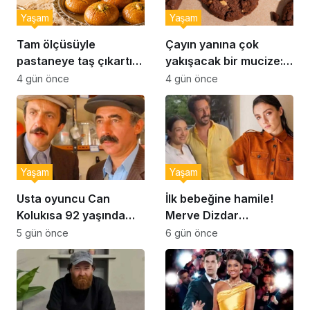
Yaşam
Yaşam
Tam ölçüsüyle
Çayın yanına çok
pastaneye taş çıkartır:
yakışacak bir mucize:
Şekerpare tarifi
Brownie tadında ıslak
4 gün önce
4 gün önce
kurabiye tarifi…
Yaşam
Yaşam
Usta oyuncu Can
İlk bebeğine hamile!
Kolukısa 92 yaşında
Merve Dizdar
hayatını kaybetti
sessizliğini bozdu: ‘İsim
5 gün önce
6 gün önce
bulmak çok zor’