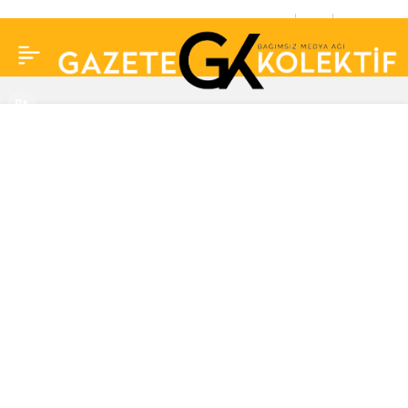
Osmanlı Haremi’nin
0
Paylaş
güzellik sırrı: Cildinizi
mermer gibi yapacak…