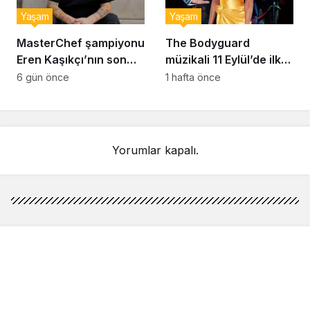
Yaşam
Yaşam
MasterChef şampiyonu
The Bodyguard
Eren Kaşıkçı’nın son
müzikali 11 Eylül’de ilk
anlarındaki kahreden
kez Türkiye’de
6 gün önce
1 hafta önce
detay ortaya çıktı
sahnelenecek
Yorumlar kapalı.