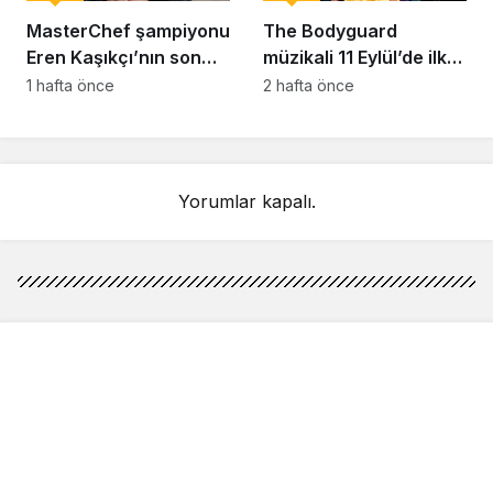
MasterChef şampiyonu
The Bodyguard
Eren Kaşıkçı’nın son
müzikali 11 Eylül’de ilk
anlarındaki kahreden
kez Türkiye’de
1 hafta önce
2 hafta önce
detay ortaya çıktı
sahnelenecek
Yorumlar kapalı.