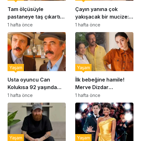
Tam ölçüsüyle
Çayın yanına çok
pastaneye taş çıkartır:
yakışacak bir mucize:
Şekerpare tarifi
Brownie tadında ıslak
1 hafta önce
1 hafta önce
kurabiye tarifi…
Yaşam
Yaşam
Usta oyuncu Can
İlk bebeğine hamile!
Kolukısa 92 yaşında
Merve Dizdar
hayatını kaybetti
sessizliğini bozdu: ‘İsim
1 hafta önce
1 hafta önce
bulmak çok zor’
Yaşam
Yaşam