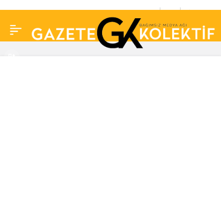
Türk kahvesi, Roma’da
0
Paylaş
tanıtıldı