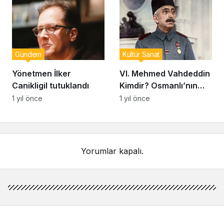
Gündem
Kültür Sanat
Yönetmen İlker
VI. Mehmed Vahdeddin
Canikligil tutuklandı
Kimdir? Osmanlı’nın
Son Padişahı ve
1 yıl önce
1 yıl önce
Saltanatın Kaldırılışı
Yorumlar kapalı.