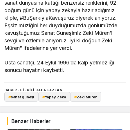
sanat dünyasına kattığı benzersiz renklerini, 92.
doğum günü için yapay zekayla hazırladığımız
kliple, #BuŞarkıylaKavuşuruz diyerek anıyoruz.
Eşsiz müziğini her duyduğumuzda gönlümüzde
kavuştuğumuz Sanat Güneşimiz Zeki Müren’i
sevgi ve özlemle anıyoruz. İyi ki doğdun Zeki
Müren” ifadelerine yer verdi.
Usta sanatçı, 24 Eylül 1996’da kalp yetmezliği
sonucu hayatını kaybetti.
HABERLE ILGILI DAHA FAZLASI
#
sanat güneşi
#
Yapay Zeka
#
Zeki Müren
Benzer Haberler