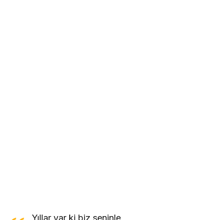
Yıllar var ki biz seninle,