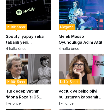
Kültür Sanat
Magazin
Spotify, yapay zeka
Melek Mosso
tabanlı yeni
Oyunculuğa Adım Attı!
fonksiyonunu tanıttı
4 hafta önce
4 hafta önce
Kültür Sanat
Kültür Sanat
Türk edebiyatının
Koçluk ve psikolojiyi
‘Mona Roza’sı 95
buluşturan kapsamlı bir
yaşında vefat etti
rehber
1 yıl önce
1 yıl önce