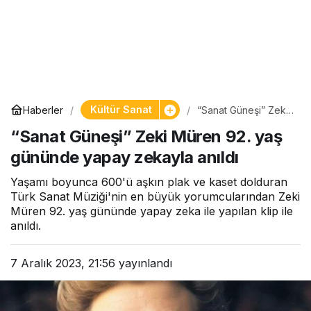
Kültür Sanat
Haberler
“Sanat Güneşi” Zeki
Müren 92. yaş
“Sanat Güneşi” Zeki Müren 92. yaş
gününde yapay
zekayla anıldı
gününde yapay zekayla anıldı
Yaşamı boyunca 600'ü aşkın plak ve kaset dolduran
Türk Sanat Müziği'nin en büyük yorumcularından Zeki
Müren 92. yaş gününde yapay zeka ile yapılan klip ile
anıldı.
7 Aralık 2023, 21:56
yayınlandı