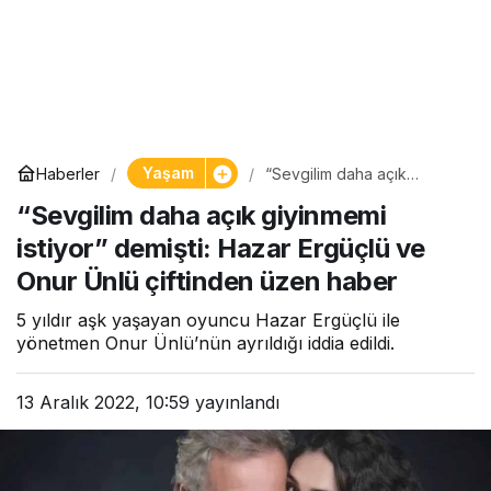
Yaşam
Haberler
“Sevgilim daha açık
giyinmemi istiyor” demişti:
“Sevgilim daha açık giyinmemi
Hazar Ergüçlü ve Onur
Ünlü çiftinden üzen haber
istiyor” demişti: Hazar Ergüçlü ve
Onur Ünlü çiftinden üzen haber
5 yıldır aşk yaşayan oyuncu Hazar Ergüçlü ile
yönetmen Onur Ünlü’nün ayrıldığı iddia edildi.
13 Aralık 2022, 10:59
yayınlandı