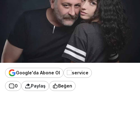
Google'da Abone Ol
0
Paylaş
Beğen