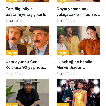
Tam ölçüsüyle
Çayın yanına çok
pastaneye taş çıkartır:
yakışacak bir mucize:
Şekerpare tarifi
Brownie tadında ıslak
4 gün önce
4 gün önce
kurabiye tarifi…
Yaşam
Yaşam
Usta oyuncu Can
İlk bebeğine hamile!
Kolukısa 92 yaşında
Merve Dizdar
hayatını kaybetti
sessizliğini bozdu: ‘İsim
5 gün önce
6 gün önce
bulmak çok zor’
Yaşam
Yaşam