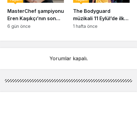
MasterChef şampiyonu
The Bodyguard
Eren Kaşıkçı’nın son
müzikali 11 Eylül’de ilk
anlarındaki kahreden
kez Türkiye’de
6 gün önce
1 hafta önce
detay ortaya çıktı
sahnelenecek
Yorumlar kapalı.