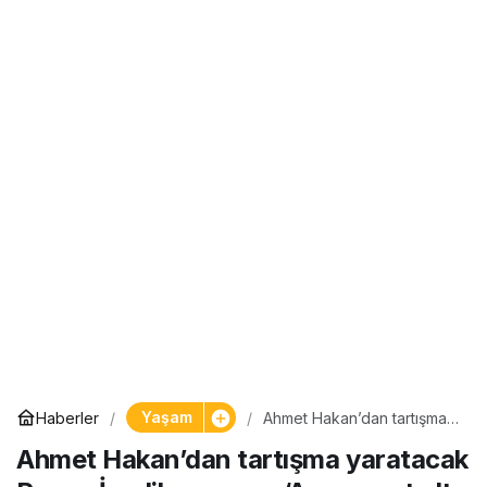
Yaşam
Haberler
Ahmet Hakan’dan tartışma
yaratacak Recep İvedik
Ahmet Hakan’dan tartışma yaratacak
yorumu: ‘Aynı vasat altı
mizah, aynı paçozluk, aynı