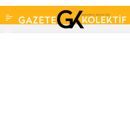
Oyuncu Alp Kırşan’ın
0
Paylaş
babası hayatını kaybetti