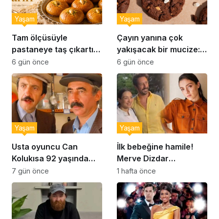
Yaşam
Yaşam
Tam ölçüsüyle
Çayın yanına çok
pastaneye taş çıkartır:
yakışacak bir mucize:
Şekerpare tarifi
Brownie tadında ıslak
6 gün önce
6 gün önce
kurabiye tarifi…
Yaşam
Yaşam
Usta oyuncu Can
İlk bebeğine hamile!
Kolukısa 92 yaşında
Merve Dizdar
hayatını kaybetti
sessizliğini bozdu: ‘İsim
7 gün önce
1 hafta önce
bulmak çok zor’