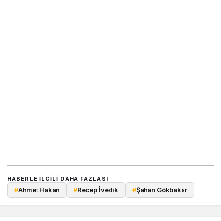
HABERLE ILGILI DAHA FAZLASI
#
Ahmet Hakan
#
Recep İvedik
#
Şahan Gökbakar