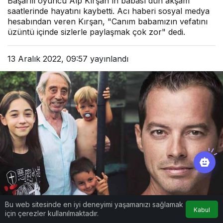
Başarılı oyuncu Alp Kırşan'ın babası dün akşam
saatlerinde hayatını kaybetti. Acı haberi sosyal medya
hesabından veren Kırşan, "Canım babamızın vefatını
üzüntü içinde sizlerle paylaşmak çok zor" dedi.
13 Aralık 2022, 09:57
yayınlandı
Bu web sitesinde en iyi deneyimi yaşamanızı sağlamak
Kabul
için çerezler kullanılmaktadır.
Google'da Abone Ol