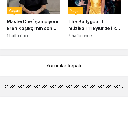
Yaşam
Yaşam
MasterChef şampiyonu
The Bodyguard
Eren Kaşıkçı’nın son
müzikali 11 Eylül’de ilk
anlarındaki kahreden
kez Türkiye’de
1 hafta önce
2 hafta önce
detay ortaya çıktı
sahnelenecek
Yorumlar kapalı.