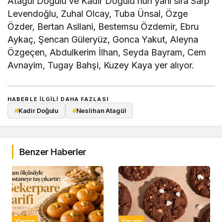
Atagül Doğulu ve Kadir Doğulu’nun yanı sıra Sarp
Levendoğlu, Zuhal Olcay, Tuba Ünsal, Özge
Özder, Bertan Asllani, Bestemsu Özdemir, Ebru
Aykaç, Şencan Güleryüz, Gonca Yakut, Aleyna
Özgeçen, Abdulkerim İlhan, Seyda Bayram, Cem
Avnayim, Tugay Bahşi, Kuzey Kaya yer alıyor.
HABERLE ILGILI DAHA FAZLASI
#
Kadir Doğulu
#
Neslihan Atagül
Benzer Haberler
Yaşam
Yaşam