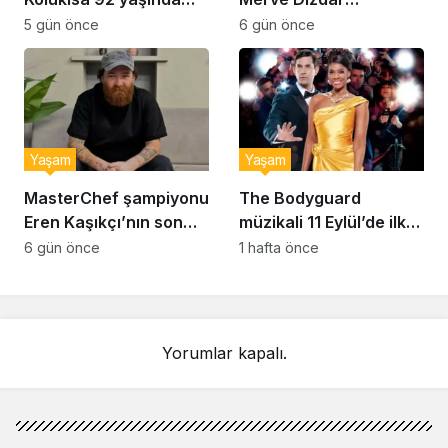
hayatını kaybetti
sessizliğini bozdu: ‘İsim
5 gün önce
6 gün önce
bulmak çok zor’
Yaşam
Yaşam
MasterChef şampiyonu
The Bodyguard
Eren Kaşıkçı’nın son
müzikali 11 Eylül’de ilk
anlarındaki kahreden
kez Türkiye’de
6 gün önce
1 hafta önce
detay ortaya çıktı
sahnelenecek
Yorumlar kapalı.