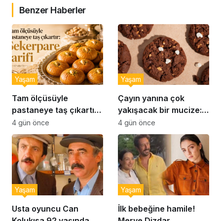
Benzer Haberler
Yaşam
Yaşam
Tam ölçüsüyle
Çayın yanına çok
pastaneye taş çıkartır:
yakışacak bir mucize:
Şekerpare tarifi
Brownie tadında ıslak
4 gün önce
4 gün önce
kurabiye tarifi…
Yaşam
Yaşam
Usta oyuncu Can
İlk bebeğine hamile!
Kolukısa 92 yaşında
Merve Dizdar