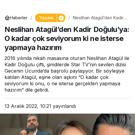
Yaşam
Haberler
Neslihan Atagül’den Kadir
Doğulu’ya: O kadar çok
Neslihan Atagül’den Kadir Doğulu’ya:
seviyorum ki ne isterse
yapmaya hazırım
O kadar çok seviyorum ki ne isterse
yapmaya hazırım
2016 yılında nikah masasına oturan Neslihan Atagül ile
Kadir Doğulu çifti, şimdilerde Star TV’nin sevilen dizisi
Gecenin Ucunda’da başrolü paylaşıyor. Bir söyleşiye
katılan Atagül, eşine olan aşkını “O kadar çok
seviyorum ki onu, o ne isterse gerçekten yapmaya
hazırım” dile getirdi.
13 Aralık 2022, 10:21
yayınlandı