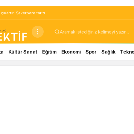
ıkartır: Şekerpare tarifi
ka
Kültür Sanat
Eğitim
Ekonomi
Spor
Sağlık
Teknol