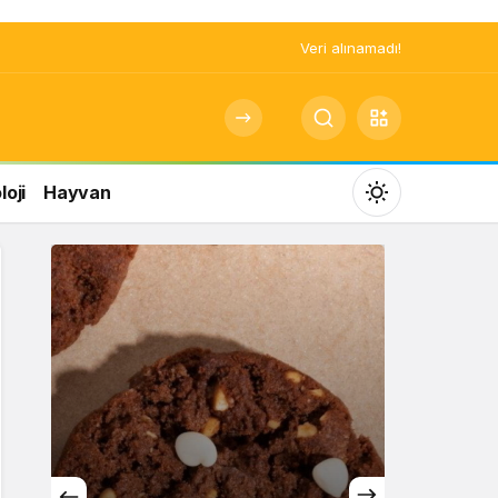
Veri alınamadı!
oji
Hayvan
Mod
değiştir
Gündüz Modu
Gündüz modunu seçin.
Gece Modu
Gece modunu seçin.