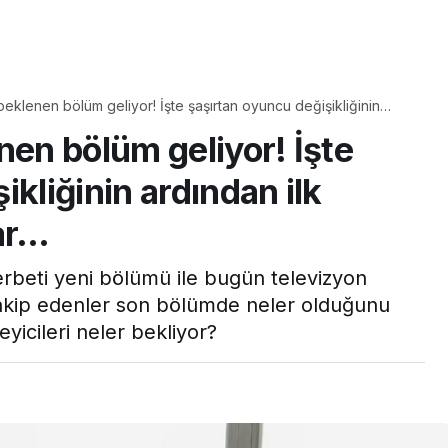
Yaşam
beklenen bölüm geliyor! İşte şaşırtan oyuncu değişikliğinin
Tam ölçüsüyle
lümde yaşanacaklar…
nen bölüm geliyor! İşte
pastaneye taş çıkartır:
Şekerpare tarifi
ikliğinin ardından ilk
ar…
Şerbeti yeni bölümü ile bugün televizyon
i takip edenler son bölümde neler olduğunu
yicileri neler bekliyor?