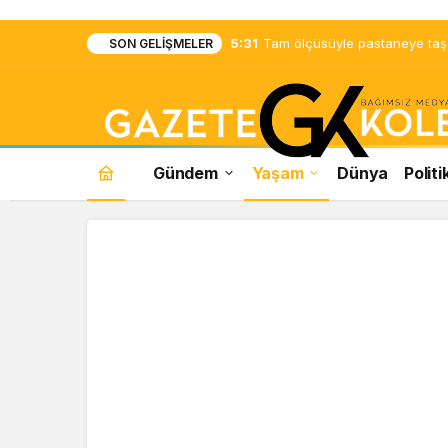
5:31
Tam ölçüsüyle pastaneye taş ç
SON GELIŞMELER
Gündem
Yaşam
Dünya
Politi