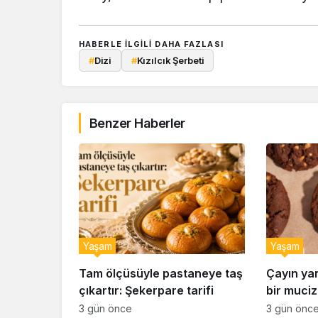
HABERLE ILGILI DAHA FAZLASI
#
Dizi
#
Kızılcık Şerbeti
Benzer Haberler
Yaşam
Yaşam
Tam ölçüsüyle pastaneye taş
Çayın ya
çıkartır: Şekerpare tarifi
bir muciz
ıslak kur
3 gün önce
3 gün önc