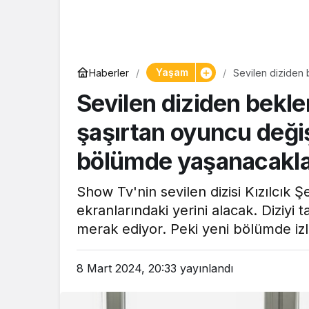
Yaşam
Haberler
Sevilen diziden 
ardından ilk bö
Sevilen diziden bekle
şaşırtan oyuncu değiş
bölümde yaşanacakl
Show Tv'nin sevilen dizisi Kızılcık 
ekranlarındaki yerini alacak. Diziy
merak ediyor. Peki yeni bölümde izle
8 Mart 2024, 20:33
yayınlandı