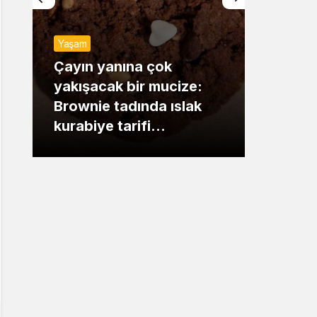
Sistem Modu
Yaşam
Sistem modunu seçin.
Günde
Çayın yanına çok
yakışacak bir mucize:
Mansu
Brownie tadında ıslak
dikka
kurabiye tarifi…
çıkışı