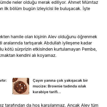
ölümde neler olduğu merak ediliyor. Ahmet Mümtaz
n ilk bölüm bugün izleyicisi ile buluşacak. İşte
çekten hamile olan kişinin Alev olduğunu öğrenmek
di aralarında tartışarak Abdullah iyileşene kadar
Bu kötü sürprizin etkisinden kurtulamayan Pembe,
ıkmaktan kendini alı koyamaz.
tır:
Çayın yanına çok yakışacak bir
mucize: Brownie tadında ıslak
kurabiye tarifi…
mez tarafından da hoş karşılanmaz. Ancak Alev tüm