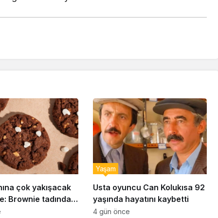
Yaşam
nına çok yakışacak
Usta oyuncu Can Kolukısa 92
e: Brownie tadında
yaşında hayatını kaybetti
abiye tarifi…
e
4 gün önce