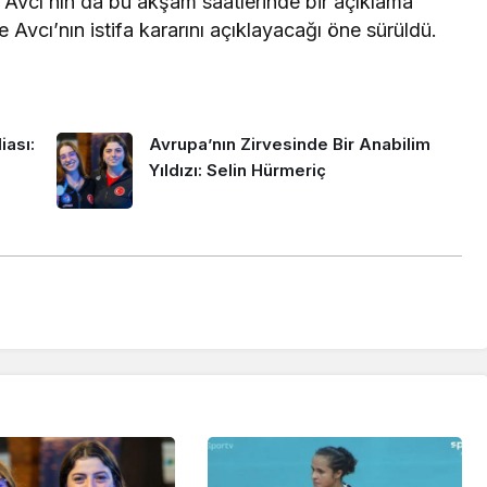
. Avcı’nın da bu akşam saatlerinde bir açıklama
e Avcı’nın istifa kararını açıklayacağı öne sürüldü.
iası:
Avrupa’nın Zirvesinde Bir Anabilim
Yıldızı: Selin Hürmeriç