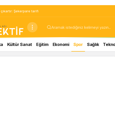
ıkartır: Şekerpare tarifi
ka
Kültür Sanat
Eğitim
Ekonomi
Spor
Sağlık
Teknol