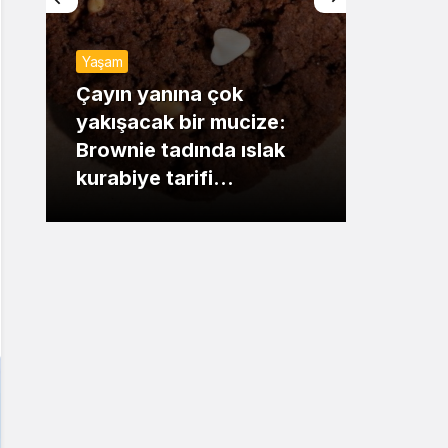
Sistem Modu
Yaşam
Sistem modunu seçin.
Günde
Çayın yanına çok
yakışacak bir mucize:
Mansu
Brownie tadında ıslak
dikka
kurabiye tarifi…
çıkışı