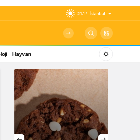
21.1 °
İstanbul
oji
Hayvan
Mod
değiştir
Gündüz Modu
Gündüz modunu seçin.
Gece Modu
Gece modunu seçin.