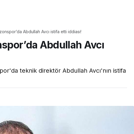
Yaşam
nspor’da Abdullah Avcı istifa etti iddiası!
Tam ölçüsüyle
spor’da Abdullah Avcı
pastaneye taş çıkartır:
Şekerpare tarifi
r'da teknik direktör Abdullah Avcı'nın istifa