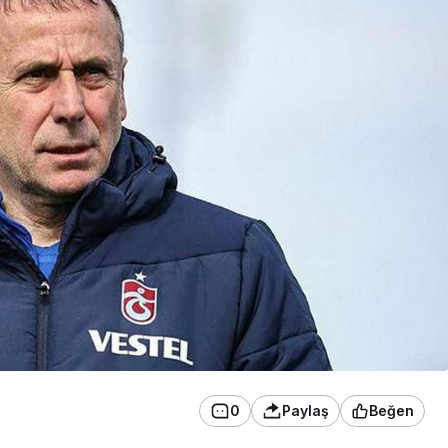
0
Paylaş
Beğen