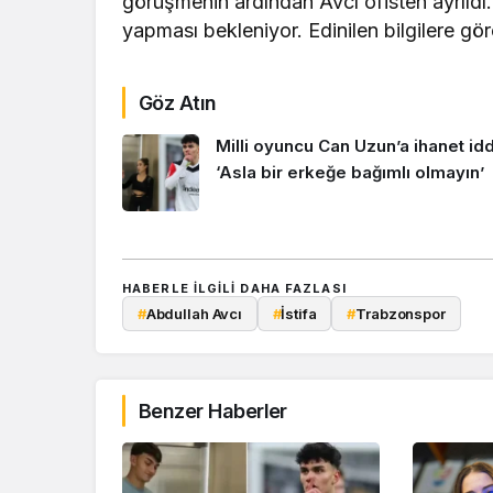
görüşmenin ardından Avcı ofisten ayrıldı
yapması bekleniyor. Edinilen bilgilere gör
Göz Atın
Milli oyuncu Can Uzun’a ihanet idd
‘Asla bir erkeğe bağımlı olmayın’
HABERLE ILGILI DAHA FAZLASI
#
Abdullah Avcı
#
İstifa
#
Trabzonspor
Benzer Haberler