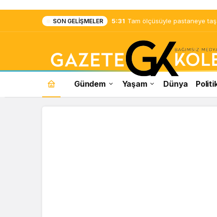
5:31
Tam ölçüsüyle pastaneye taş ç
SON GELIŞMELER
Gündem
Yaşam
Dünya
Politi