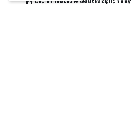
Deprem felaketine sessiz kaldığı için eleş
yardım uçağı gönderdi
Spor
Haberler
Deprem felaketine s
gönderdi
Deprem felaketine sess
Cristiano Ronaldo ya
Dünyaca ünlü yıldız Cristiano Rona
etkilenenler için bir uçak dolusu yar
6 Mart 2023, 11:20
yayınlandı