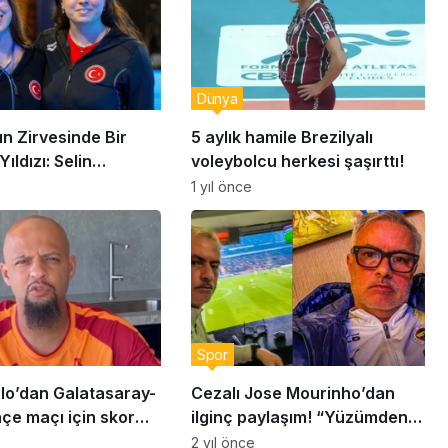
Dünya
n Zirvesinde Bir
5 aylık hamile Brezilyalı
ıldızı: Selin
voleybolcu herkesi şaşırttı!
ç
1 yıl önce
Spor
elo’dan Galatasaray-
Cezalı Jose Mourinho’dan
çe maçı için skor
ilginç paylaşım! “Yüzümden
 “Derbi zor geçecek
de anlaşılacağı üzere çok
2 yıl önce