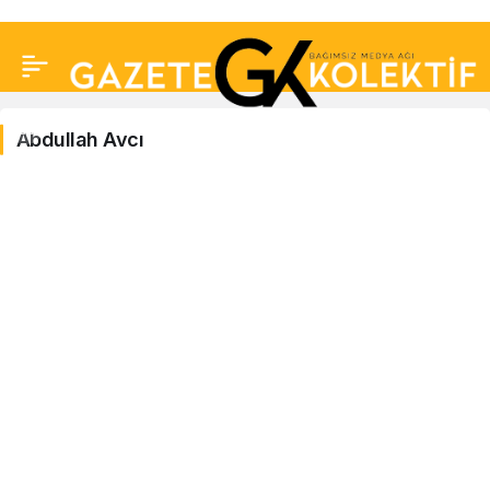
Abdullah Avcı
Abdullah
Avcı
Haberleri