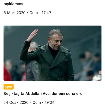
açıklaması!
6 Mart 2020 - Cum - 17:47
Spor
Beşiktaş’ta Abdullah Avcı dönemi sona erdi
24 Ocak 2020 - Cum - 19:04