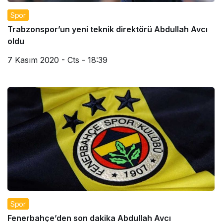
Spor
Trabzonspor’un yeni teknik direktörü Abdullah Avcı
oldu
7 Kasım 2020 - Cts - 18:39
Spor
Fenerbahçe’den son dakika Abdullah Avcı