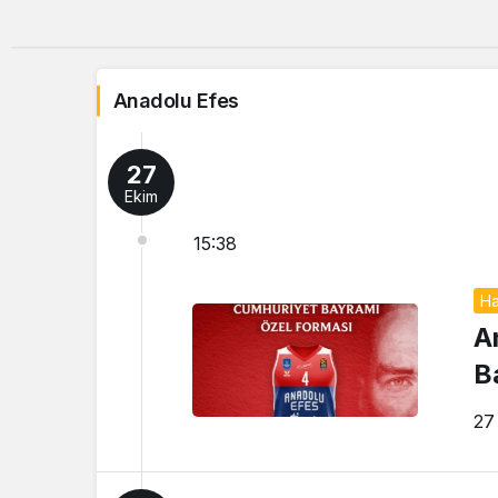
Anadolu Efes
27
Ekim
15:38
Ha
A
B
27