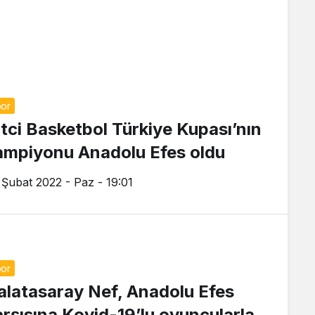
or
itci Basketbol Türkiye Kupası’nın
ampiyonu Anadolu Efes oldu
 Şubat 2022 - Paz - 19:01
or
alatasaray Nef, Anadolu Efes
arşısına Kovid-19’lu oyuncularla