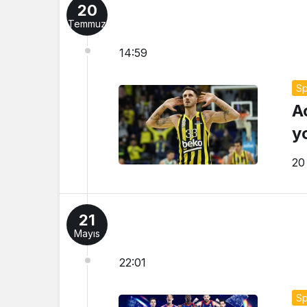
20
Temmuz
14:59
Sp
A
yo
20
21
Mayıs
22:01
Sp