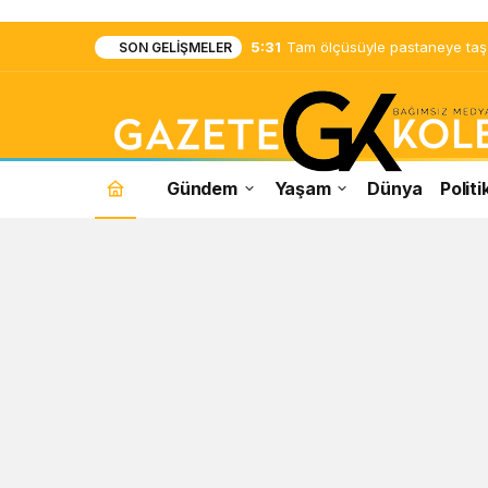
5:31
Tam ölçüsüyle pastaneye taş ç
SON GELIŞMELER
Gündem
Yaşam
Dünya
Politi
Anadolu
Efes
Haberleri