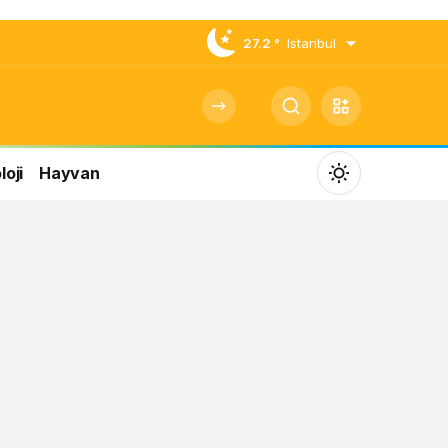
27.2 °
Istanbul
oji
Hayvan
Mod
değiştir
Gündüz Modu
Gündüz modunu seçin.
Gece Modu
Gece modunu seçin.