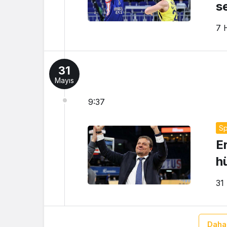
s
7 
31
Mayıs
9:37
Sp
E
h
31
Daha