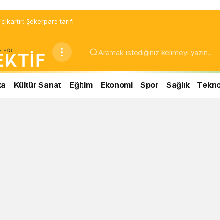
ıkartır: Şekerpare tarifi
ka
Kültür Sanat
Eğitim
Ekonomi
Spor
Sağlık
Teknol