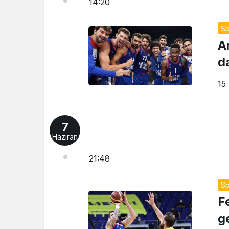
14:20
Sp
A
d
15
7
Haziran
21:48
Sp
F
g