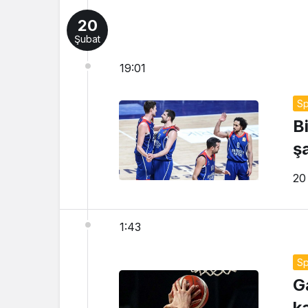
20
Şubat
19:01
Sp
B
ş
20
1:43
Sp
G
k