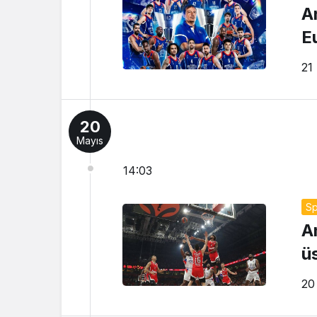
A
E
21
20
Mayıs
14:03
Sp
A
üs
20