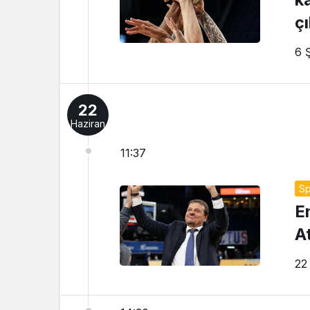
ç
6 
22
Haziran
11:37
Sp
E
A
22