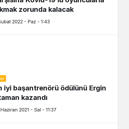
ıkmak zorunda kalacak
Şubat 2022 - Paz - 1:43
or
n iyi başantrenörü ödülünü Ergin
taman kazandı
 Haziran 2021 - Sal - 11:37